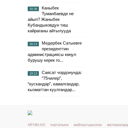
Каныбек
20:39
Туманбаевде не
айып? Жаныбек
Кубандыковдун тиш
кайраганы айтылууда
Медербек Сатыевге
20:13
президенттин
администрациясы көңүл
бурушу керек го...
Саясат чордонунда:
19:13
“75чилер”,
“кускандар”, камалгандар,
кызматтан куулгандар...
ARYBA.KG порталына жайгаштырылган материалд