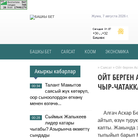
Жума, 7 августа 2026 г.
БАШКЫ БЕТ
САЯСАТ
КООМ
ЭКОНОМИКА
»
Саясат
» Ойт берген А
Акыркы кабарлар
ОЙТ БЕРГЕН
ЧЫР-ЧАТАКК
Талант Мамытов
00:34
саясый жүк көтөрүп,
оор сыноолордон өткөнү
менен өзгөчө...
Алгач Аскар Б
Сыймык Жапыкеев
00:28
айтып, өзүн туру
лидер катары
капты. Жакында э
чыгабы? Азырынча өкмөттү
сындады
тыпыйып барып К