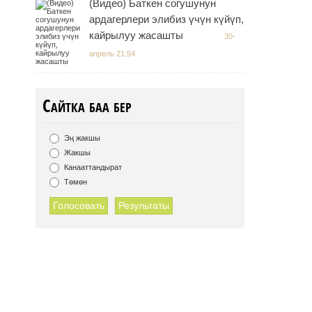
(Видео) Баткен согушунун
ардагерлери элибиз үчүн күйүп,
кайрылуу жасашты
30-
апрель 21:54
Сайтка баа бер
Эң жакшы
Жакшы
Канааттандырат
Төмөн
Голосовать
Результаты