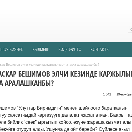
ШОУ БИЗНЕС
КЫЛМЫШ
ВИДЕО-ФОТО
КОНТАКТЫ
скар Бешимов элчи кезинде каржылык чыр-чатакка аралашканбы?
 АСКАР БЕШИМОВ ЭЛЧИ КЕЗИНДЕ КАРЖЫЛЫ
А АРАЛАШКАНБЫ?
1 542 ᠌ ᠌ ᠌ ᠌᠌ ᠌ ᠌᠌
19-ноябрь,
ешимов “Улуттар Биримдиги” менен шайлоого баратканын
ктуу саясатчыдай көргөзүүгө далалат жасап аткан. Баары т
ле бийлик “сөөк” ыргытып койсо, өзүнө жараша кызмат алы
өкүйгө отуруп алды. Ушунча да ойт береби? Сүйлөсө акыл