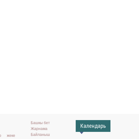
Башкы бет
Календарь
Жарнама
Байланыш
ар жеке