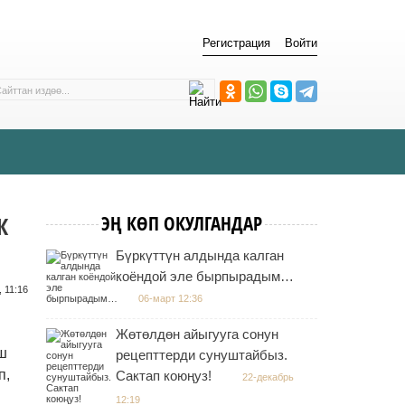
Регистрация
Войти
К
ЭҢ КӨП ОКУЛГАНДАР
Бүркүттүн алдында калган
коёндой эле бырпырадым…
 11:16
06-март 12:36
Жөтөлдөн айыгууга сонун
аш
рецепттерди сунуштайбыз.
п,
Сактап коюңуз!
22-декабрь
12:19