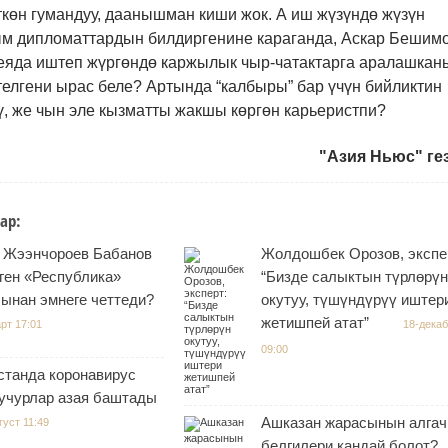
көн гумандуу, даанышман киши жок. А иш жүзүндө жүзүн
ым дипломаттардын билдиргенине караганда, Аскар Бешим
еяда иштеп жүргөндө каржылык чыр-чатактарга аралашкан
елгени ырас беле? Артында “калбыры” бар үчүн бийликтин
ү, же чын эле кызматты жакшы көргөн карьеристпи?
"Азия Ньюс" ге
ар:
 Жээнчороев Бабанов
Жолдошбек Орозов, экспе
ген «Республика»
“Бизде салыктын түрлөрүн
ынан эмнеге четтеди?
окутуу, түшүндүрүү иштер
жетишпей атат”
рт 17:01
18-дека
09:00
станда коронавирус
 учурлар азая баштады
Ашказан жарасынын алга
густ 11:49
белгилери кандай болот?