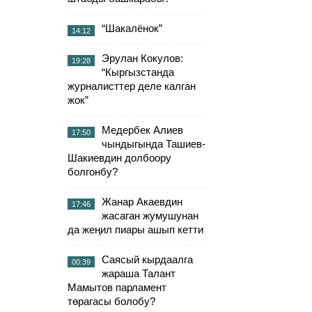
“Шакалёнок”
14:12
Эрулан Кокулов:
19:28
“Кыргызстанда
журналисттер деле калган
жок”
Медербек Алиев
17:50
чындыгында Ташиев-
Шакиевдин долбоору
болгонбу?
Жанар Акаевдин
17:46
жасаган жумушунан
да жеңил пиары ашып кетти
Саясый кырдаалга
00:39
жараша Талант
Мамытов парламент
төрагасы болобу?