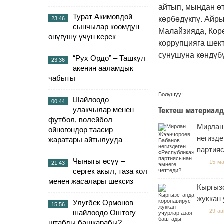
айтып, мындан өт
Турат Акимовдой
көрбөдүкпү. Айр
23:46
сынчылар коомдун
Малайзияда, Кор
өнүгүшү үчүн керек
коррупцияга шект
сунушуна көндүб
“Рух Ордо” – Ташкул
23:36
акенин ааламдык
чабыты
Бөлүшүү:
Шайлоодо
00:44
Тектеш материалд
улакчылар менен
футбол, волейбол
Мирлан
ойногондор таасир
негизде
жаратары айтылууда
партияс
Чыныгы өсүү –
15-ма
21:43
сергек акыл, таза кол
менен жасалары шексиз
Кыргыз
жуккан
Улугбек Ормонов
15:56
29-ав
шайлоодо Оштогу
штабды башкарабы?