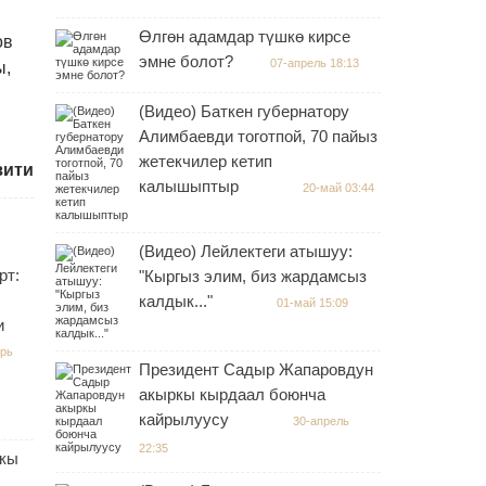
Өлгөн адамдар түшкө кирсе
ов
эмне болот?
07-апрель 18:13
ы,
(Видео) Баткен губернатору
Алимбаевди тоготпой, 70 пайыз
жетекчилер кетип
зити
калышыптыр
20-май 03:44
(Видео) Лейлектеги атышуу:
рт:
"Кыргыз элим, биз жардамсыз
калдык..."
01-май 15:09
и
брь
Президент Садыр Жапаровдун
акыркы кырдаал боюнча
кайрылуусу
30-апрель
22:35
чкы