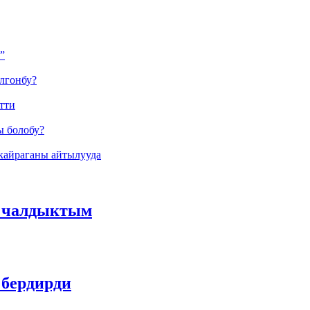
”
лгонбу?
тти
ы болобу?
кайраганы айтылууда
а чалдыктым
 бердирди