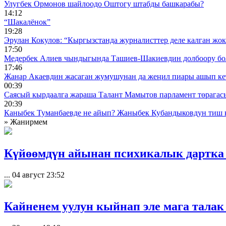
Улугбек Ормонов шайлоодо Оштогу штабды башкарабы?
14:12
“Шакалёнок”
19:28
Эрулан Кокулов: “Кыргызстанда журналисттер деле калган жок
17:50
Медербек Алиев чындыгында Ташиев-Шакиевдин долбоору бо
17:46
Жанар Акаевдин жасаган жумушунан да жеңил пиары ашып ке
00:39
Саясый кырдаалга жараша Талант Мамытов парламент төрагас
20:39
Каныбек Туманбаевде не айып? Жаныбек Кубандыковдун тиш 
» Жанирмем
Күйөөмдүн айынан психикалык дартк
...
04 август 23:52
Кайненем уулун кыйнап эле мага талак