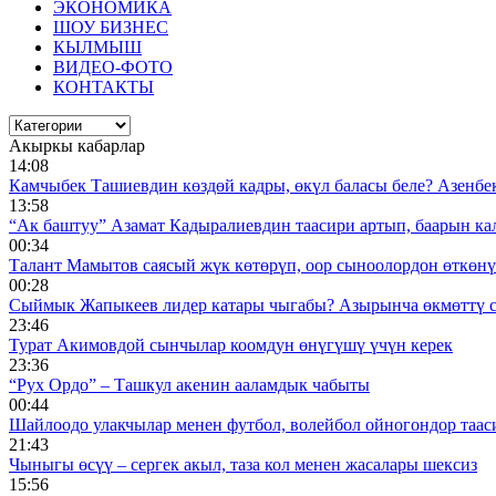
ЭКОНОМИКА
ШОУ БИЗНЕС
КЫЛМЫШ
ВИДЕО-ФОТО
КОНТАКТЫ
Акыркы кабарлар
14:08
Камчыбек Ташиевдин көздөй кадры, өкүл баласы беле? Азенбек 
13:58
“Ак баштуу” Азамат Кадыралиевдин таасири артып, баарын к
00:34
Талант Мамытов саясый жүк көтөрүп, оор сыноолордон өткөнү 
00:28
Сыймык Жапыкеев лидер катары чыгабы? Азырынча өкмөттү 
23:46
Турат Акимовдой сынчылар коомдун өнүгүшү үчүн керек
23:36
“Рух Ордо” – Ташкул акенин ааламдык чабыты
00:44
Шайлоодо улакчылар менен футбол, волейбол ойногондор таас
21:43
Чыныгы өсүү – сергек акыл, таза кол менен жасалары шексиз
15:56