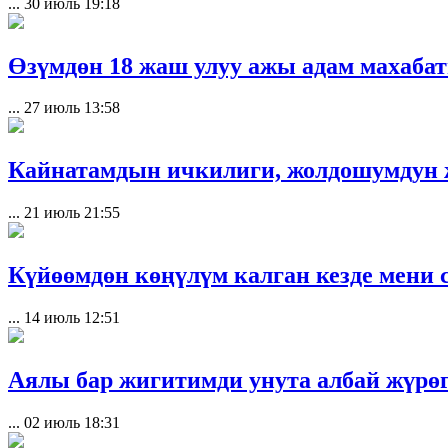
...
30 июль 19:18
Өзүмдөн 18 жаш улуу ажы адам махаба
...
27 июль 13:58
Кайнатамдын ичкилиги, жолдошумдун ж
...
21 июль 21:55
Күйөөмдөн көңүлүм калган кезде мени 
...
14 июль 12:51
Аялы бар жигитимди унута албай жүрөг
...
02 июль 18:31