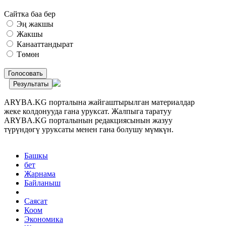
Сайтка баа бер
Эң жакшы
Жакшы
Канааттандырат
Төмөн
Голосовать
Результаты
ARYBA.KG порталына жайгаштырылган материалдар
жеке колдонууда гана уруксат. Жалпыга таратуу
ARYBA.KG порталынын редакциясынын жазуу
түрүндөгү уруксаты менен гана болушу мүмкүн.
Башкы
бет
Жарнама
Байланыш
Саясат
Коом
Экономика