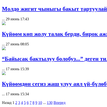
Молдо жигит чыныгы бакыт тартуулай
...
29 июнь 17:43
Күйөөм көп жолу талак берди, бирок а
...
27 июнь 08:05
“Байысак бактылуу болобуз...” деген т
...
17 июнь 15:39
Күйөөмдөн сегиз жаш улуу аял үй-бүлө
...
17 июнь 15:34
Назад
1
2
3
4
5
6
7
8
9
10
...
130
Вперед