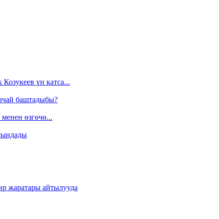
Козукеев үн катса...
алчай баштадыбы?
менен өзгөчө...
сындады
ир жаратары айтылууда