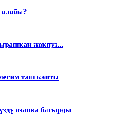
 алабы?
жырашкан жокпуз...
илегим таш капты
бүздү азапка батырды