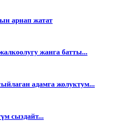
тын арнап жатат
алкоолугу жанга батты...
сыйлаган адамга жолуктум...
үм сыздайт...