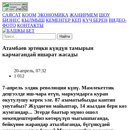
САЯСАТ
КООМ
ЭКОНОМИКА
ЖАНИРМЕМ
ШОУ
БИЗНЕС
КЫЛМЫШ
КЕМЕНГЕР КЕП
КҮЧ БЕРЕН
ВИДЕО-
ФОТО
КОНТАКТЫ
Найти
Атамбаев эртеңки күндүн тамырын
кармагандай ишарат жасады
20-апрель, 07:32
1 012
7-апрель элдик революция күнү. Мамлекеттик
деңгээлде иш-чара өтүп, маркумдарга куран
окутулушу керек эле. 87 азаматыбызды кантип
унутабыз? Жүздөгөн майыптар, 14 жылдан бери көз
жумгандар... Эгерде баатыр мүнөз ошол
мекендештерибиз көтөрүлүп чыгышпаганда,
бейкүнөө жарандар атылбаганда, бүгүнкүдөй