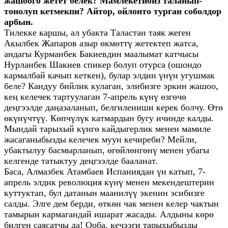
жашоого жетет белек? Мамлекетибиз таланып-
тонолуп кетмекпи? Айтор, ойлонто турган соболдор
арбын.
Тилекке каршы, ал убакта Таластан таяк жеген
Акылбек Жапаров азыр өкмөттү жетектеп жатса,
андагы Курманбек Бакиевдин маалымат катчысы
Нурланбек Шакиев спикер болуп отурса (ошондо
кармалбай качып кеткен), булар элдин үнүн угушмак
беле? Кандуу бийлик кулаган, элибизге эркин жашоо,
кең келечек тартуулаган 7-апрель күнү өзгөчө
деңгээлде даңазаланып, белгилениши керек болчу. Өтө
өкүнүчтүү. Көпчүлүк катмардын бугу ичинде калды.
Мындай тарыхый күнгө кайдыгерлик менен мамиле
жасаганыбызды келечек муун кечиреби? Мейли,
убактылуу басмырланып, өгөйлөнгөнү менен убагы
келгенде татыктуу деңгээлде бааланат.
Баса, Алмазбек Атамбаев Испаниядан үн катып, 7-
апрель элдик революция күнү менен мекендештерин
куттуктап, бул датанын маанилүү экенин эсибизге
салды. Элге дем берди, өткөн чак менен келер чактын
тамырын кармагандай ишарат жасады. Алдыны көрө
билген саясатчы да! Ооба, кечээги тарыхыбызды