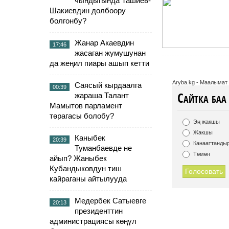
чындыгында Ташиев-
Шакиевдин долбоору
болгонбу?
Жанар Акаевдин
17:46
жасаган жумушунан
да жеңил пиары ашып кетти
Aryba.kg - Маалымат
Саясый кырдаалга
00:39
Сайтка баа 
жараша Талант
Мамытов парламент
төрагасы болобу?
Эң жакшы
Жакшы
Каныбек
20:39
Канааттанды
Туманбаевде не
Төмөн
айып? Жаныбек
Кубандыковдун тиш
Голосовать
кайраганы айтылууда
Медербек Сатыевге
20:13
президенттин
администрациясы көңүл