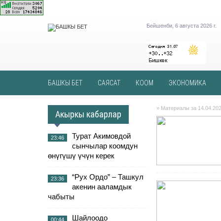
Бейшенби, 6 августа 2026 г.
БАШКЫ БЕТ
САЯСАТ
КООМ
ЭКОНОМИКА
» Материалы за 14.04.20
Акыркы кабарлар
Турат Акимовдой
23:46
сынчылар коомдун
өнүгүшү үчүн керек
“Рух Ордо” – Ташкул
23:36
акенин ааламдык
чабыты
Шайлоодо
00:44