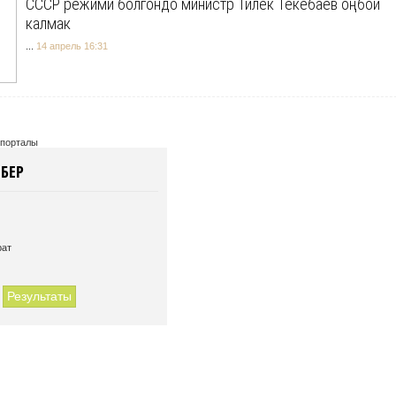
СССР режими болгондо министр Тилек Текебаев оңбой
калмак
...
14 апрель 16:31
 порталы
бер
рат
Результаты