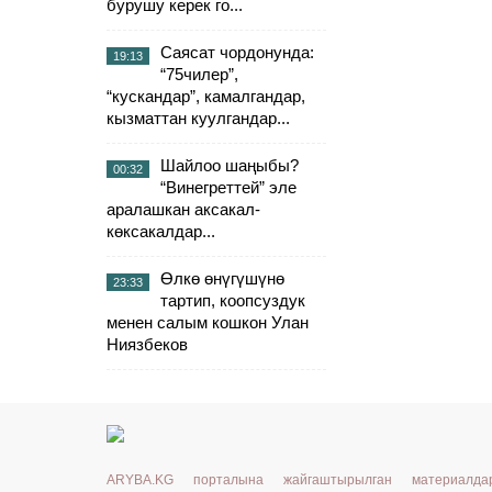
бурушу керек го...
Саясат чордонунда:
19:13
“75чилер”,
“кускандар”, камалгандар,
кызматтан куулгандар...
Шайлоо шаңыбы?
00:32
“Винегреттей” эле
аралашкан аксакал-
көксакалдар...
Өлкө өнүгүшүнө
23:33
тартип, коопсуздук
менен салым кошкон Улан
Ниязбеков
ARYBA.KG порталына жайгаштырылган материалд