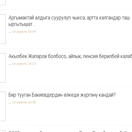
Аргымактай алдыга суурулуп чыкса, артта калгандар таш
ыргытышат...
...
14 апрель 16:44
Акылбек Жапаров болбосо, айлык, пенсия берилбей кала
...
14 апрель 16:37
Бир тууган Бакиевдердин өлкөдө жүргөнү кандай?
...
14 апрель 16:35