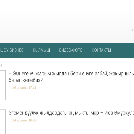
ШОУ БИЗНЕС
КЫЛМЫШ
ВИДЕО-ФОТО
КОНТАКТЫ
24
-- Эмнеге үч жарым жылдан бери өнүгө албай, жакырчыл
батып келебиз?..
...
14 апрель 17:11
Эгемендүүлүк жылдардагы эң мыкты мэр – Иса Өмүркуло
...
14 апрель 16:46