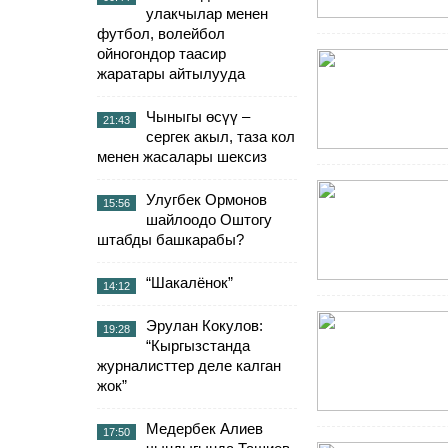
улакчылар менен
футбол, волейбол
ойногондор таасир
жаратары айтылууда
Чыныгы өсүү –
21:43
сергек акыл, таза кол
менен жасалары шексиз
Улугбек Ормонов
15:56
шайлоодо Оштогу
штабды башкарабы?
“Шакалёнок”
14:12
Эрулан Кокулов:
19:28
“Кыргызстанда
журналисттер деле калган
жок”
Медербек Алиев
17:50