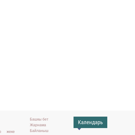
Башкы бет
Календарь
Жарнама
Байланыш
ар жеке