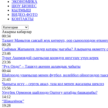
ЭКОНОМИКА
ШОУ БИЗНЕС
КЫЛМЫШ
ВИДЕО-ФОТО
КОНТАКТЫ
Акыркы кабарлар
00:34
Талант Мамытов саясый жүк көтөрүп, оор сыноолордон өткөнү 
00:28
Сыймык Жапыкеев лидер катары чыгабы? Азырынча өкмөттү 
23:46
Турат Акимовдой сынчылар коомдун өнүгүшү үчүн керек
23:36
“Рух Ордо” – Ташкул акенин ааламдык чабыты
00:44
Шайлоодо улакчылар менен футбол, волейбол ойногондор таас
21:43
Чыныгы өсүү – сергек акыл, таза кол менен жасалары шексиз
15:56
Улугбек Ормонов шайлоодо Оштогу штабды башкарабы?
14:12
“Шакалёнок”
19:28