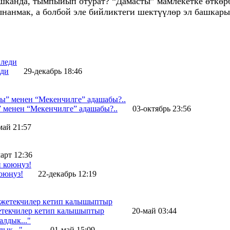
ышканда, тымпыйып отурат? “Дамасты” мамлекетке өткө
ынанмак, а болбой эле бийликтеги шектүүлөр эл башкар
еди
29-декабрь 18:46
менен “Мекенчилге” адашабы?..
03-октябрь 23:56
май 21:57
арт 12:36
оюңуз!
22-декабрь 12:19
жетекчилер кетип калышыптыр
20-май 03:44
ык..."
01-май 15:09