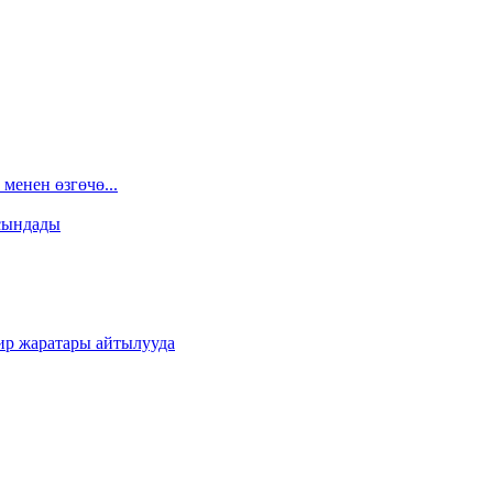
менен өзгөчө...
сындады
ир жаратары айтылууда