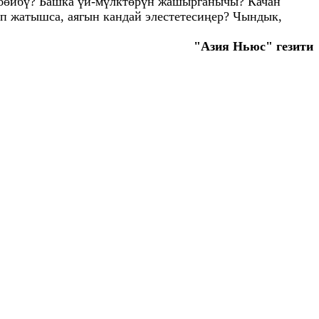
рбөйбү? Башка үй-мүлктөрүн жашырганычы? Качан
ып жатышса, аягын кандай элестетесиңер? Чындык,
"Азия Ньюс" гезити