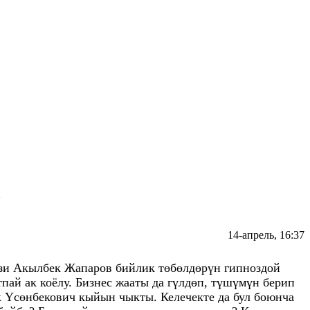
?
14-апрель, 16:37
изи Акылбек Жапаров бийлик төбөлдөрүн гипноздой
пай ак коёлу. Бизнес жааты да гүлдөп, түшүмүн берип
 Үсөнбекович кыйын чыкты. Келечекте да бул боюнча