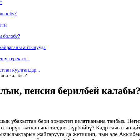
”
лгонбу?
тти
ы болобу?
кайраганы айтылууда
у керек го...
ттан куулгандар...
лбей калабы?
лык, пенсия берилбей калабы
ык убакыттан бери эрмектеп келатканына таңбыз. Нег
з өткөрүп жатканына талдоо жүрбөйбү? Кадр саясатын айт
ыкчылыктарын жайгарууга да жетишип, чын эле Акылбек