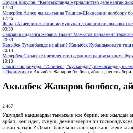
Эрулан Кокулов: “Кыргызстанда журналисттер деле калган жок
17:50
Медербек Алиев чындыгында Ташиев-Шакиевдин долбоору бо
17:46
Жанар Акаевдин жасаган жумушунан да жеңил пиары ашып ке
00:39
Саясый кырдаалга жараша Талант Мамытов парламент төрагас
20:39
Каныбек Туманбаевде не айып? Жаныбек Кубандыковдун тиш 
20:13
Медербек Сатыевге президенттин администрациясы көңүл буруш
19:13
Саясат чордонунда: “75чилер”, “кускандар”, камалгандар, кызма
»
Экономика
» Акылбек Жапаров болбосо, айлык, пенсия бери
Акылбек Жапаров болбосо, ай
2 467 ᠌ ᠌ ᠌ ᠌᠌ ᠌ ᠌᠌
Ушундай каңшаарды тымызын коё берип, эки жылдан аш
арбап, көп идея, сунуш, демилгелерин эч тоскоолдуксу
аткан чагыбы? Өкмөт башчылыктан сырткары жеке кыз