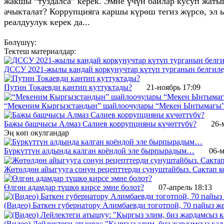
жакшы “туздалса” керек. Эмне үчүн байлар кусуп жат
ачыкталат? Коррупцияга каршы күрөш тегиз жүрсө, эл 
реалдуулук керек да...
Бөлүшүү:
Тектеш материалдар:
ДССУ 2021-жылы кандай коркунучтар күтүп турганын белгил
Путин Токаевди кантип куттуктады?
21-ноябрь 17:09
“Мекеним Кыргызстандын” шайлоочулары “Мекен Ынтымагы” 
Бажы башчысы Алмаз Салиев коррупцияны күчөттүбү?
26-
Эң көп окулгандар
Бүркүттүн алдында калган коёндой эле бырпырадым…
06-м
Жөтөлдөн айыгууга сонун рецепттерди сунуштайбыз. Сактап к
Өлгөн адамдар түшкө кирсе эмне болот?
07-апрель 18:13
(Видео) Баткен губернатору Алимбаевди тоготпой, 70 пайыз 
(Видео) Лейлектеги атышуу: "Кыргыз элим, биз жардамсыз калд