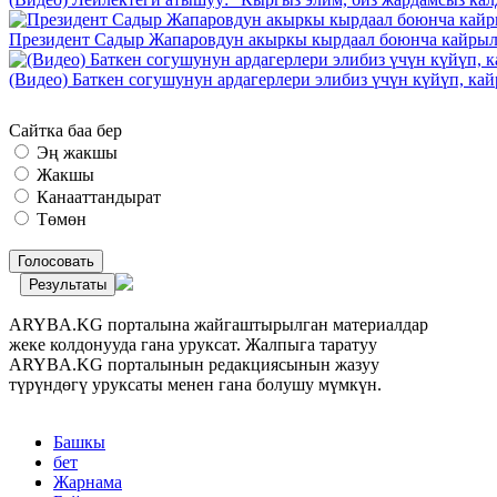
Президент Садыр Жапаровдун акыркы кырдаал боюнча кайрыл
(Видео) Баткен согушунун ардагерлери элибиз үчүн күйүп, к
Сайтка баа бер
Эң жакшы
Жакшы
Канааттандырат
Төмөн
Голосовать
Результаты
ARYBA.KG порталына жайгаштырылган материалдар
жеке колдонууда гана уруксат. Жалпыга таратуу
ARYBA.KG порталынын редакциясынын жазуу
түрүндөгү уруксаты менен гана болушу мүмкүн.
Башкы
бет
Жарнама