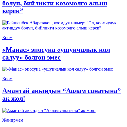
болуп, бийликти көзөмөлгө алыш
керек”
Коом
«Манас» эпосуна «ушунчалык кол
салуу» болгон эмес
Коом
Амантай акындын “Аалам санатына”
ак жол!
Жанирмем