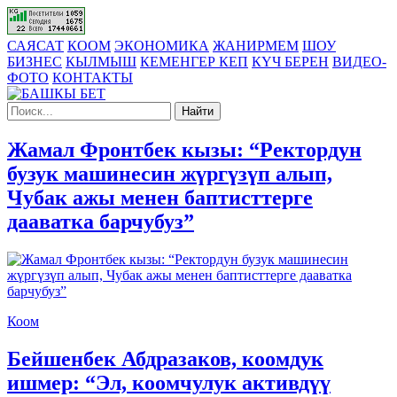
САЯСАТ
КООМ
ЭКОНОМИКА
ЖАНИРМЕМ
ШОУ
БИЗНЕС
КЫЛМЫШ
КЕМЕНГЕР КЕП
КҮЧ БЕРЕН
ВИДЕО-
ФОТО
КОНТАКТЫ
Найти
Жамал Фронтбек кызы: “Ректордун
бузук машинесин жүргүзүп алып,
Чубак ажы менен баптисттерге
дааватка барчубуз”
Коом
Бейшенбек Абдразаков, коомдук
ишмер: “Эл, коомчулук активдүү