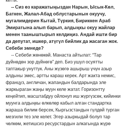
кетти.
-- Сиз өз каражатыңыздан Нарын, Ысык-Көл,
Баткен, Жалал-Абад облустарынын окуучу,
мугалимдерин Кытай, Түркия, Бириккен Араб
Эмиратына алып барып, алдыңкы окуу жайлар
менен тааныштырып келдиңиз. Андай ишти бир
да депутат, ишкер, атүгүл бийлик да жасаган жок.
Себеби эмнеде?
-- Себеби жөнөкөй. Манаста айтылат: “Тар
дүйнөдөн зор дүйнөгө” деп. Биз ушул осуятты
таптакыр унуттук. Аны жүзөгө ашырыш үчүн азыр
алдыны эмес, артты караш керек. Арт жакта немис,
француз, англичан, жапандын балдарында эле
жаркыраган жаңы муун келе жатат. Горизонтту
кеңейтип, масштабдуу ойлонуп иш жүргүзсөк, кийинки
муунга алдыңкы өлкөлөр кабыл алган стандартка
жараша билим берсек, Кыргызстандын гүлдөй турган
мезгили тез эле келет. Эгер азыркыдай болуп тар
чөлкөм, жетишсиз ресурстардын алкагында жүрө