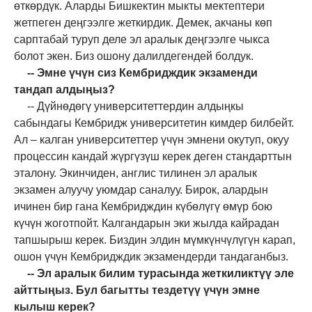
өткөрдүк. Аларды Бишкектин мыкты мектептери
жетпеген деңгээлге жеткирдик. Демек, акчаны көп
сарптабай туруп деле эл аралык деңгээлге чыкса
болот экен. Биз ошону далилдегендей болдук.
-- Эмне үчүн сиз Кембридждик экзаменди
тандап алдыңыз?
-- Дүйнөдөгү университеттердин алдыңкы
сабындагы Кембридж университетин кимдер билбейт.
Ал – калган университеттер үчүн эмнени окутуп, окуу
процессин кандай жүргүзүш керек деген стандарттын
эталону. Экинчиден, англис тилинен эл аралык
экзамен алуучу уюмдар саналуу. Бирок, алардын
ичинен бир гана Кембридждин күбөлүгү өмүр бою
күчүн жоготпойт. Калгандарын эки жылда кайрадан
тапшырыш керек. Биздин элдин мүмкүнчүлүгүн карап,
ошон үчүн Кембридждик экзамендерди тандаганбыз.
-- Эл аралык билим турасында жеткиликтүү эле
айттыңыз. Бул багытты тездетүү үчүн эмне
кылыш керек?