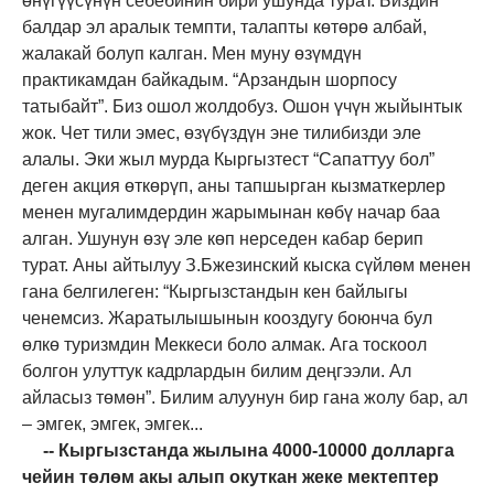
өнүгүүсүнүн себебинин бири ушунда турат. Биздин
балдар эл аралык темпти, талапты көтөрө албай,
жалакай болуп калган. Мен муну өзүмдүн
практикамдан байкадым. “Арзандын шорпосу
татыбайт”. Биз ошол жолдобуз. Ошон үчүн жыйынтык
жок. Чет тили эмес, өзүбүздүн эне тилибизди эле
алалы. Эки жыл мурда Кыргызтест “Сапаттуу бол”
деген акция өткөрүп, аны тапшырган кызматкерлер
менен мугалимдердин жарымынан көбү начар баа
алган. Ушунун өзү эле көп нерседен кабар берип
турат. Аны айтылуу З.Бжезинский кыска сүйлөм менен
гана белгилеген: “Кыргызстандын кен байлыгы
ченемсиз. Жаратылышынын кооздугу боюнча бул
өлкө туризмдин Меккеси боло алмак. Ага тоскоол
болгон улуттук кадрлардын билим деңгээли. Ал
айласыз төмөн”. Билим алуунун бир гана жолу бар, ал
– эмгек, эмгек, эмгек...
-- Кыргызстанда жылына 4000-10000 долларга
чейин төлөм акы алып окуткан жеке мектептер