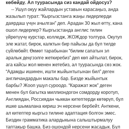
көбөйдү. Ал туурасында сиз кандай ойдосуз?
-- Ушул окуу жайлардын уставын карасаңыз, анда
жазылып турат: “Кыргызстанга жаңы лидерлерди
даярдаш үчүн ачылган” деп. Арадан 30 жыл өттү, кана
ошол лидерлер? Кыргызстанда англис тилин
үйрөтүүчү курстар, колледж, ЖОЖдор толтура. Окутуп
эле жатат, бирок, калктын бир пайызы да бул тилде
сүйлөбөйт. Өкмөт тарабынан “билим сапатын эл
аралык деңгээлге жеткиребиз” деп көп айтылат, бирок,
ага кайсы жол менен жетебиз, ал туурасында сөз жок.
“Адамды ишинен, ишти жыйынтыгынан бил” деген
англичандардын макалы бар. Бизде жыйынтык
барбы? Жооп ушул суроодо. “Каражат жок” деген
менен бул багытка миллиондогон сомдорду коротуп,
Англиядан, Россиядан чыккан китептерди көтөрүп, бул
ишке шымалана кириш эч нерсени бербейт. Анткени,
ал китептер кыргыз тилине адаптация болгон эмес.
Биздин грамматика алардыкына салыштырмалуу
таптакыр башка. Биз ошондой нерсени жасадык. Бул