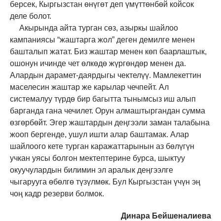
берсек, Кыргызстан өнүгөт деп үмүттөнбөй койсок
деле болот.
Акырында айта турган сөз, азыркы шайлоо
кампаниясы “жаштарга жол” деген демилге менен
башталып жатат. Биз жаштар менен көп баарлаштык,
ошонун ичинде чет өлкөдө жүргөндөр менен да.
Алардын дарамет-даярдыгы чектелүү. Мамлекеттин
маселесин жаштар же карылар чечпейт. Ал
системалуу түрдө бир багытта тынымсыз иш алып
барганда гана чечилет. Орун алмаштыргандан сумма
өзгөрбөйт. Эгер жаштардын деңгээли заман талабына
жооп бергенде, ушул ишти алар баштамак. Алар
шайлоого кете турган каражаттарынын аз бөлүгүн
учкан уясы болгон мектептерине бурса, шыктуу
окуучулардын билимин эл аралык деңгээлге
чыгарууга өбөлгө түзүлмөк. Бул Кыргызстан үчүн эң
чоң кадр резерви болмок.
Динара Бейшеналиева