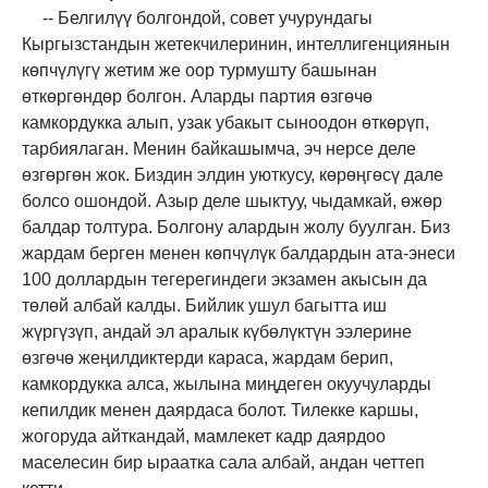
-- Белгилүү болгондой, совет учурундагы
Кыргызстандын жетекчилеринин, интеллигенциянын
көпчүлүгү жетим же оор турмушту башынан
өткөргөндөр болгон. Аларды партия өзгөчө
камкордукка алып, узак убакыт сыноодон өткөрүп,
тарбиялаган. Менин байкашымча, эч нерсе деле
өзгөргөн жок. Биздин элдин уюткусу, көрөңгөсү дале
болсо ошондой. Азыр деле шыктуу, чыдамкай, өжөр
балдар толтура. Болгону алардын жолу буулган. Биз
жардам берген менен көпчүлүк балдардын ата-энеси
100 доллардын тегерегиндеги экзамен акысын да
төлөй албай калды. Бийлик ушул багытта иш
жүргүзүп, андай эл аралык күбөлүктүн ээлерине
өзгөчө жеңилдиктерди караса, жардам берип,
камкордукка алса, жылына миңдеген окуучуларды
кепилдик менен даярдаса болот. Тилекке каршы,
жогоруда айткандай, мамлекет кадр даярдоо
маселесин бир ыраатка сала албай, андан четтеп