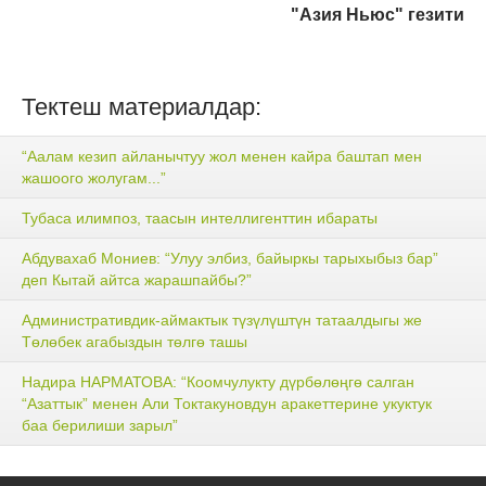
"Азия Ньюс" гезити
Тектеш материалдар:
“Аалам кезип айланычтуу жол менен кайра баштап мен
жашоого жолугам...”
Тубаса илимпоз, таасын интеллигенттин ибараты
Абдувахаб Мониев: “Улуу элбиз, байыркы тарыхыбыз бар”
деп Кытай айтса жарашпайбы?”
Административдик-аймактык түзүлүштүн татаалдыгы же
Төлөбек агабыздын төлгө ташы
Надира НАРМАТОВА: “Коомчулукту дүрбөлөңгө салган
“Азаттык” менен Али Токтакуновдун аракеттерине укуктук
баа берилиши зарыл”