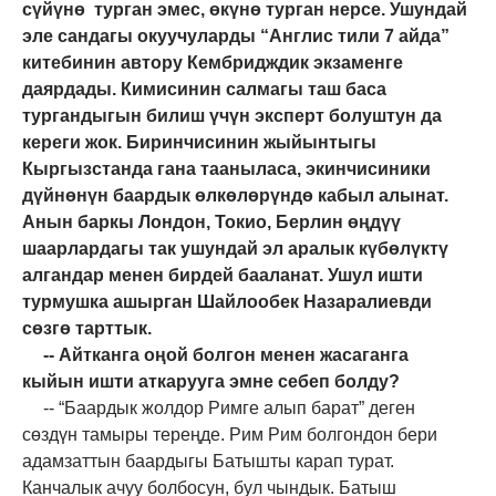
сүйүнө турган эмес, өкүнө турган нерсе. Ушундай
эле сандагы окуучуларды “Англис тили 7 айда”
китебинин автору Кембридждик экзаменге
даярдады. Кимисинин салмагы таш баса
тургандыгын билиш үчүн эксперт болуштун да
кереги жок. Биринчисинин жыйынтыгы
Кыргызстанда гана тааныласа, экинчисиники
дүйнөнүн баардык өлкөлөрүндө кабыл алынат.
Анын баркы Лондон, Токио, Берлин өңдүү
шаарлардагы так ушундай эл аралык күбөлүктү
алгандар менен бирдей бааланат. Ушул ишти
турмушка ашырган Шайлообек Назаралиевди
сөзгө тарттык.
-- Айтканга оңой болгон менен жасаганга
кыйын ишти аткарууга эмне себеп болду?
-- “Баардык жолдор Римге алып барат” деген
сөздүн тамыры тереңде. Рим Рим болгондон бери
адамзаттын баардыгы Батышты карап турат.
Канчалык ачуу болбосун, бул чындык. Батыш