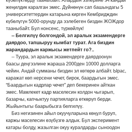
күбөлүктөрдү тааныбайт. Алардын ээлерине эч кандай
жеңилдик каралган эмес. Дүйнөнүн сап башындагы 5
университеттердин катарына кирген Кембридждин
күбөлүгүн 5000-орунду да ээлебеген биздин ЖОЖдор
тааныбайт. Бул нонсенс, түркөйлүк!
-- Белгилүү болгондой, эл аралык экзамендерге
даярдоо, тапшыруу кымбат турат. Ага биздин
жарандардын каржысы жетпейт го?..
-- Туура, эл аралык экзамендерге даярдоонун
баасы деңгээлине жараша 2000ден 10000 долларга
чейин. Андай сумманы биздин эл көтөрө албайт. Ырас,
каражат көп нерсени чечет, бирок, баардыгын эмес.
“Баардыгын кадрлар чечет” деп бекеринен айткан
эмес. Мамлекет кадр маселесин колдон чыгарып,
базарчы, капчыктуу партияларга өткөрүп берди.
Жыйынтыгы баарыбызга белгилүү.
Биз негизинен айыл окуучуларына көңүл буруп,
каржы маселесин өзүбүзгө алдык. Бул эксперимент
катары болду, жазылган окуу куралдарды сыноодон