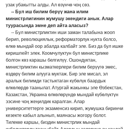
узак убакытты алды. Ал өзүнчө чоң сөз.
-- Бул иш билим берүү жана илим
министрлигинин жумушу экендиги анык. Алар
туурасында эмне деп айта аласыз?
-- Бул министрликтин иши заман талабына жооп
берип, революциялык, реформаторлук нукта болсо,
өлкө мындай оор абалда калбайт эле. Биз да бул ишке
киришпейт элек. Коомчулуктун бул министрлике
болгон көз карашы белгилүү. Ошондуктан,
министрликтин кызматкерлери билим берүүгө эмес,
өздөрү билим алууга муктаж. Бир эле мисал, эл
аралык билимди тастыктаган күбөлүк баардык
өлкөлөрдө таанылат. Атургай жакынкы эле Өзбекстан,
Казакстан, Украина өлкөлөрүндө мындай күбөлүктүн
ээсине чоң жеңилдик каралган. Алар
университеттерге экзаменсиз кирип, жумушка биринчи
кезекте кабыл алынып, маянасы жогору болот.
Тилекке каршы, биздин министрлик мындай