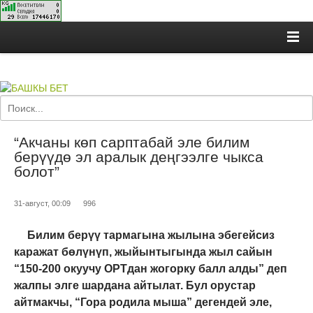
“Акчаны көп сарптабай эле билим
берүүдө эл аралык деңгээлге чыкса
болот”
31-август, 00:09
996
Билим берүү тармагына жылына эбегейсиз
каражат бөлүнүп, жыйынтыгында жыл сайын
“150-200 окуучу ОРТдан жогорку балл алды” деп
жалпы элге шардана айтылат. Бул орустар
айтмакчы, “Гора родила мыша” дегендей эле,