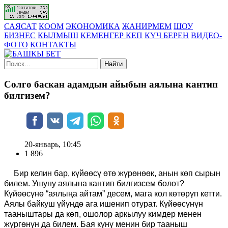
САЯСАТ
КООМ
ЭКОНОМИКА
ЖАНИРМЕМ
ШОУ
БИЗНЕС
КЫЛМЫШ
КЕМЕНГЕР КЕП
КҮЧ БЕРЕН
ВИДЕО-
ФОТО
КОНТАКТЫ
Найти
Солго баскан адамдын айыбын аялына кантип
билгизем?
20-январь, 10:45
1 896
Бир келин бар, күйөөсү өтө жүрөнөөк, анын көп сырын
билем. Ушуну аялына кантип билгизсем болот?
Күйөөсүнө “аялыңа айтам” десем, мага кол көтөрүп кетти.
Аялы байкуш үйүндө ага ишенип отурат. Күйөөсүнүн
тааныштары да көп, ошолор аркылуу кимдер менен
жүргөнүн да билем. Бая күнү менин бир тааныш