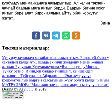
курбумду мейманканага чакырыптыр. Ал келин төкпөй-
чачпай баарын мага айтып берди. Баарын бетине коюп
айтып бере алат, бирок аялына айттырбай коркутуп
жатат...
Зина
Тектеш материалдар:
Уулумду кечиккен махабатынан ажыраттым. Бирок үй-бүлөсү
сакталып калды
Ат-Башыда экинчи жолдошу менен жашап
жаткан Бурулкан Курманакунова үйүнөн куулду
Москва.
Түнкү батир. Иниңдей балдар тийишип, кыйшаңдап
жатышса...
Туйгунаалы Абдраимов: “Эки жүздүүлүк,
кошоматчылык кыргыз саясатынын жүзү болуп калды”
Райым
МАТРАИМОВ: “Мага жөн эле каралоо акциясы жүрүп жатат”
Desing by
Asyluulu
© 2019