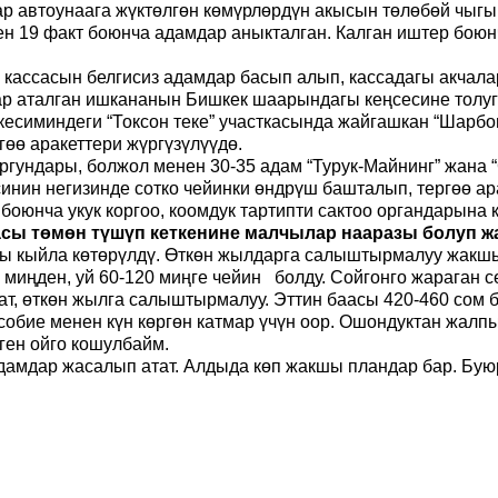
р автоунаага жүктөлгөн көмүрлөрдүн акысын төлөбөй чыгы
нен 19 факт боюнча адамдар аныкталган. Калган иштер бою
кассасын белгисиз адамдар басып алып, кассадагы акчалар
 аталган ишкананын Бишкек шаарындагы кеңсесине толугу
 кесиминдеги “Токсон
т
еке” участкасында жайгашкан “Шарб
гөө аракеттери жүргүзүлүүдө.
ургундары
,
болжол менен 30-35 адам “Турук-Майнинг” жана
инин негизинде сотко чейинки өндрүш башталып, тергөө ар
 боюнча укук коргоо, коомдук тартипти сактоо органдарына
аасы төмөн түшүп кеткенине малчылар нааразы болуп 
ы кыйла көтөрүлдү. Өткөн жылдарга салыштырмалуу жакшы 
ңден, уй 60-120 миңге чейин болду. Сойгонго жараган сем
тат, өткөн жылга салыштырмалуу. Эттин баасы 420-460 сом 
особие менен күн көргөн катмар үчүн оор. Ошондуктан жалп
еген ойго кошулбайм.
адамдар жасалып атат. Алдыда көп жакшы пландар бар. Бую