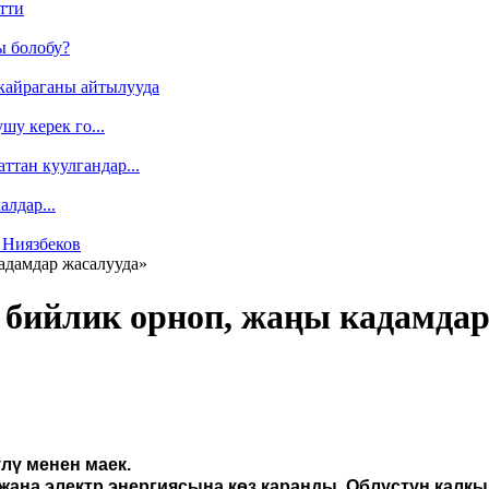
тти
ы болобу?
кайраганы айтылууда
у керек го...
ттан куулгандар...
лдар...
 Ниязбеков
адамдар жасалууда»
бийлик орноп, жаңы кадамдар
лү менен маек.
ана электр энергиясына көз каранды. Облустун калкы