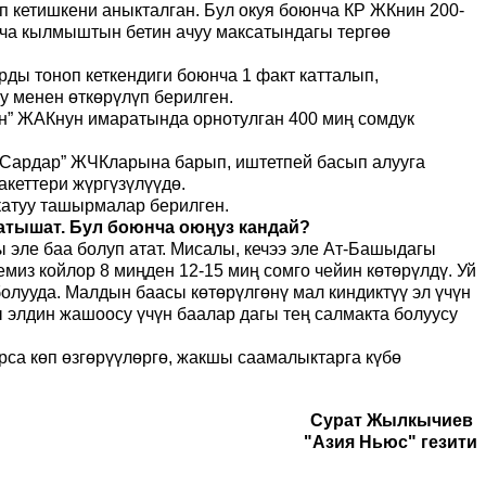
п кетишкени аныкталган. Бул окуя боюнча КР ЖКнин 200-
нча кылмыштын бетин ачуу максатындагы тергөө
ды тоноп кеткендиги боюнча 1 факт катталып,
 менен өткөрүлүп берилген.
он” ЖАКнун имаратында орнотулган 400
миң
сомдук
 “Сардар” ЖЧКларына барып, иштетпей басып алууга
акеттери жүргүзүлүүдө.
 катуу ташырмалар берилген.
жатышат. Бул боюнча оюң
у
з кандай?
эле баа болуп атат. Мисалы
,
кечээ эле Ат-Башыдагы
из койлор 8 миңден 12-15 миң сомго чейин көтөрүлдү. Уй
болууда. Малдын баасы көтөрүлгөнү мал киндиктүү эл үчүн
ы элдин жашоосу үчүн баалар дагы тең салмакта болуусу
рса көп өзгөрүүлөргө, жакшы саамалыктарга күбө
Сурат Жылкычиев
"Азия Ньюс" гезити