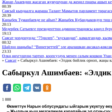
Жанар Акаевдин жасаган жумушунан да жеңил пиары ашып ке
00:39
Саясый кырдаалга жараша Талант Мамытов парламент төрагас
20:39
Каныбек Туманбаевде не айып? Жаныбек Кубандыковдун тиш 
20:13
Медербек Сатыевге президенттин администрациясы көңүл буруш
19:13
Саясат чордонунда: “75чилер”, “кускандар”, камалгандар, кызма
00:32
Шайлоо шаңыбы? “Винегреттей” эле аралашкан аксакал-көксака
23:33
Өлкө өнүгүшүнө тартип, коопсуздук менен салым кошкон Улан
»
Саясат
» Сабыркул Ашимбаев: «Элдик бийлик орноп, жаңы к
Сабыркул Ашимбаев: «Элдик 
1 888 ᠌ ᠌ ᠌ ᠌᠌ ᠌ ᠌᠌
Өкмөттүн Нарын облусундагы ыйгарым укуктуу өкү
--
Жылдын кыш мезгилинде карапайым эл отун-суу ж