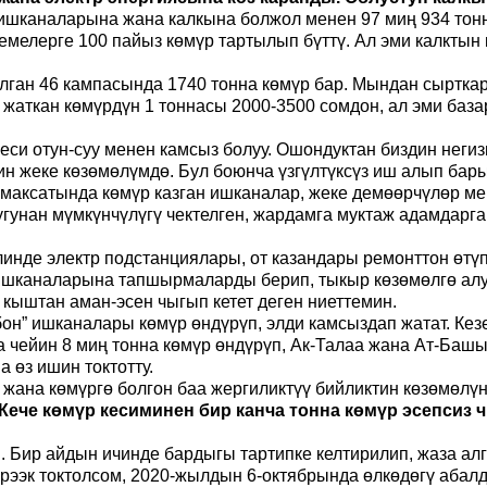
шканаларына жана калкына болжол менен 97 миң 934 тонна
емелерге 100 пайыз көмүр тартылып бүттү. Ал эми калктын
лган 46 кампасында 1740 тонна көмүр бар. Мындан сыртка
аткан көмүрдүн 1 тоннасы 2000-3500 сомдон, ал эми база
си отун-суу менен камсыз болуу. Ошондуктан биздин негизг
ин жеке көзөмөлүмдө. Бул боюнча үзгүлтүксүз иш алып бар
максатында көмүр казган ишканалар, жеке демөөрчүлөр мен
лугунан мүмкүнчүлүгү чектелген, жардамга муктаж адамдарг
инде электр подстанциялары, от
казандары ремонттон өтүп
 ишканаларына тапшырмаларды берип, тыкыр көзөмөлгө ал
 кыштан аман-эсен чыгып кетет деген ниеттемин.
он” ишканалары көмүр өндүрүп, элди камсыздап жатат. Кезек
чейин 8 миң тонна көмүр өндүрүп
,
Ак-Талаа жана Ат-Башы
 өз ишин токтотту.
 жана көмүргө болгон баа жергиликтүү бийликтин көзөмөлү
ече көмүр кесиминен бир канча тонна көмүр эсепсиз 
 Бир айдын ичинде бардыгы тартипке келтирилип, жаза алг
рээк токтолсом, 2020-жылдын 6-октябрында өлкөдөгү абал