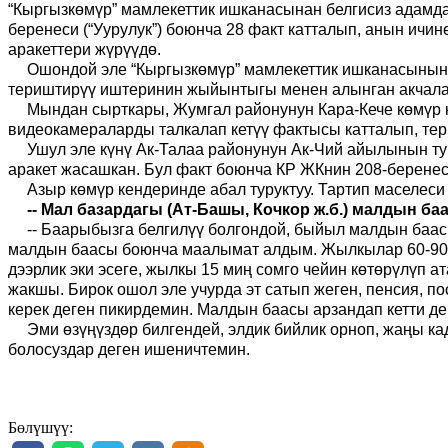
“Кыргыз
к
өмүр” мамлекеттик ишканасынан белгисиз адамда
беренеси (
“У
урулук
”
) боюнча 28 факт катталып, анын ичи
аракеттери жүрүүдө.
Ошондой эле “Кыргыз
к
өмүр” мамлекеттик ишканасынын 
териштирүү иштеринин жыйынтыгы менен алынган акчалар
Мындан сырткары
,
Жумгал районунун Кара
-
Кече көмүр
видеокамераларды талкалап кетүү фактысы катталып, тер
Ушул эле күнү Ак-Талаа районунун Ак-Чий айылынын т
аракет жасашкан. Бул факт боюнча КР ЖКнин 208-беренес
Азыр көмүр кендеринде абал туруктуу. Тартип маселеси
--
Мал базардагы (Ат-Башы, Кочкор ж.б.) малдын б
--
Баарыбызга белгилүү болгондой, быйыл малдын баас
малдын баасы боюнча маалымат алдым. Жылкылар 60-90 ми
дээрлик эки эсеге, жылкы 15 миң сомго чейин көтөрүлүп а
жакшы. Бирок ошол эле учурда эт сатып жеген, пенсия, п
керек деген пикирдемин. Малдын баасы арзандап кетти д
Эми өзүңүздөр билгендей, элдик бийлик орноп, жаңы к
болосуздар деген ишеничтемин.
Бөлүшүү: