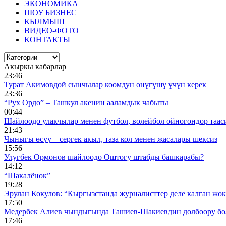
ЭКОНОМИКА
ШОУ БИЗНЕС
КЫЛМЫШ
ВИДЕО-ФОТО
КОНТАКТЫ
Акыркы кабарлар
23:46
Турат Акимовдой сынчылар коомдун өнүгүшү үчүн керек
23:36
“Рух Ордо” – Ташкул акенин ааламдык чабыты
00:44
Шайлоодо улакчылар менен футбол, волейбол ойногондор таас
21:43
Чыныгы өсүү – сергек акыл, таза кол менен жасалары шексиз
15:56
Улугбек Ормонов шайлоодо Оштогу штабды башкарабы?
14:12
“Шакалёнок”
19:28
Эрулан Кокулов: “Кыргызстанда журналисттер деле калган жок
17:50
Медербек Алиев чындыгында Ташиев-Шакиевдин долбоору бо
17:46