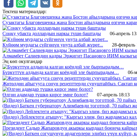
Тектеш материалдар:
Сузактагы Благовещенка жана Бостон айылдарына өзгөчө кар
Соңку убакта доллардын наркы түшө баштады
06-апрель 13
Күйөөм мурдагы сүйгөнүн унута албай жүрөт...
28-февраль 
Алмамбет Салиевдин кадры Эржигит Пасаңовго ИИМ кызыгы
Эң көп окулгандар
Бүркүттүн алдында калган коёндой эле бырпырадым…
06-м
Жөтөлдөн айыгууга сонун рецепттерди сунуштайбыз. Сактап к
Өлгөн адамдар түшкө кирсе эмне болот?
07-апрель 18:13
(Видео) Баткен губернатору Алимбаевди тоготпой, 70 пайыз 
(Видео) Лейлектеги атышуу: "Кыргыз элим, биз жардамсыз калд
Президент Садыр Жапаровдун акыркы кырдаал боюнча кайрыл