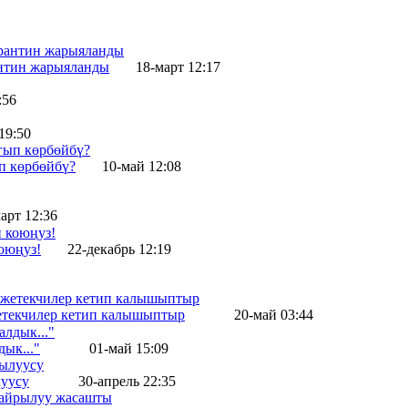
антин жарыяланды
18-март 12:17
:56
19:50
п көрбөйбү?
10-май 12:08
арт 12:36
оюңуз!
22-декабрь 12:19
жетекчилер кетип калышыптыр
20-май 03:44
ык..."
01-май 15:09
уусу
30-апрель 22:35