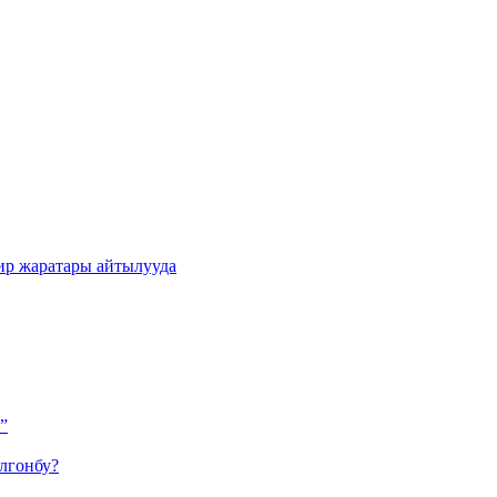
ир жаратары айтылууда
”
лгонбу?