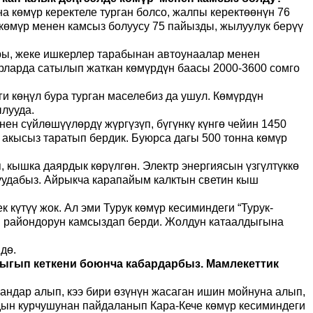
 көмүр керектеле турган болсо, жалпы керектөөнүн 76
 көмүр менен камсыз болуусу 75 пайызды, жылуулук берүү
ры
,
жеке ишкерлер тарабынан автоунаалар менен
рларда сатылып жаткан көмүрдүн баасы 2000-3600 сомго
и көңүл бура турган маселебиз да ушул. Көмүрдүн
ылууда.
ен сүйлөшүүлөрдү жүргүзүп, бүгүнкү күнгө чейин 1450
а акысыз таратып бердик. Буюрса дагы 500 тонна көмүр
, кышка даярдык көрүлгөн. Электр энергиясын үзгүлтүккө
уудабыз. Айрыкча карапайым калктын светин кыш
 күтүү жок. Ал эми Турук көмүр кесиминдеги “Турук-
 райондорун камсыздап берди. Жолдун катаалдыгына
ндө.
чыгып кеткени боюнча кабардарбыз. Мамлекеттик
андар алып, кээ бир
и
өзүнүн жасаган ишин мойнуна алып,
дын курчушунан пайдаланып Кара-Кече көмүр кесиминдеги