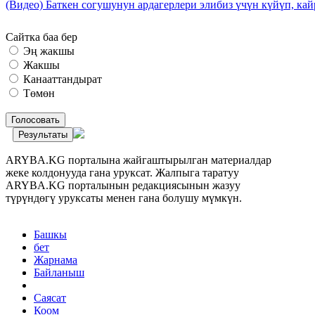
(Видео) Баткен согушунун ардагерлери элибиз үчүн күйүп, к
Сайтка баа бер
Эң жакшы
Жакшы
Канааттандырат
Төмөн
Голосовать
Результаты
ARYBA.KG порталына жайгаштырылган материалдар
жеке колдонууда гана уруксат. Жалпыга таратуу
ARYBA.KG порталынын редакциясынын жазуу
түрүндөгү уруксаты менен гана болушу мүмкүн.
Башкы
бет
Жарнама
Байланыш
Саясат
Коом