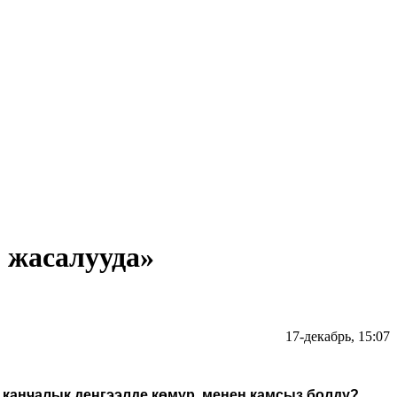
 жасалууда»
17-декабрь, 15:07
 канчалык деңгээлде көмүр менен камсыз болду?