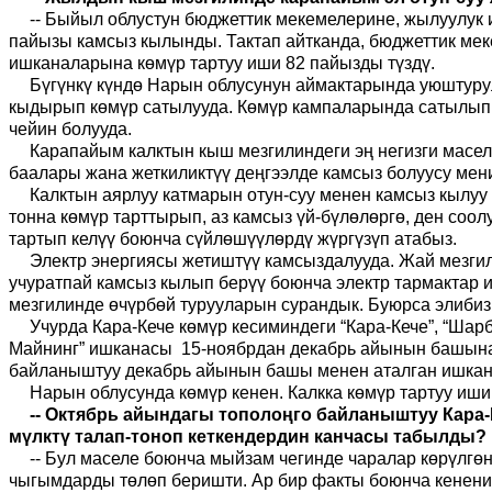
--
Быйыл облустун бюджеттик мекемелерине, жылуулук и
пайызы камсыз кылынды. Тактап айтканда, бюджеттик мек
ишканаларына көмүр тартуу иши 82 пайызды түздү.
Бүгүнкү күндө Нарын облусунун аймактарында уюштуру
кыдырып көмүр сатылууда. Көмүр кампаларында сатылып ж
чейин болууда.
Карапайым калктын кыш мезгилиндеги эң негизги маселе
баалары жана жеткиликтүү деңгээлде камсыз болуусу мен
Калктын ая
р
луу катмарын отун
-с
у
у
менен камсыз кылуу 
тонна көмүр тарттырып, аз камсыз үй-бүлөлөргө, ден соо
тартып келүү боюнча сүйлөшүүлөрдү жүргүзүп атабыз.
Электр энергиясы жетиштүү камсыздалууда. Жай мезгил
учуратпай камсыз кылып берүү боюнча электр тармактар
мезгилинде өчүрбөй турууларын сурандык. Буюрса элибиз
Учурда Кара-Кече көмүр кесиминдеги “Кара-Кече”, “Шарб
Майнинг” ишканасы 15-ноябрдан декабрь айынын башына 
байланыштуу декабрь айынын башы менен аталган ишкана
Нарын облусунда көмүр кенен. Калкка көмүр тартуу иши
--
Октябрь айындагы тополоңго байланыштуу Кара-К
мүлктү талап-тоноп кеткендердин канчасы табылды?
--
Бул маселе боюнча мыйзам чегинде чаралар көрүлгөн.
чыгымдарды төлөп беришти. Ар бир факты боюнча кенени