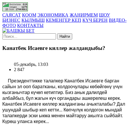
САЯСАТ
КООМ
ЭКОНОМИКА
ЖАНИРМЕМ
ШОУ
БИЗНЕС
КЫЛМЫШ
КЕМЕНГЕР КЕП
КҮЧ БЕРЕН
ВИДЕО-
ФОТО
КОНТАКТЫ
Найти
Канатбек Исаевге киллер жалдандыбы?
05-декабрь, 13:03
2 847
Президенттикке талапкер Канатбек Исаевге барган
сайын эл ооп баратканы, колдоочулары көбөйгөнү үчүн
кызганычтар күчөп кетиптир. Биз анык далилдей
албайбыз, бул жагын күч органдары ашкерелеш керек.
Канатбек Исаевге киллер жалданганы ачыкталабы? Дал
ушундай шыбыр кеп кетти... Көпчүлүк колдогон мындай
талапкерди эски ыкма менен майтаруу акылга сыйбайт.
Күрөш уланса керек...