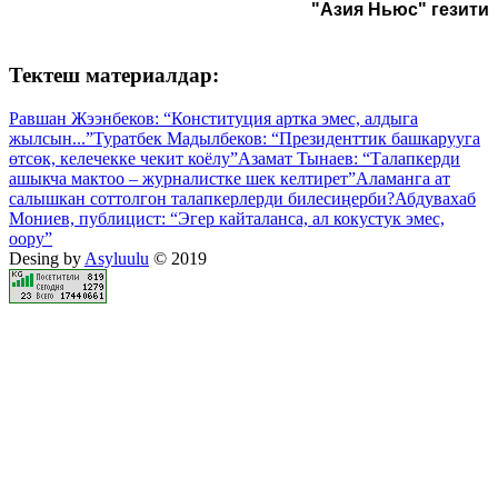
"Азия Ньюс" гезити
Тектеш материалдар:
Равшан Жээнбеков: “Конституция артка эмес, алдыга
жылсын...”
Туратбек Мадылбеков: “Президенттик башкарууга
өтсөк, келечекке чекит коёлу”
Азамат Тынаев: “Талапкерди
ашыкча мактоо – журналистке шек келтирет”
Аламанга ат
салышкан соттолгон талапкерлерди билесиңерби?
Абдувахаб
Мониев, публицист: “Эгер кайталанса, ал кокустук эмес,
оору”
Desing by
Asyluulu
© 2019