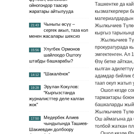
Ташкентке да кай
ойногондор таасир
жаратары айтылууда
кызматкерлери би
материалдардын 
Чыныгы өсүү –
Жылкычиев Түлө 
21:43
сергек акыл, таза кол
кыргыз тарыхынд
менен жасалары шексиз
Жылкычиев Түл
прокуратурада к
Улугбек Ормонов
15:56
эмгектенген. Ал 
шайлоодо Оштогу
штабды башкарабы?
Өзү бетке айткан
кылган адилеттүү
“Шакалёнок”
14:12
адамдар бийлик 
таап окуп жатып
Эрулан Кокулов:
19:28
Ошол кезде со
“Кыргызстанда
тармактары боюнч
журналисттер деле калган
жок”
башкаларды жыйн
Жылкычиев Түлө 
Медербек Алиев
Ош аймагына да 
17:50
чындыгында Ташиев-
толбой жаткан п
Шакиевдин долбоору
Ошол кезде Ө