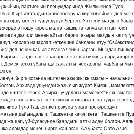
оң жыйын, партиянын пленумдарында Жылкычиев Түлө
алын Кыргызстандын жайлоолоруна киргизбейбиз” деп мас
ин да орду менен түшүндүрүп берген. Анткени малдын башы
а жерде оттошу керек, малга кышкыга канча аянттан тоют
ктигин далили менен айтып берип, акыры малдын көптүгү
өнүп, жерлер начарлап кеткенине байланыштуу “Өзбекстан
из” деп чечим кабыл алганга чейин барган. Мындан тышка
Кыргызстандын чек араларын жакшы билип, аларды корго
. Демек, ал өз убагында саясатты, чек араны, чарбаны мы
олгон.
өнүн Кыргызстанда иштеген акыркы кызматы – начальник
болгон
. Архивде ушундай жазылып жүрөт. Кыязы, мамлекет
нде иштесе керек. Азыркы учурдагы мамлекеттик кызматка
езиденттин аппарат жетекчисинин кызматына туура келгенд
кычиев Түлө Ташкентке прокуратурага прокурордун
атына дайындалып, Ташкентке көчүп кетет. Ташкентте Пу
йдө жашап, үй-бүлөсүндө баардыгы алты адам болгон. Аялы
шка адамдар менен бирге жашаган. Ал убакта Орто Азия