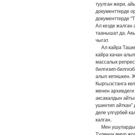
туулган жери, ай
документтерде о
документтерде “Т
Ал кезде жалган
таанышат да. Ак
чыгат.
Ал кайра Ташк
кайра качан алып
массалык репрес
билгизип-билгизб
алып кетишкен. 
Кыргызстанга ке
менен архивдеги 
аксакалдын айты
ушинтип айткан” 
деле үлгүрбөй ка
калган.
Мен ушулардын
Түлөнүн өмүр жо