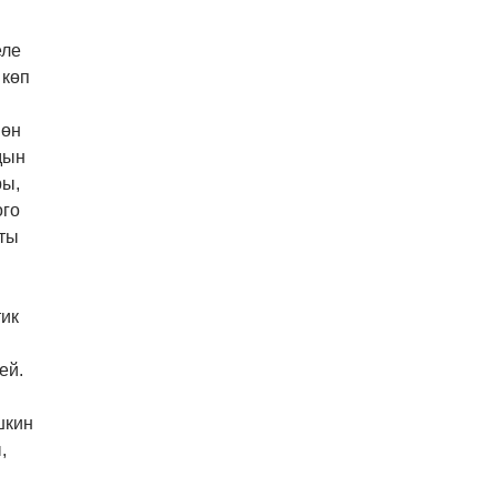
еле
 көп
нөн
дын
ры,
ого
кты
тик
ей.
шкин
,