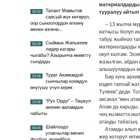
материалдарды 
Талант Мамытов
тууралуу айтып
00:34
саясый жүк көтөрүп,
оор сыноолордон өткөнү
-- 13 жылча м
менен өзгөчө...
катчысы болуп и
табуу, жыйноо т
Сыймык Жапыкеев
00:28
материалдарды и
лидер катары
окуп калгам. Эси
чыгабы? Азырынча өкмөттү
сындады
жазылган, абдан
алышуулардын кө
Турат Акимовдой
23:46
Бир күнү архив
сынчылар коомдун
издеп таппай жат
өнүгүшү үчүн керек
Түлеев” деди. Т
аксакал “мен атам
“Рух Ордо” – Ташкул
23:36
Апам да карыды. 
акенин ааламдык
чабыты
чоң кызматта ишт
атаңды табасың.
Шайлоодо
00:44
Атамды алып к
улакчылар менен
жер которуп кетк
футбол, волейбол