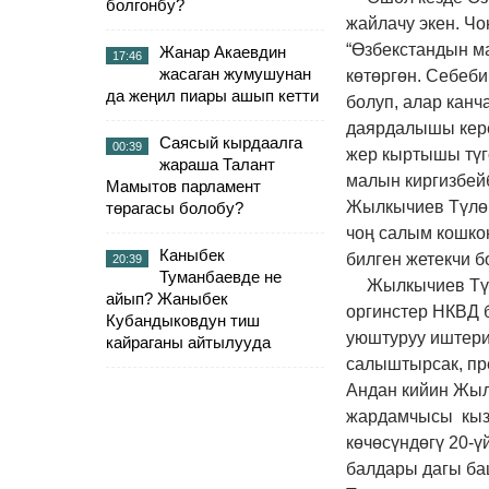
болгонбу?
жайлачу экен. Ч
“Өзбекстандын м
Жанар Акаевдин
17:46
жасаган жумушунан
көтөргөн. Себеб
да жеңил пиары ашып кетти
болуп, алар канч
даярдалышы кере
Саясый кырдаалга
00:39
жер кыртышы түг
жараша Талант
малын киргизбейб
Мамытов парламент
Жылкычиев Түлө 
төрагасы болобу?
чоң салым кошкон
Каныбек
билген жетекчи б
20:39
Туманбаевде не
Жылкычиев Түл
айып? Жаныбек
оргинстер НКВД 
Кубандыковдун тиш
уюштуруу иштери
кайраганы айтылууда
салыштырсак, пр
Андан кийин Жыл
жардамчысы кызм
көчөсүндөгү 20-ү
балдары дагы ба