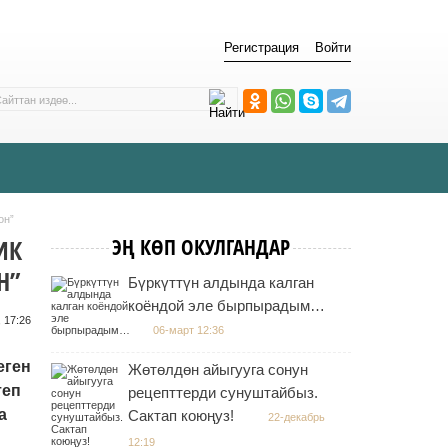
Регистрация
Войти
он”
ИК
ЭҢ КӨП ОКУЛГАНДАР
Н”
Бүркүттүн алдында калган
коёндой эле бырпырадым…
 17:26
06-март 12:36
еген
Жөтөлдөн айыгууга сонун
теп
рецепттерди сунуштайбыз.
а
Сактап коюңуз!
22-декабрь
12:19