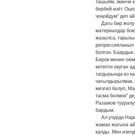
ташыйм, экинчи к
бербей коёт. Ошо
чоңойдум” деп а
Дагы бир жолу
материалдар боюн
жазылса, тарыхы
репрессияланып 
болгон. Баардык 
Бирок менин оюм
китепти окуган а
тагдырында из к
чагылдырылмак. 
мезгил болуп, Ма
тасма болмок” де
Раззаков тууралу
бардым.
Ал учурда Нар
жаман жагына айл
калды. Мен изил