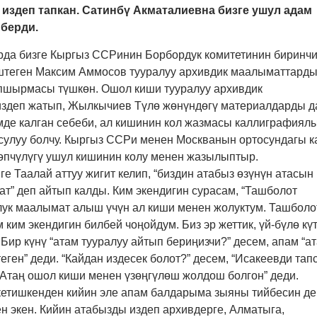
издеп тапкан. Сатинбү Акматалиевна бизге ушул адам
 берди.
урда бизге Кыргыз ССРинин Борбордук комитетинин биринч
штеген Максим Аммосов тууралуу архивдик маалыматтард
апшырмасы түшкөн. Ошол киши тууралуу архивдик
здеп жатып, Жылкычиев Түлө жөнүндөгү материалдарды д
мде калган себеби, ал кишинин кол жазмасы каллиграфиял
 сулуу болчу. Кыргыз ССРи менен Москванын ортосундагы к
пчүлүгү ушул кишинин колу менен жазылыптыр.
ге Таалай аттуу жигит келип, “биздин атабыз өзүнүн атасын
ат” деп айтып калды. Ким экендигин сурасам, “Ташболот
олук маалымат алыш үчүн ал киши менен жолуктум. Ташболо
 ким экендигин билбей чоңойдум. Биз эр жеттик, үй-бүлө күт
Бир күнү “атам тууралуу айтып бериңизчи?” десем, апам “а
еген” деди. “Кайдан издесек болот?” десем, “Исакеевди тап
 Атаң ошол киши менен үзөңгүлөш жолдош болгон” деди.
етишкенден кийин эле апам балдарыма зыяны тийбесин де
ен экен. Кийин атабызды издеп архивдерге, Алматыга,