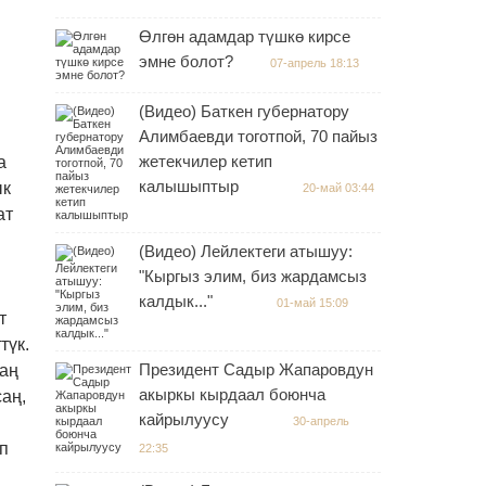
Өлгөн адамдар түшкө кирсе
эмне болот?
07-апрель 18:13
и
ы
(Видео) Баткен губернатору
Алимбаевди тоготпой, 70 пайыз
жетекчилер кетип
а
калышыптыр
ык
20-май 03:44
ат
(Видео) Лейлектеги атышуу:
"Кыргыз элим, биз жардамсыз
калдык..."
01-май 15:09
т
түк.
Президент Садыр Жапаровдун
таң
акыркы кырдаал боюнча
саң,
кайрылуусу
30-апрель
п
22:35