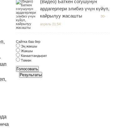
(Видео) Баткен согушунун
ардагерлери элибиз үчүн күйүп,
кайрылуу жасашты
30-
апрель 21:54
п,
Сайтка баа бер
Эң жакшы
Жакшы
Канааттандырат
.
Төмөн
лап
Голосовать
н
Результаты
еп,
нда
юнча