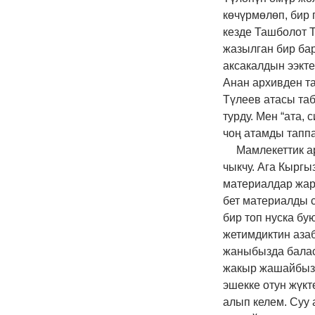
көчүрмөлөп, бир 
кезде Ташболот 
жазылган бир бар
аксакалдын ээкте
Анан архивден т
Түлеев атасы та
турду. Мен “ата,
чоң атамды тапп
Мамлекеттик а
чыкчу. Ага Кыргы
материалдар жар
бет материалды 
бир топ нуска бу
жетимдиктин аза
жаныбызда баласы
жакыр жашайбыз. 
эшекке отун жүкт
алып келем. Суу 