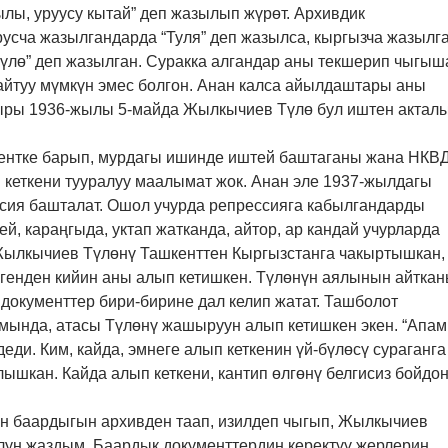
ылы, уруусу кытай” деп жазылып жүрөт. Архивдик
русча жазылгандарда “Туля” деп жазылса, кыргызча жазылг
үлө” деп жазылган. Суракка алгандар аны текшерип чыгыша
 айтуу мүмкүн эмес болгон. Анан калса айылдаштары аны
ыры 1936-жылы 5-майда Жылкычиев Түлө бул иштен актал
ентке барып, мурдагы ишинде иштей баштаганы жана НКВ
 кеткени тууралуу маалымат жок. Анан эле 1937-жылдагы
сия башталат. Ошол учурда репрессияга кабылгандарды
ей, караңгыда, уктап жатканда, айтор, ар кандай учурларда
Жылкычиев Түлөнү Ташкенттен Кыргызстанга чакыртышкан,
лгенден кийин аны алып кетишкен. Түлөнүн аялынын айтка
документтер бири-бирине дал келип жатат. Ташболот
мында, атасы Түлөнү жашыруун алып кетишкен экен. “Апам
деди. Ким, кайда, эмнеге алып кеткенин үй-бүлөсү сураганга
лышкан. Кайда алып кеткени, кантип өлгөнү белгисиз бойдо
 баардыгын архивден таап, изилдеп чыгып, Жылкычиев
лун жаздым. Баардык документтердин керектүү жерлерин