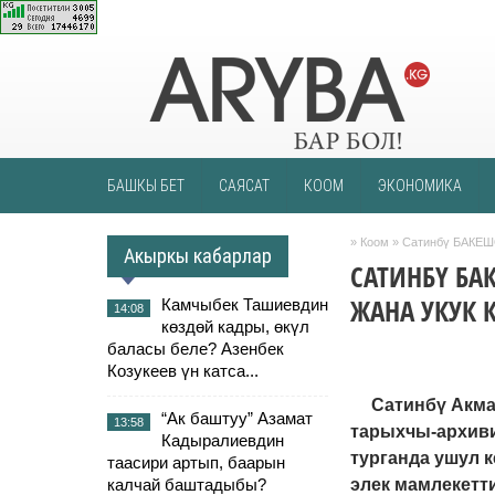
БАШКЫ БЕТ
САЯСАТ
КООМ
ЭКОНОМИКА
»
Коом
» Сатинбү БАКЕШО
Акыркы кабарлар
САТИНБҮ БА
ЖАНА УКУК 
Камчыбек Ташиевдин
14:08
көздөй кадры, өкүл
баласы беле? Азенбек
Козукеев үн катса...
Сатинбү Акма
“Ак баштуу” Азамат
13:58
тарыхчы-архиви
Кадыралиевдин
турганда ушул 
таасири артып, баарын
калчай баштадыбы?
элек мамлекетт