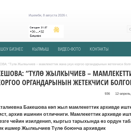
Ишемби, 8 августа 2026 г.
ШОУ БИЗНЕС
КЫЛМЫШ
ВИДЕО-ФОТО
КОНТАКТЫ
ВА: “Түлө Жылкычиев – мамлекеттик жана укук коргоо органдарынын жетекчиси болг
КЕШОВА: “ТҮЛӨ ЖЫЛКЫЧИЕВ – МАМЛЕКЕТТ
КОРГОО ОРГАНДАРЫНЫН ЖЕТЕКЧИСИ БОЛГО
936 ᠌ ᠌ ᠌ ᠌᠌ ᠌ ᠌᠌
12-апрель,
талиевна Бакешова көп жыл мамлекеттик архивде ишт
ст, архив ишинин отличниги. Мамлекеттик архивде иш
кезге чейин изилденип, кыргыз тарыхында өз ордун таб
ик ишмер Жылкычиев Түлө боюнча архивдик