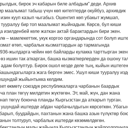
рылдык, бирок эч кабарын биле албадым” деди. Архив
р маалымат табыш үчүн көп китептерди окуйбуз, архивдик
изин кууп казып чыгабыз. Ошентип көп убакыт жумшап,
тууралуу бир топ маалымат жыйнадым. Көрсө, бул киши
а изилденбей келе жаткан актай барактардын бири экен.
ө – мамлекеттик, укук коргоо органдарында сот болуп иште
ызмат өтөп, чарбалык кызматтардын ар тармагында
1936-жылдарга чейин көп байларды кулакка тарттырган экен
, өз ишин так аткарган, башка кызматкерлерден да ошону та
 адам болуптур. Бирок ошол кезде деле тың, кыйын иштеге
башындагыларга жага берген эмес. Ушул киши тууралуу изд
 ушундай жыйынтыкка келдим.
вет өкмөтү союздук республикаларга чарбанын баардык
а план төгүү милдетин жүктөгөн. Эт, май, жүн, дан жана
ап төгүү боюнча планды Кыргызстан да аткарып турган.
ушундай иштерде абдан чарбачылдыгын көрсөткөн. Убагы
барып, буудайдын, пахтанын жана башка азык-түлүктөр бо
ланын толтуруп, чарбалык иштерди көзөмөлдөгөн.
збекстандын малы жайында Кыргызстандын жайлоолорунда