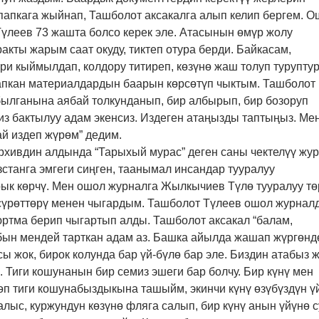
папкага жыйнап, Ташболот аксакалга алып келип бергем. 
Түлеев 73 жашта болсо керек эле. Атасынын өмүр жолу
акты жарым саат окуду, тиктеп отура берди. Байкасам,
ри кыймылдап, колдору титиреп, көзүнө жаш толуп туруптур.
апкан материалдардын баарын көрсөтүп чыктым. Ташболот
былганына аябай толкунданып, бир албырып, бир бозоруп
 сиз бактылуу адам экенсиз. Издеген атаңызды таптыңыз. Ме
ай издеп жүрөм” дедим.
рхивдин алдында “Тарыхый мурас” деген саны чектелүү жу
зстанга эмгеги сиңген, таанымал инсандар тууралуу
ык көрчү. Мен ошол журналга Жылкычиев Түлө тууралуу тө
сүрөттөрү менен чыгардым. Ташболот Түлеев ошол журнал
юртма берип чыгартып алды. Ташболот аксакал “балам,
бын мендей тарткан адам аз. Башка айылда жашап жүргөнд
 жок, бирок колунда бар үй-бүлө бар эле. Биздин атабыз ж
Тиги кошунанын бир семиз эшеги бар болчу. Бир күнү мен
өп тиги кошунабыздыкына ташыйм, экинчи күнү өзүбүздүн ү
алыс, куржундун көзүнө фляга салып, бир күнү анын үйүнө с