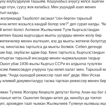
үнү өзүбүздүкүнө ташыйм. Кошунабыз ачуусу келсе эшегин
ндо отун, суусу жок калабыз. Мен ушундай азап менен
йтып калды.
 жолукканда Ташболот аксакал “сен берген тарыхый
ча китеп жазылса кандай болор эле?” деп сурап калды. “К
й китеп болот. Анткени Жылкычиев Түлө Кыргызстандан
кеткен башка кыргыздын мыкты уулдары менен жолу бир
жетекчилер менен иштешип, өзү да мыкты жетекчи болуптур
ча, кинотасма тартылса да мыкты болмок. Себеп дегенде
дам бар, окубаган адам бар. Кино тартылса, Кыргызстандын
алтырган тарыхый инсандар менен чырмалышкан тагдыр
Ошол убак 1936-жылы Кыргыз ССРи өз алдынча түзүлгөн
ксим Аммосовдун учуруна туш келип калат экен. Тарыхый к
дим. “Анда ошондой режиссер таап кел” деди. Мен Исхак
у илимий документалдуу тасма тарткан режиссер менен бир
иман Түлеев Жогорку Кеңеште депутат болчу. Анан иш бат 
анып кетти. Ошентип биздин китеп да, кинобуз да токтоп
деп, архивден таап чыккан Жылкычиев Түлөнүн кылмыш иш