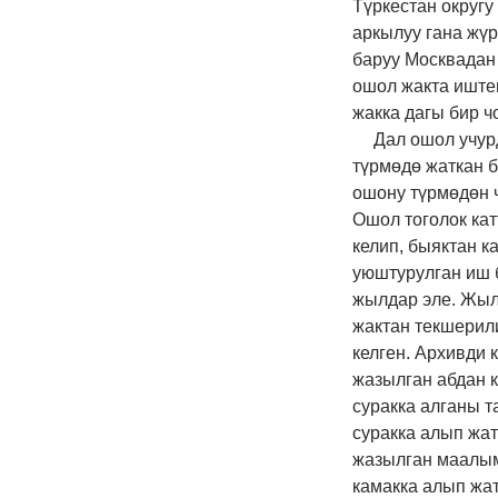
Түркестан округу
аркылуу гана жүр
баруу Москвадан 
ошол жакта иште
жакка дагы бир ч
Дал ошол учур
түрмөдө жаткан б
ошону түрмөдөн ч
Ошол тоголок ка
келип, быяктан 
уюштурулган иш б
жылдар эле. Жыл
жактан текшерил
келген. Архивди 
жазылган абдан к
суракка алганы 
суракка алып жат
жазылган маалым
камакка алып жа