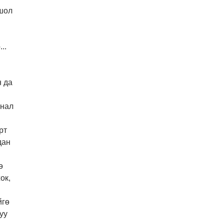
Ошол
..
н да
рнал
рт
дан
ө
ок,
йгө
уу