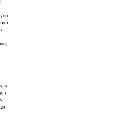
а
Түлө
 бул
т.
луп,
лып
деп
у
рды