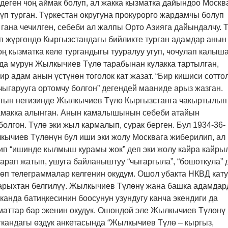
 деген чоң аймак болуп, ал жакка кызматка дайындоо Москв
үп турган. Түркестан округуна прокурорго жардамчы болуп
гана чечилген, себеби ал жалпы Орто Азияга дайындалчу. 
п жүргөндө Кыргызстандагы бийликте турган адамдар анын
оң кызматка келе тургандыгы тууралуу угуп, чочулап калыша
да мурун Жылкычиев Түлө тарабынан кулакка тартылган,
ир адам анын үстүнөн тоголок кат жазат. “Бир кишиси сотто
ыгарууга ортомчу болгон” дегендей мааниде арыз жазган.
ттын негизинде Жылкычиев Түлө Кыргызстанга чакыртылып
камакка алынган. Анын камалышынын себеби атайын
олгон. Түлө эки жыл кармалып, сурак берген. Бул 1934-36-
кычиев Түлөнүн бул иши эки жолу Москвага жиберилип, ал
ип “ишинде кылмыш курамы жок” деп эки жолу кайра кайры
карап жатып, ушуга байланыштуу “чыгаргыла”, “бошоткула” 
өп телеграммалар келгенин окудум. Ошол убакта НКВД кату
тарыхтан белгилүү. Жылкычиев Түлөнү жана башка адамда
канда батиңкесинин боосунун узундугу канча экендиги да
аттар бар экенин окудук. Ошондой эле Жылкычиев Түлөнү
ткандагы өздүк анкетасында “Жылкычиев Түлө – кыргыз,