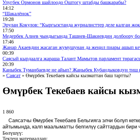
Улугбек Ормонов шайлоодо Оштогу штабды башкарабы?
14:12
“Шакалёнок”
19:28
Эрулан Кокулов: “Кыргызстанда журналисттер деле калган жок
17:50
Медербек Алиев чындыгында Ташиев-Шакиевдин долбоору бо
17:46
Жанар Акаевдин жасаган жумушунан да жеңил пиары ашып ке
00:39
Саясый кырдаалга жараша Талант Мамытов парламент төрагас
20:39
Каныбек Туманбаевде не айып? Жаныбек Кубандыковдун тиш 
»
Саясат
» Өмүрбек Текебаев кайсы кызматтан баш тартты?
Өмүрбек Текебаев кайсы кыз
1 860 ᠌ ᠌ ᠌ ᠌᠌ ᠌ ᠌᠌
Саясатчы Өмүрбек Текебаев Бельгияга элчи болуп кетк
айтымында, калп маалыматты белгилүү сайттардын бири ч
Бөлүшүү:
Тектеш материалдар: