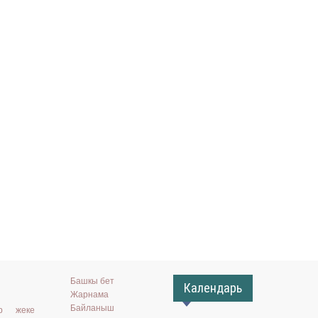
Башкы бет
Календарь
Жарнама
Байланыш
ар жеке