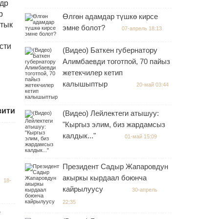
адр
р
Өлгөн адамдар түшкө кирсе
ттык
эмне болот?
07-апрель 18:13
сти
(Видео) Баткен губернатору
Алимбаевди тоготпой, 70 пайыз
жетекчилер кетип
калышыптыр
20-май 03:44
зити
(Видео) Лейлектеги атышуу:
"Кыргыз элим, биз жардамсыз
калдык..."
01-май 15:09
Президент Садыр Жапаровдун
акыркы кырдаал боюнча
18-
кайрылуусу
30-апрель
22:35
е