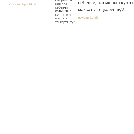
себепчи, батышчыл күчтө
23-сентябрь 14:51
максаты төңкөрүшпү?
ноябрь 15:55