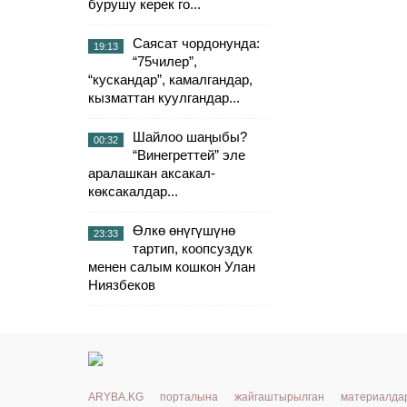
бурушу керек го...
Саясат чордонунда:
19:13
“75чилер”,
“кускандар”, камалгандар,
кызматтан куулгандар...
Шайлоо шаңыбы?
00:32
“Винегреттей” эле
аралашкан аксакал-
көксакалдар...
Өлкө өнүгүшүнө
23:33
тартип, коопсуздук
менен салым кошкон Улан
Ниязбеков
ARYBA.KG порталына жайгаштырылган материалд