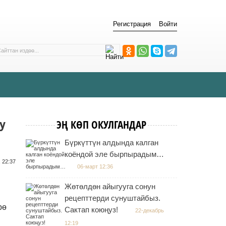
Регистрация
Войти
У
ЭҢ КӨП ОКУЛГАНДАР
Бүркүттүн алдында калган
коёндой эле бырпырадым…
 22:37
06-март 12:36
Жөтөлдөн айыгууга сонун
рецепттерди сунуштайбыз.
рө
Сактап коюңуз!
22-декабрь
12:19