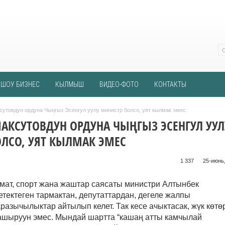
ШОУ БИЗНЕС
КЫЛМЫШ
ВИДЕО-ФОТО
КОНТАКТЫ
сутовдун ордуна Чыңгыз Эсенгул уулу министр болсо, уят кылмак эмес
АКСУТОВДУН ОРДУНА ЧЫҢГЫЗ ЭСЕНГУЛ УУЛ
ЛСО, УЯТ КЫЛМАК ЭМЕС
1 337 ᠌ ᠌ ᠌ ᠌᠌ ᠌ ᠌᠌
25-июнь,
мат, спорт жана жаштар саясаты министри Алтынбек
етектеген тармактан, депутаттардан, дегеле жалпы
разычылыктар айтылып келет. Так кесе ачыктасак, жүк көтө
ашыруун эмес. Мындай шартта “кашаң атты камчылай