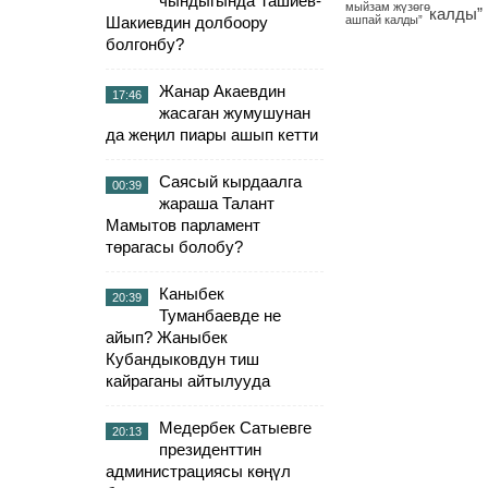
чындыгында Ташиев-
калды”
Шакиевдин долбоору
болгонбу?
Жанар Акаевдин
17:46
жасаган жумушунан
да жеңил пиары ашып кетти
Саясый кырдаалга
00:39
жараша Талант
Мамытов парламент
төрагасы болобу?
Каныбек
20:39
Туманбаевде не
айып? Жаныбек
Кубандыковдун тиш
кайраганы айтылууда
Медербек Сатыевге
20:13
президенттин
администрациясы көңүл