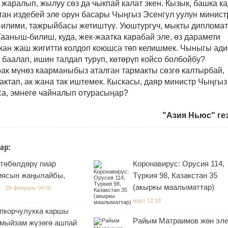
 жаралып, жылуу сөз да чыкпай калат экен. Кызык, башка к
тан издебей эле орун басары Чыңгыз Эсенгул уулун минист
Билими, тажрыйбасы жетиштүү. Уюштургуч, мыкты диплома
Тааныш-билиш, куда, жек-жаатка карабай эле, өз дарамети
ткан жаш жигитти колдоп коюшса төп келишмек. Чыныгы ади
баалап, ишин талдап туруп, көтөрүп койсо болбойбу?
ак мүнөз каарманыбыз аталган тармакты сөзгө калтырбай,
ктап, ак жана так иштемек. Кыскасы, даяр министр Чыңгыз
рса, эмнеге чайналып отурасыңар?
"Азия Ньюс" ге
ар:
 төбөлдөрү пиар
Коронавирус: Орусия 114,
иясын жаңылайбы,
Түркия 98, Казакстан 35
(акыркы маалыматтар)
28-февраль 09:00
март 12:18
пкорчулукка каршы
Райым Матраимов жөн эл
 мыйзам жүзөгө ашпай