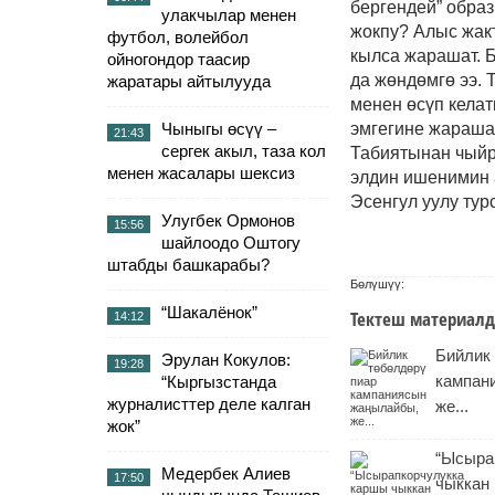
бергендей” образ
улакчылар менен
жокпу? Алыс жак
футбол, волейбол
кылса жарашат. 
ойногондор таасир
да жөндөмгө ээ. 
жаратары айтылууда
менен өсүп кела
Чыныгы өсүү –
эмгегине жараша 
21:43
сергек акыл, таза кол
Табиятынан чыйр
менен жасалары шексиз
элдин ишенимин а
Эсенгул уулу ту
Улугбек Ормонов
15:56
шайлоодо Оштогу
штабды башкарабы?
Бөлүшүү:
“Шакалёнок”
Тектеш материалд
14:12
Бийлик
Эрулан Кокулов:
19:28
кампан
“Кыргызстанда
журналисттер деле калган
же...
жок”
“Ысыра
Медербек Алиев
17:50
чыккан