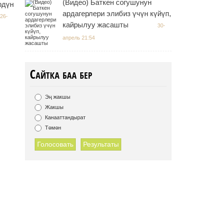
(Видео) Баткен согушунун
рдүн
ардагерлери элибиз үчүн күйүп,
26-
кайрылуу жасашты
30-
апрель 21:54
Сайтка баа бер
Эң жакшы
Жакшы
Канааттандырат
Төмөн
Голосовать
Результаты