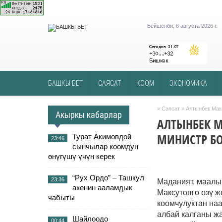
Бейшенби, 6 августа 2026 г.
БАШКЫ БЕТ
САЯСАТ
КООМ
ЭКОНОМИКА
»
Саясат
» Алтынбек Мак
Акыркы кабарлар
АЛТЫНБЕК М
МИНИСТР БО
Турат Акимовдой
23:46
сынчылар коомдун
өнүгүшү үчүн керек
“Рух Ордо” – Ташкул
23:36
Маданият, маалы
акенин ааламдык
Максутовго өзү ж
чабыты
коомчулуктан наа
албай калганы ж
Шайлоодо
00:44