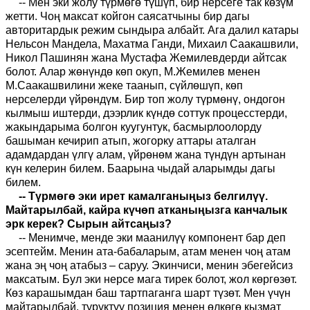
-- Мен эки жолу түрмөгө түшүп, бир нерсеге так көзүм
жетти. Чоң максат койгон саясатчыны бир дагы
авторитардык режим сындыра албайт. Ага далил катары
Нельсон Мандела, Махатма Ганди, Михаил Саакашвили,
Никол Пашинян жана Мустафа Жемилевдерди айтсак
болот. Алар жөнүндө көп окуп, М.Жемилев менен
М.Саакашвилини жеке таанып, сүйлөшүп, көп
нерселерди үйрөндүм. Бир топ жолу түрмөнү, ондогон
кылмыш иштерди, дээрлик күндө соттук процесстерди,
жакындарыма болгон куугунтук, басмырлоолорду
башыман кечирип атып, жогорку аттары аталган
адамдардан үлгү алам, үйрөнөм жана түндүн артынан
күн келерин билем. Баарына чыдай аларымды дагы
билем.
-- Түрмөгө эки ирет камалганыңыз белгилүү.
Майтарылбай, кайра күчөп атканыңызга канчалык
эрк керек? Сырын айтсаңыз?
-- Менимче, менде эки маанилүү компонент бар деп
эсептейм. Менин ата-бабаларым, атам менен чоң атам
жана эң чоң атабыз – саруу. Экинчиси, менин эбегейсиз
максатым. Бул эки нерсе мага тирек болот, жол көргөзөт.
Көз карашымдан баш тартпаганга шарт түзөт. Мен үчүн
майтарылбай, туруктуу позиция менен өлкөгө кызмат