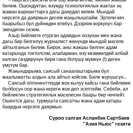
билем. Ошондуктан, өзүмдү психологиялык жактан эң
жаман варианттарга дагы даярдап келем. Мындай
нерсеге да даярмын десем жаңылышпайм. Эртели-кеч
баарыбыз бул дүйнөдөн өтөбүз. Дээрлик коркунуч бар
экендигин сезем.
Азыр бийликте отурган адамдын оозунан мен жана
дагы бир белгилүү журналист жөнүндө мындай маселе
айтылганын билем. Бирок, аны жакшы билген адам
катарында токтолсом, алабарман, өзү көзөмөлдөй албай
калган сөздөрүнүн бири гана болушу мүмкүн (!) деген
үмүтүм бар.
Жакындарыма, саясый санаалаштарыма бул
маалыматты алдын ала айтып койгом. Биле жүрүшсүн...
Саясый оппоненттерди жок кылуу кайсы гана бийликке
болбосун оор жана кереги жок деп эсептейм. Себеби, ал
бийликтин стратегиялык маселесин баары бир чечпейт.
Ошентсе дагы, турмушта саясатчы жана адам катары
баардык нерсеге даярмын.
Суроо салган Асланбек Сартбаев
"Азия Ньюс" гезити