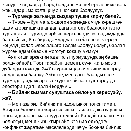
кылуу – чоң кадыр-барк, балдарыма, неберелериме жана
жакындарыма калтырчу эң негизги баалуулук.
-- Түрмөдө жатканда кыздар түшкө кирчү беле?..
-- Түрмө – бул мага окшогон эркиндик үчүн күрөшкөн
адамга эркиндикти андан дагы жогору баалоого түртө
турган жай. Түрмөдө арбын нерселерди, көп адамдарды
баалайсың. Кээ бир адамдардан, кыйла нерселерден
көңүлүң калат. Элес албаган адам баалуу болуп, баалап
жүргөн адам баасын жоготуп коюшу мүмкүн.
Аял киши эркектин адаттагы турмушунда эң башкы
ролду ойнойт. Төрт тарабың цемент, суук, жагымсыз
дубалдын ичинде 24/7 отурганыңда аял кишинин орду
андан дагы баалуу. Албетте, мен дагы баардык эле
түрмөдөгү адамдар сыяктуу сиз айткан түштөрдү да,
элестерин дагы далай көрдүм...
-- Бийлик кызмат сунуштаса ойлонуп көрөсүзбү,
же?..
-- Мен азыркы бийликтин идеялык оппонентимин.
Азыркы бийликтин жаратылышы, саясаты, көз карашы
жана идеялары мага туура келбейт. Кандай гана кызмат
болбосун, мени кызыктырбайт. Кээ бир өлкөдөгү
конфликт жараткан маселелерди чечүү боюнча бийлик