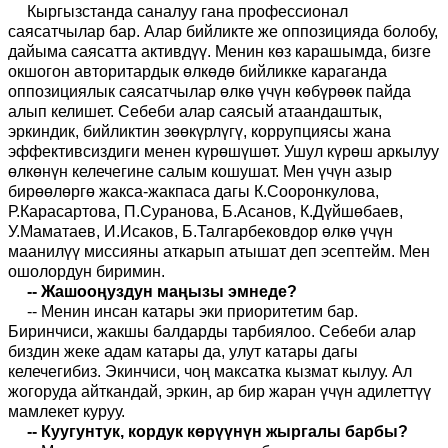
Кыргызстанда саналуу гана профессионал
саясатчылар бар. Алар бийликте же оппозицияда болобу,
дайыма саясатта активдүү. Менин көз карашымда, бизге
окшогон авторитардык өлкөдө бийликке караганда
оппозициялык саясатчылар өлкө үчүн көбүрөөк пайда
алып келишет. Себеби алар саясый атаандаштык,
эркиндик, бийликтин зөөкүрлүгү, коррупциясы жана
эффективсиздиги менен күрөшүшөт. Ушул күрөш аркылуу
өлкөнүн келечегине салым кошушат. Мен үчүн азыр
бирөөлөргө жакса-жакпаса дагы К.Сооронкулова,
Р.Карасартова, П.Суранова, Б.Асанов, К.Дүйшөбаев,
У.Маматаев, И.Исаков, Б.Талгарбековдор өлкө үчүн
маанилүү миссияны аткарып атышат деп эсептейм. Мен
ошолордун биримин.
-- Жашооңуздун маңызы эмнеде?
-- Менин инсан катары эки приоритетим бар.
Биринчиси, жакшы балдарды тарбиялоо. Себеби алар
биздин жеке адам катары да, улут катары дагы
келечегибиз. Экинчиси, чоң максатка кызмат кылуу. Ал
жогоруда айткандай, эркин, ар бир жаран үчүн адилеттүү
мамлекет куруу.
-- Куугунтук, кордук көрүүнүн жыргалы барбы?