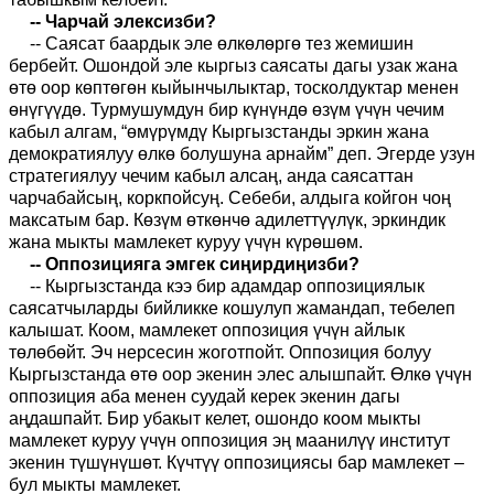
-- Чарчай элексизби?
-- Саясат баардык эле өлкөлөргө тез жемишин
бербейт. Ошондой эле кыргыз саясаты дагы узак жана
өтө оор көптөгөн кыйынчылыктар, тосколдуктар менен
өнүгүүдө. Турмушумдун бир күнүндө өзүм үчүн чечим
кабыл алгам, “өмүрүмдү Кыргызстанды эркин жана
демократиялуу өлкө болушуна арнайм” деп. Эгерде узун
стратегиялуу чечим кабыл алсаң, анда саясаттан
чарчабайсың, коркпойсуң. Себеби, алдыга койгон чоң
максатым бар. Көзүм өткөнчө адилеттүүлүк, эркиндик
жана мыкты мамлекет куруу үчүн күрөшөм.
-- Оппозицияга эмгек сиңирдиңизби?
-- Кыргызстанда кээ бир адамдар оппозициялык
саясатчыларды бийликке кошулуп жамандап, тебелеп
калышат. Коом, мамлекет оппозиция үчүн айлык
төлөбөйт. Эч нерсесин жоготпойт. Оппозиция болуу
Кыргызстанда өтө оор экенин элес алышпайт. Өлкө үчүн
оппозиция аба менен суудай керек экенин дагы
аңдашпайт. Бир убакыт келет, ошондо коом мыкты
мамлекет куруу үчүн оппозиция эң маанилүү институт
экенин түшүнүшөт. Күчтүү оппозициясы бар мамлекет –
бул мыкты мамлекет.