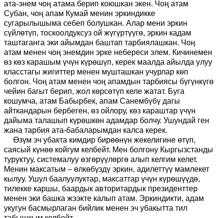
ата-энем чоң атама берип коюшкан экен. Чоң атам
Субан, чоң апам Кумай менин эркиндикке
сугарылышыма себеп болушкан. Алар мени эркин
сүйлөтүп, тоскоолдуксуз ой жүгүртүүгө, эркин кадам
таштаганга эки айымдан баштап тарбиялашкан. Чоң
атам менен чоң энемдин эрке небереси элем. Кичинемен
өз көз карашым үчүн күрөшүп, керек маалда айылда улуу
класстагы жигиттер менен мушташкан учурлар көп
болгон. Чоң атам менен чоң апамдын тарбиясы бүгүнкүгө
чейин багыт берип, жол көрсөтүп келе жатат. Буга
кошумча, атам Бабырбек, апам Санембүбү дагы
айткандарын бербеген, өз ойлору, көз караштар үчүн
дайыма талашып күрөшкөн адамдар болчу. Ушундай ген
жана тарбия ата-бабаларымдан калса керек.
Өзүм эч убакта кимдир бирөөнүн жекелигине өтүп,
саясый күнөө койгум келбейт. Мен болгону Кыргызстанды
туруктуу, системалуу өзгөрүүлөргө алып келгим келет.
Менин максатым – өлкөбүздү эркин, адилеттүү мамлекет
кылуу. Ушул баалуулуктар, максаттар үчүн күрөшүүдө,
тилекке каршы, баардык авторитардык президенттер
менен эки башка жээкте калып атам. Эркиндикти, адам
укугун басмырлаган бийлик менен эч убакытта тил
табышкым келбейт.