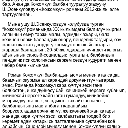
бар. Анан да Кожомкул балбан тууралуу жазуучу
Ш.Эсенкуловдун «Кожомкул» романы 2012-жылы элге
тартууланган.
Мына ушу Ш.Эсенкуловдун колубузда турган
“Кожомкул” романында ХХ кылымдагы белгилүү кыргыз
алпынын өмүр таржымалы, адамдык ажары, бала
кезинен берки балбандык өнөрү, пенделик тагдыры, өзү
жашап жаткан доордогу коомдук оош-кыйыштарга
жараша баяндалып, 20-50-жылдардын ичиндеги кыргыз
айылынын саясый-социалдык турпатын, балбандын
пенделик психологиясын көркөм сөздүн кудурети менен
чебер баян кылынган.
Роман Кожомкул балбандын ысмы менен аталса да,
баамчыл окурман ал карандай документтүү чыгарма
эмес
.
Романда Кожомкул кара күчтүн
ээси гана
болбостон, ички дүйнөсү бай, кичинекей нерсеге кубанып,
кичинекей нерсеге кайгырган гумандуу, кичипейил,
мээримдүү, жашык,
чындыкты так айткан калыс,
балбандыгына мактанбаган карапайым,
боорукер,
адамгерчиликтүү, жөпжөнөкөй жан катары
жана да кара күчтүн ээси, калбааттыгы тоодой бир
керемет адам катары сыпатталганына суктанбай коё
албайсың. Ошондой мүнөзү менен Кожомкулдун кадыр-