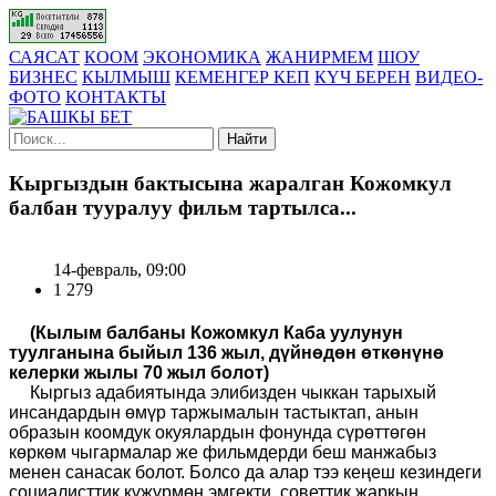
САЯСАТ
КООМ
ЭКОНОМИКА
ЖАНИРМЕМ
ШОУ
БИЗНЕС
КЫЛМЫШ
КЕМЕНГЕР КЕП
КҮЧ БЕРЕН
ВИДЕО-
ФОТО
КОНТАКТЫ
Найти
Кыргыздын бактысына жаралган Кожомкул
балбан тууралуу фильм тартылса...
14-февраль, 09:00
1 279
(Кылым балбаны Кожомкул Каба уулунун
туулганына быйыл 136 жыл, дүйнөдөн өткөнүнө
келерки жылы 70 жыл болот)
Кыргыз адабиятында элибизден чыккан тарыхый
инсандардын өмүр таржымалын тастыктап, анын
образын коомдук окуялардын фонунда сүрөттөгөн
көркөм чыгармалар же фильмдерди беш манжабыз
менен санасак болот.
Болсо да алар тээ
к
еңеш кезиндеги
социалисттик күжүрмөн эмгекти,
с
оветтик жаркын