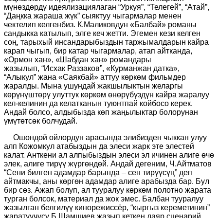
мүнөздөрдү идеялизациялаган “Уркуя”, “Телегей”, “Атай”,
“Даңкка жараша жүк” сыяктуу чыгармалар менен
чектелип келгенбиз. К.Маликовдун «Балбай» романы
сандыкка катылып, элге
кеч жетти
. Эгемен кези келген
соң, тарыхый инсандарыбыздын таржымалдарын кайра
карап чыгып, бир катар чыгармалар, атап айтканда,
«Ормон хан», «Шабдан хан» романдары
жазылып,
“Исхак Раззаков”,
«Курманжан датка»
,
“Алыкул”
жана «Саякбай» аттуу көркөм фильмдер
жаралды. Мына ушундай жакшылыктын желаргы
көрүнүштөрү улуттук көркөм өнөрүбүздүн кайра жаралуу
кел-келинин да келатканын туюнтпай койбосо керек.
Андай болсо, алд
ы
бызда көп жаңылыктар болорунан
үмүтөтсөк болчудай.
Ошондой ойлордун арасында элибизден чыккан улуу
алп Кожомкул атабыздын да элеси жарк эте элестей
калат
.
Анткени ал алпыбыздын элеси эл
ичинен алиге өчө
элек,
алиге тирүү жүргөндөй. Андай дегеним, Ч.Айтматов
“Сени билген адамдар барында – сен тирүүсүң” деп
айтмакчы, аны көргөн адамдар алиге арабызда бар. Бул
бир сөз.
Ажап болуп, ал тууралуу көркөм полотно жарата
турган болсок, материал да жок эмес.
Балбан тууралуу
жазылган белгилүү кинорежиссёр, “кыргыз кереметинин”
жаратуучусу Б.Шамшиев жазып кеткен даяр сценарий