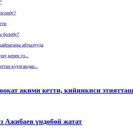
”
лгонбу?
тти
ы болобу?
кайраганы айтылууда
у керек го...
ттан куулгандар...
оокат акими кетти, кийинкиси этиятташ
 Ажибаев үндөбөй жатат