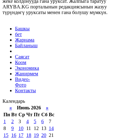
жеке колдонууда гана уруксат. Жалпыга таратуу
ARYBA.KG порталынын редакциясынын жазуу
түрүндөгү уруксаты менен гана болушу мүмкүн.
Башкы
бет
Жарнама
Байланыш
Саясат
Коом
Экономика
Жанирмем
Видео-
Фото
Контакты
Календарь
«
Июнь 2026
»
Пн
Вт
Ср
Чт
Пт
Сб
Вс
1
2
3
4
5
6
7
8
9
10
11
12
13
14
15
16
17
18
19
20
21