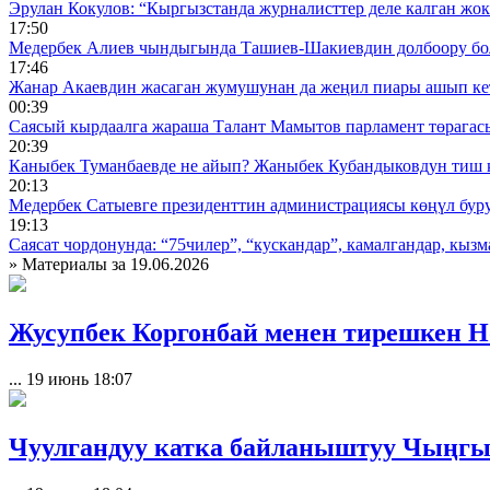
Эрулан Кокулов: “Кыргызстанда журналисттер деле калган жок
17:50
Медербек Алиев чындыгында Ташиев-Шакиевдин долбоору бо
17:46
Жанар Акаевдин жасаган жумушунан да жеңил пиары ашып ке
00:39
Саясый кырдаалга жараша Талант Мамытов парламент төрагас
20:39
Каныбек Туманбаевде не айып? Жаныбек Кубандыковдун тиш 
20:13
Медербек Сатыевге президенттин администрациясы көңүл буруш
19:13
Саясат чордонунда: “75чилер”, “кускандар”, камалгандар, кызма
» Материалы за 19.06.2026
Жусупбек Коргонбай менен тирешкен Н
...
19 июнь 18:07
Чуулгандуу катка байланыштуу Чыңгыз