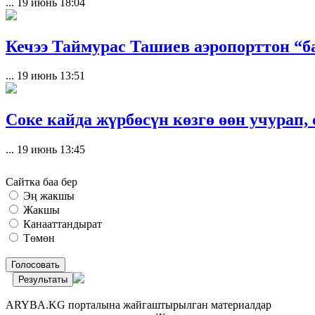
...
19 июнь 18:04
Кечээ Таймурас Ташиев аэропорттон “
...
19 июнь 13:51
Соке кайда жүрбөсүн көзгө өөн учурап
...
19 июнь 13:45
Сайтка баа бер
Эң жакшы
Жакшы
Канааттандырат
Төмөн
Голосовать
Результаты
ARYBA.KG порталына жайгаштырылган материалдар