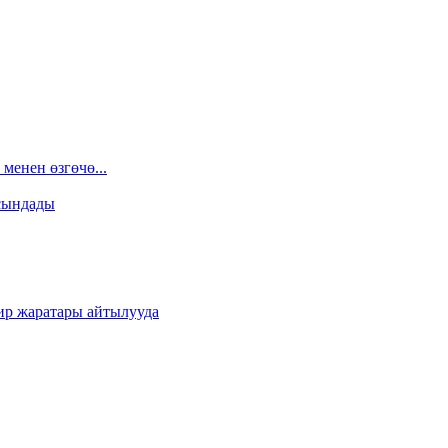
менен өзгөчө...
сындады
ир жаратары айтылууда