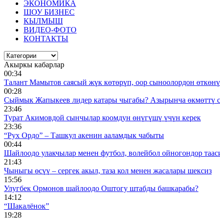
ЭКОНОМИКА
ШОУ БИЗНЕС
КЫЛМЫШ
ВИДЕО-ФОТО
КОНТАКТЫ
Акыркы кабарлар
00:34
Талант Мамытов саясый жүк көтөрүп, оор сыноолордон өткөнү 
00:28
Сыймык Жапыкеев лидер катары чыгабы? Азырынча өкмөттү 
23:46
Турат Акимовдой сынчылар коомдун өнүгүшү үчүн керек
23:36
“Рух Ордо” – Ташкул акенин ааламдык чабыты
00:44
Шайлоодо улакчылар менен футбол, волейбол ойногондор таас
21:43
Чыныгы өсүү – сергек акыл, таза кол менен жасалары шексиз
15:56
Улугбек Ормонов шайлоодо Оштогу штабды башкарабы?
14:12
“Шакалёнок”
19:28