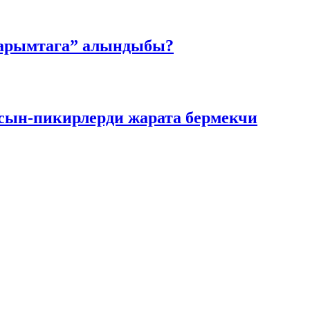
барымтага” алындыбы?
, сын-пикирлерди жарата бермекчи