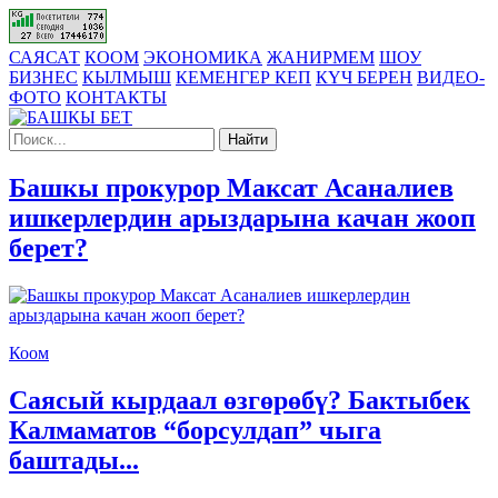
САЯСАТ
КООМ
ЭКОНОМИКА
ЖАНИРМЕМ
ШОУ
БИЗНЕС
КЫЛМЫШ
КЕМЕНГЕР КЕП
КҮЧ БЕРЕН
ВИДЕО-
ФОТО
КОНТАКТЫ
Найти
Башкы прокурор Максат Асаналиев
ишкерлердин арыздарына качан жооп
берет?
Коом
Саясый кырдаал өзгөрөбү? Бактыбек
Калмаматов “борсулдап” чыга
баштады...