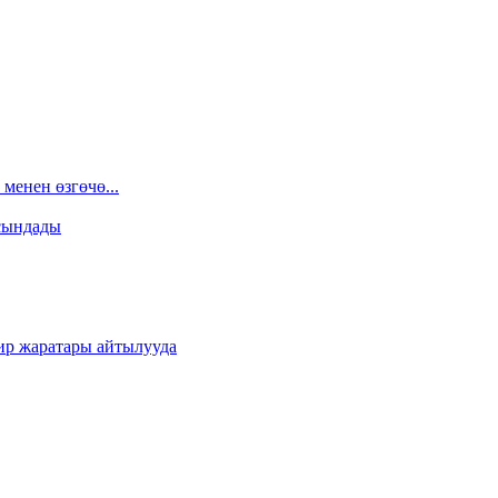
менен өзгөчө...
сындады
ир жаратары айтылууда