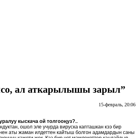
лсо, ал аткарылышы зарыл”
15-февраль, 20:06
ралуу кыскача ой толгооңуз?..
дуктан, ошол эле учурда вируска капташкан кээ бир
енен аты жаман илдеттен кайтыш болгон адамдардын саны
оюунун кажети жок. Кээ бир чет мамлекеттер кандайдыр