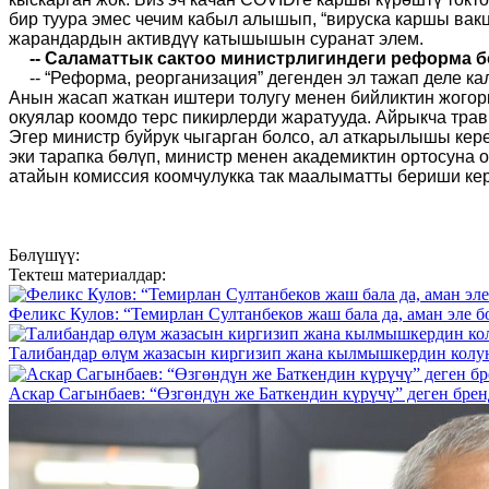
бир туура эмес чечим кабыл алышып, “вируска каршы вак
жарандардын активдүү катышышын суранат элем.
-- Саламаттык сактоо министрлигиндеги реформа 
-- “Реформа, реорганизация” дегенден эл тажап деле к
Анын жасап жаткан иштери толугу менен бийликтин жого
окуялар коомдо терс пикирлерди жаратууда. Айрыкча тра
Эгер министр буйрук чыгарган болсо, ал аткарылышы керек
эки тарапка бөлүп, министр менен академиктин ортосуна 
атайын комиссия коомчулукка так маалыматты бериши кер
Бөлүшүү:
Тектеш материалдар:
Феликс Кулов: “Темирлан Султанбеков жаш бала да, аман эле бо
Талибандар өлүм жазасын киргизип жана кылмышкердин колу
Аскар Сагынбаев: “Өзгөндүн же Баткендин күрүчү” деген бре