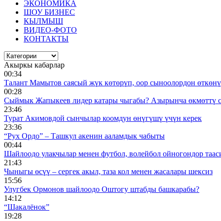
ЭКОНОМИКА
ШОУ БИЗНЕС
КЫЛМЫШ
ВИДЕО-ФОТО
КОНТАКТЫ
Акыркы кабарлар
00:34
Талант Мамытов саясый жүк көтөрүп, оор сыноолордон өткөнү 
00:28
Сыймык Жапыкеев лидер катары чыгабы? Азырынча өкмөттү 
23:46
Турат Акимовдой сынчылар коомдун өнүгүшү үчүн керек
23:36
“Рух Ордо” – Ташкул акенин ааламдык чабыты
00:44
Шайлоодо улакчылар менен футбол, волейбол ойногондор таас
21:43
Чыныгы өсүү – сергек акыл, таза кол менен жасалары шексиз
15:56
Улугбек Ормонов шайлоодо Оштогу штабды башкарабы?
14:12
“Шакалёнок”
19:28