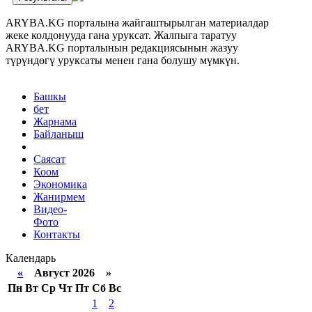
ARYBA.KG порталына жайгаштырылган материалдар
жеке колдонууда гана уруксат. Жалпыга таратуу
ARYBA.KG порталынын редакциясынын жазуу
түрүндөгү уруксаты менен гана болушу мүмкүн.
Башкы
бет
Жарнама
Байланыш
Саясат
Коом
Экономика
Жанирмем
Видео-
Фото
Контакты
Календарь
«
Август 2026 »
Пн
Вт
Ср
Чт
Пт
Сб
Вс
1
2