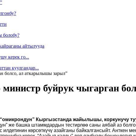
”
лгонбу?
тти
ы болобу?
кайраганы айтылууда
у керек го...
ттан куулгандар...
ан болсо, ал аткарылышы зарыл”
р министр буйрук чыгарган бо
 “омикрондун” Кыргызстанда жайылышы, коркунучу туу
дун” же башка штаммдардын тестирлөө саны аябай аз болгон
 илдетинин көрсөткүчү азайганы байкалгансыйт. Анткен м
тпошубуз керек. “Азайып калды” деп өзүбүздү бошоңдотуп к