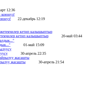
арт 12:36
оюңуз!
22-декабрь 12:19
жетекчилер кетип калышыптыр
20-май 03:44
ык..."
01-май 15:09
уусу
30-апрель 22:35
айрылуу жасашты
30-апрель 21:54