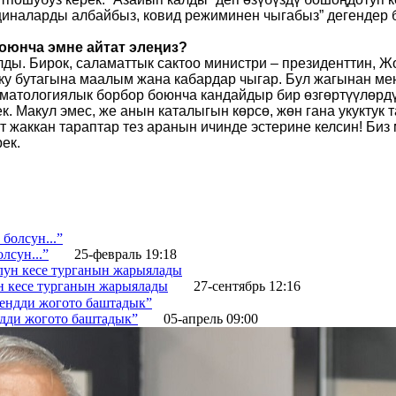
циналарды албайбыз, ковид режиминен чыгабыз” дегендер б
боюнча эмне айтат элеңиз?
алды. Бирок, саламаттык сактоо министри – президенттин,
рку бутагына маалым жана кабардар чыгар. Бул жагынан м
вматологиялык борбор боюнча кандайдыр бир өзгөртүүлөрд
. Макул эмес, же анын каталыгын көрсө, жөн гана укуктук 
от жаккан тараптар тез аранын ичинде эстерине келсин! Би
ек.
лсун...”
25-февраль 19:18
н кесе турганын жарыялады
27-сентябрь 12:16
ндди жогото баштадык”
05-апрель 09:00