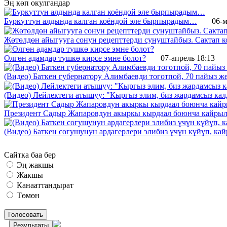
Эң көп окулгандар
Бүркүттүн алдында калган коёндой эле бырпырадым…
06-м
Жөтөлдөн айыгууга сонун рецепттерди сунуштайбыз. Сактап к
Өлгөн адамдар түшкө кирсе эмне болот?
07-апрель 18:13
(Видео) Баткен губернатору Алимбаевди тоготпой, 70 пайыз 
(Видео) Лейлектеги атышуу: "Кыргыз элим, биз жардамсыз калд
Президент Садыр Жапаровдун акыркы кырдаал боюнча кайрыл
(Видео) Баткен согушунун ардагерлери элибиз үчүн күйүп, к
Сайтка баа бер
Эң жакшы
Жакшы
Канааттандырат
Төмөн
Голосовать
Результаты