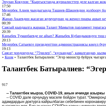
Эрулан Кокулов: “Кыргызстанда журналисттер деле калган жок
17:50
Медербек Алиев чындыгында Ташиев-Шакиевдин долбоору бо
17:46
Жанар Акаевдин жасаган жумушунан да жеңил пиары ашып ке
00:39
Саясый кырдаалга жараша Талант Мамытов парламент төрагас
20:39
Каныбек Туманбаевде не айып? Жаныбек Кубандыковдун тиш 
20:13
Медербек Сатыевге президенттин администрациясы көңүл буруш
19:13
Саясат чордонунда: “75чилер”, “кускандар”, камалгандар, кызма
»
Коом
» Талантбек Батыралиев: “Эгер министр буйрук чыгарг
Талантбек Батыралиев: “Эге
917 ᠌ ᠌ ᠌ ᠌᠌ ᠌ ᠌᠌
-- Талантбек мырза,
COVID
-19, анын ичинде азыркы
--
COVID
дале орчундуу маселе бойдон турат. “Омикрон
адамдардын доктурга кайрылбаган себебинен коронавирус
кыскарган жок. Биз эч качан
COVID
ге каршы күрөштү токто