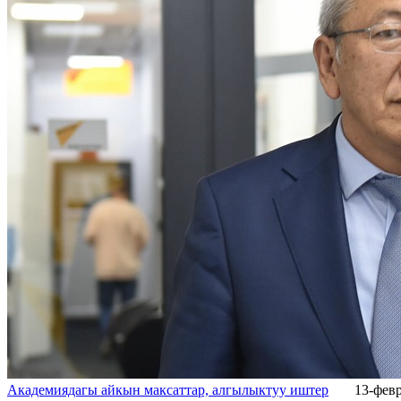
Академиядагы айкын максаттар, алгылыктуу иштер
13-февр