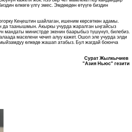
издин өлкөгө үлгү эмес. Эмдөөдөн өтүүгө биздин
 Жогорку Кеңештин шайлаган, ишеним көрсөткөн адамы.
ен да таанышмын. Акыркы учурда жаралган ыңгайсыз
үн мандаты министрде экенин баарыбыз түшүнүп, билебиз.
талаада маселени чечип алуу кажет. Ошол эле учурда элди
з мыйзамдуу өлкөдө жашап атабыз. Бул жагдай боюнча
Сурат Жылкычиев
"Азия Ньюс" гезити