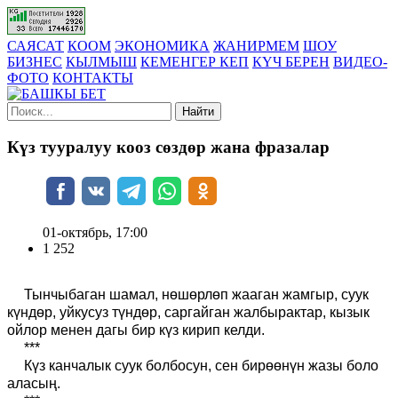
САЯСАТ
КООМ
ЭКОНОМИКА
ЖАНИРМЕМ
ШОУ
БИЗНЕС
КЫЛМЫШ
КЕМЕНГЕР КЕП
КҮЧ БЕРЕН
ВИДЕО-
ФОТО
КОНТАКТЫ
Найти
Күз тууралуу кооз сөздөр жана фразалар
01-октябрь, 17:00
1 252
Тынчыбаган шамал, нөшөрлөп жааган жамгыр, суук
күндөр, уйкусуз түндөр, саргайган жалбырактар, кызык
ойлор менен дагы бир күз кирип келди.
***
Күз канчалык суук болбосун, сен бирөөнүн жазы боло
аласың.