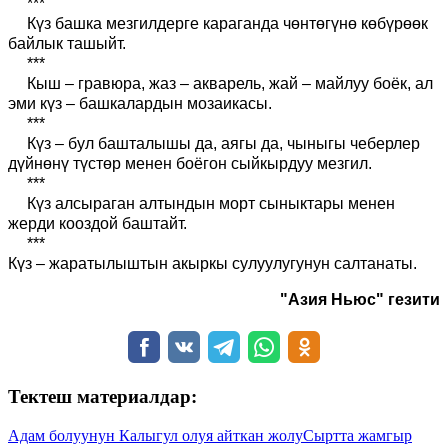
***
Күз башка мезгилдерге караганда чөнтөгүнө көбүрөөк
байлык ташыйт.
***
Кыш – гравюра, жаз – акварель, жай – майлуу боёк, ал
эми күз – башкалардын мозаикасы.
***
Күз – бул башталышы да, аягы да, чыныгы чеберлер
дүйнөнү түстөр менен боёгон сыйкырдуу мезгил.
***
Күз алсыраган алтындын морт сыныктары менен
жерди кооздой баштайт.
***
Күз – жаратылыштын акыркы сулуулугунун салтанаты.
"Азия Ньюс" гезити
Тектеш материалдар:
Адам болуунун Калыгул олуя айткан жолу
Сыртта жамгыр