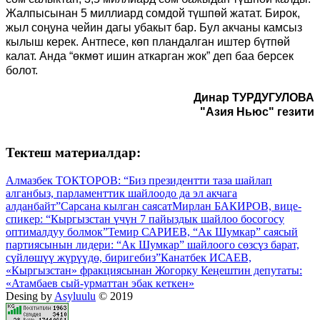
Жалпысынан 5 миллиард сомдой түшпөй жатат. Бирок,
жыл соңуна чейин дагы убакыт бар. Бул акчаны камсыз
кылыш керек. Антпесе, көп пландалган иштер бүтпөй
калат. Анда “өкмөт ишин аткарган жок” деп баа берсек
болот.
Динар ТУРДУГУЛОВА
"Азия Ньюс" гезити
Тектеш материалдар:
Алмазбек ТОКТОРОВ: “Биз президентти таза шайлап
алганбыз, парламенттик шайлоодо да эл акчага
алданбайт”
Сарсана кылган саясат
Мирлан БАКИРОВ, вице-
спикер: “Кыргызстан үчүн 7 пайыздык шайлоо босогосу
оптималдуу болмок”
Темир САРИЕВ, “Ак Шумкар” саясый
партиясынын лидери: “Ак Шумкар” шайлоого сөзсүз барат,
сүйлөшүү жүрүүдө, биригебиз”
Канатбек ИСАЕВ,
«Кыргызстан» фракциясынан Жогорку Кеңештин депутаты:
«Атамбаев сый-урматтан эбак кеткен»
Desing by
Asyluulu
© 2019