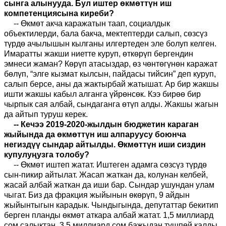
сынга алынууда. Бул иштер өкмөттүн иш
компетенциясына киреби?
-- Өкмөт акча каражатын таап, социалдык
объектилерди, бала бакча, мектептерди салып, сөзсүз
түрдө ачылышын кылганы илгертеден эле болуп келген.
Имаратты жакши ниетте куруп, өткөрүп бергендин
эмнеси жаман? Көрүп атасыздар, өз чөнтөгүнөн каражат
бөлүп, “элге кызмат кылсын, пайдасы тийсин” деп куруп,
салып берсе, аны да жактырбай жатышат. Ар бир жакшы
ишти жакшы кабыл алганга үйрөнсөк. Кээ бирөө бир
чырпык сая албай, сындаганга өтүп алды. Жакшы жагын
да айтып туруш керек.
-- Кечээ 2019-2020-жылдын бюджетин караган
жыйында да өкмөттүн иш алпаруусу боюнча
негиздүү сындар айтылды. Өкмөттүн иши сиздин
купулуңузга толобу?
-- Өкмөт иштеп жатат. Иштеген адамга сөзсүз түрдө
сын-пикир айтылат. Жасап жаткан да, колунан келбей,
жасай албай жаткан да иши бар. Сындар ушундан улам
чыгат. Биз да фракция жыйынын өкөрүп, 9 айдын
жыйынтыгын карадык. Чындыгында, депутаттар бекитип
берген планды өкмөт аткара албай жатат. 1,5 миллиард
сом салыктан, 3,5 миллиард сом бажыдан түшпөй калды.