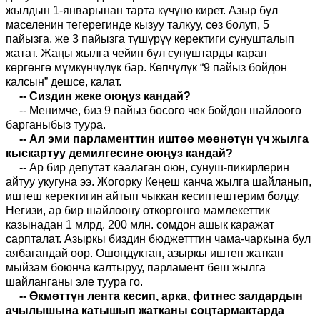
жылдын 1-январынан тарта күчүнө кирет. Азыр бул
маселенин тегерегинде кызуу талкуу, сөз болуп, 5
пайызга, же 3 пайызга түшүрүү керектиги сунушталып
жатат. Жаңы жылга чейин бул сунуштарды карап
көргөнгө мүмкүнчүлүк бар. Көпчүлүк “9 пайыз бойдон
калсын” дешсе, калат.
-- Сиздин жеке оюңуз кандай?
-- Менимче, биз 9 пайыз босого чек бойдон шайлоого
барганыбыз туура.
-- Ал эми парламенттин иштөө мөөнөтүн үч жылга
кыскартуу демилгесине оюңуз кандай?
-- Ар бир депутат каалаган оюн, сунуш-пикирлерин
айтуу укугуна ээ. Жогорку Кеңеш канча жылга шайланып,
иштеш керектигин айтып чыккан кесиптештерим болду.
Негизи, ар бир шайлоону өткөргөнгө мамлекеттик
казынадан 1 млрд. 200 млн. сомдон ашык каражат
сарпталат. Азыркы биздин бюджетттин чама-чаркына бул
аябагандай оор. Ошондуктан, азыркы иштеп жаткан
мыйзам боюнча калтыруу, парламент беш жылга
шайланганы эле туура го.
-- Өкмөттүн лента кесип, арка, фитнес залдардын
ачылышына катышып жатканы соцтармактарда