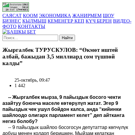
САЯСАТ
КООМ
ЭКОНОМИКА
ЖАНИРМЕМ
ШОУ
БИЗНЕС
КЫЛМЫШ
КЕМЕНГЕР КЕП
КҮЧ БЕРЕН
ВИДЕО-
ФОТО
КОНТАКТЫ
Найти
Жыргалбек ТУРУСКУЛОВ: “Өкмөт иштей
албай, бажыдан 3,5 миллиард сом түшпөй
калды”
25-октябрь, 09:47
1 442
-- Жыргалбек мырза, 9 пайыздык босого чекти
азайтуу боюнча маселе көтөрүлүп жатат. Эгер 9
пайыздык чек ушул бойдон калса, анда “кийинки
шайлоодо олигарх парламент келет” деп айтканга
негиз болобу?
-- 9 пайыздык шайлоо босогосун депутаттар көпчүлүк
добуш менен колдоп беришкен. Мыйзам келаткан