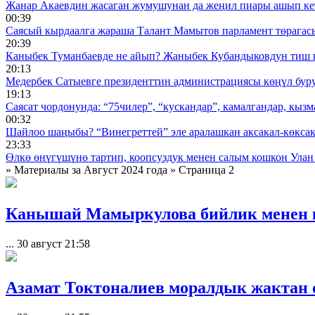
Жанар Акаевдин жасаган жумушунан да жеңил пиары ашып ке
00:39
Саясый кырдаалга жараша Талант Мамытов парламент төрагас
20:39
Каныбек Туманбаевде не айып? Жаныбек Кубандыковдун тиш 
20:13
Медербек Сатыевге президенттин администрациясы көңүл буруш
19:13
Саясат чордонунда: “75чилер”, “кускандар”, камалгандар, кызма
00:32
Шайлоо шаңыбы? “Винегреттей” эле аралашкан аксакал-көксака
23:33
Өлкө өнүгүшүнө тартип, коопсуздук менен салым кошкон Улан
» Материалы за Август 2024 года » Страница 2
Канышай Мамыркулова бийлик менен кү
...
30 август 21:58
Азамат Токтоналиев моралдык жактан ө