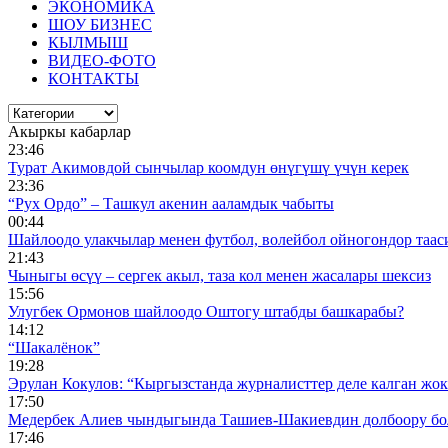
ЭКОНОМИКА
ШОУ БИЗНЕС
КЫЛМЫШ
ВИДЕО-ФОТО
КОНТАКТЫ
Акыркы кабарлар
23:46
Турат Акимовдой сынчылар коомдун өнүгүшү үчүн керек
23:36
“Рух Ордо” – Ташкул акенин ааламдык чабыты
00:44
Шайлоодо улакчылар менен футбол, волейбол ойногондор таас
21:43
Чыныгы өсүү – сергек акыл, таза кол менен жасалары шексиз
15:56
Улугбек Ормонов шайлоодо Оштогу штабды башкарабы?
14:12
“Шакалёнок”
19:28
Эрулан Кокулов: “Кыргызстанда журналисттер деле калган жок
17:50
Медербек Алиев чындыгында Ташиев-Шакиевдин долбоору бо
17:46