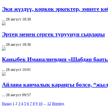
Эки жүздүү, коркок эркектер, эмнеге к
...
28 август 18:30
Эртең менен сергек туруунун сырлары
...
28 август 18:30
Каныбек Иманалиевдин «Шабдан баат
...
28 август 10:01
Айлана канчалык караңгы болсо, “жы
...
28 август 09:57
Назад
1
2
3
4
5
6
7
8
9
10
...
12
Вперед