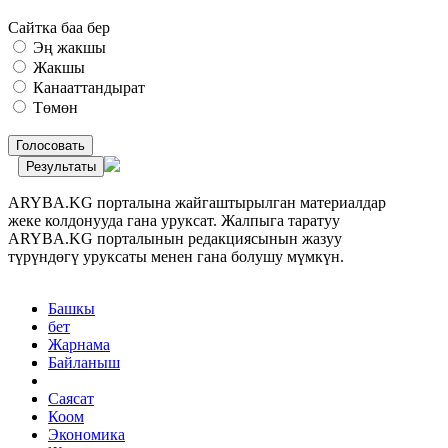
Сайтка баа бер
Эң жакшы
Жакшы
Канааттандырат
Төмөн
Голосовать
Результаты
ARYBA.KG порталына жайгаштырылган материалдар
жеке колдонууда гана уруксат. Жалпыга таратуу
ARYBA.KG порталынын редакциясынын жазуу
түрүндөгү уруксаты менен гана болушу мүмкүн.
Башкы
бет
Жарнама
Байланыш
Саясат
Коом
Экономика