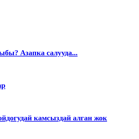
бы? Азапка салууда...
ар
йдогудай камсыздай алган жок