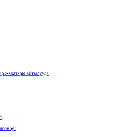
ир жаратары айтылууда
”
лгонбу?