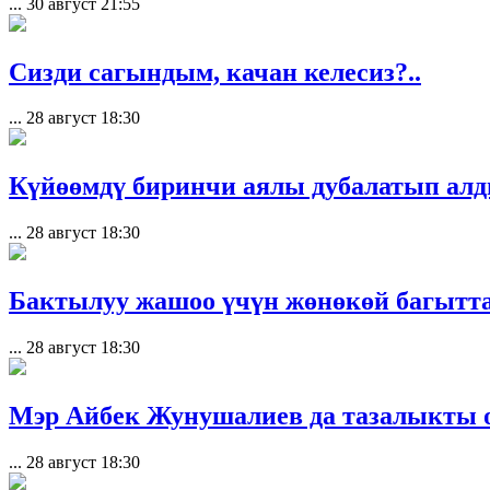
...
30 август 21:55
Сизди сагындым, качан келесиз?..
...
28 август 18:30
Күйөөмдү биринчи аялы дубалатып алды
...
28 август 18:30
Бактылуу жашоо үчүн жөнөкөй багытт
...
28 август 18:30
Мэр Айбек Жунушалиев да тазалыкты о
...
28 август 18:30