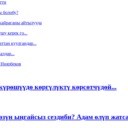
тти
ы болобу?
кайраганы айтылууда
у керек го...
ттан куулгандар...
лдар...
 Ниязбеков
рөшүүдө көргүлүктү көрсөтчүдөй...
зүн ыңгайсыз сездиби? Адам өлүп жатса.