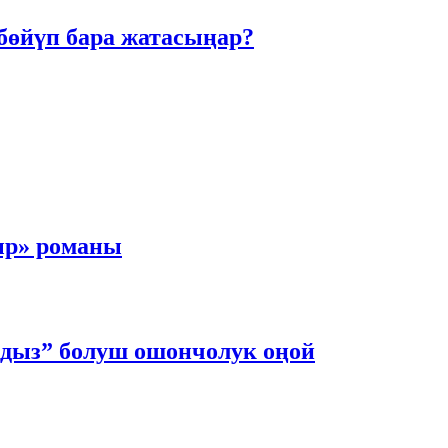
өбөйүп бара жатасыңар?
ыр» романы
лдыз” болуш ошончолук оңой