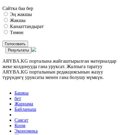
Сайтка баа бер
Эң жакшы
Жакшы
Канааттандырат
Төмөн
Голосовать
Результаты
ARYBA.KG порталына жайгаштырылган материалдар
жеке колдонууда гана уруксат. Жалпыга таратуу
ARYBA.KG порталынын редакциясынын жазуу
түрүндөгү уруксаты менен гана болушу мүмкүн.
Башкы
бет
Жарнама
Байланыш
Саясат
Коом
Экономика