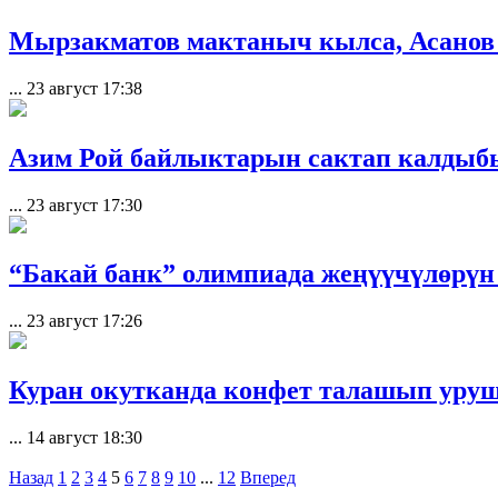
Мырзакматов мактаныч кылса, Асанов
...
23 август 17:38
Азим Рой байлыктарын сактап калдыб
...
23 август 17:30
“Бакай банк” олимпиада жеңүүчүлөрүн
...
23 август 17:26
Куран окутканда конфет талашып уруш
...
14 август 18:30
Назад
1
2
3
4
5
6
7
8
9
10
...
12
Вперед