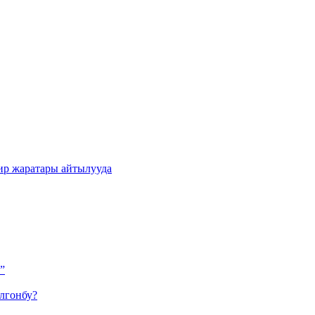
ир жаратары айтылууда
”
лгонбу?