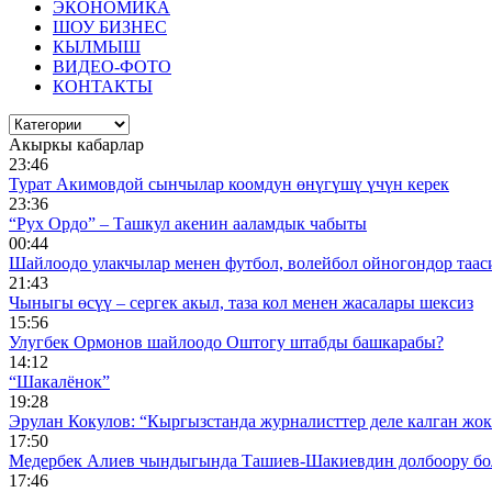
ЭКОНОМИКА
ШОУ БИЗНЕС
КЫЛМЫШ
ВИДЕО-ФОТО
КОНТАКТЫ
Акыркы кабарлар
23:46
Турат Акимовдой сынчылар коомдун өнүгүшү үчүн керек
23:36
“Рух Ордо” – Ташкул акенин ааламдык чабыты
00:44
Шайлоодо улакчылар менен футбол, волейбол ойногондор таас
21:43
Чыныгы өсүү – сергек акыл, таза кол менен жасалары шексиз
15:56
Улугбек Ормонов шайлоодо Оштогу штабды башкарабы?
14:12
“Шакалёнок”
19:28
Эрулан Кокулов: “Кыргызстанда журналисттер деле калган жок
17:50
Медербек Алиев чындыгында Ташиев-Шакиевдин долбоору бо
17:46