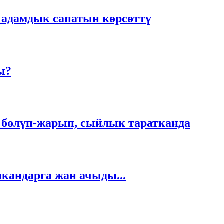
 адамдык сапатын көрсөттү
ы?
 бөлүп-жарып, сыйлык таратканда
кандарга жан ачыды...