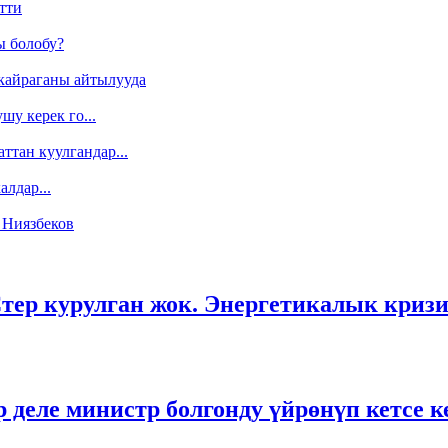
тти
ы болобу?
кайраганы айтылууда
у керек го...
ттан куулгандар...
лдар...
 Ниязбеков
тер курулган жок. Энергетикалык кризи
 деле министр болгонду үйрөнүп кетсе ке