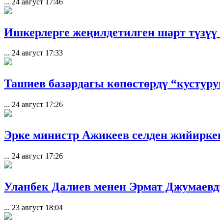
...
24 август 17:46
Ишкерлерге жеңилдетилген шарт түзүү
...
24 август 17:33
Ташиев базардагы көпөстөрдү “кустуру
...
24 август 17:26
Эрке министр Ажикеев селден жийирке
...
24 август 17:26
Уланбек Далиев менен Эрмат Джумаевд
...
23 август 18:04