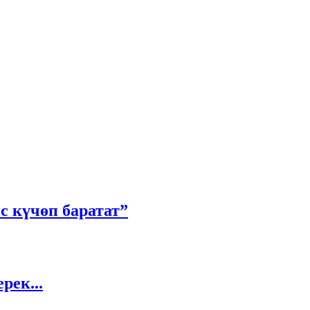
с күчөп баратат”
рек...