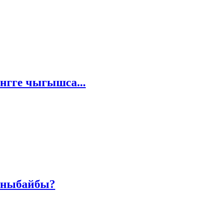
нгге чыгышса...
ааныбайбы?