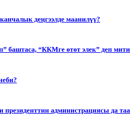
 канчалык деңгээлде маанилүү?
п” баштаса, “ККМге өтөт элек” деп мити
неби?
и президенттин администрациясы да т