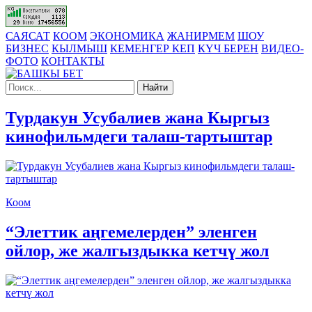
САЯСАТ
КООМ
ЭКОНОМИКА
ЖАНИРМЕМ
ШОУ
БИЗНЕС
КЫЛМЫШ
КЕМЕНГЕР КЕП
КҮЧ БЕРЕН
ВИДЕО-
ФОТО
КОНТАКТЫ
Найти
Турдакун Усубалиев жана Кыргыз
кинофильмдеги талаш-тартыштар
Коом
“Элеттик аңгемелерден” эленген
ойлор, же жалгыздыкка кетчү жол