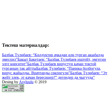
Тектеш материалдар:
Балбак Түлөбаев: “Көлдүктөр ачкадан өлө турган акыбалда
эмеспиз”
Бакыт Бакетаев: “Балбак Түлөбаев иштейт, эмгегин
элге көрсөтөт”
Балбак Түлөбаев вирустун качан токтой
турганын так айтты
Балбак Түлөбаев: “Паника болбогула,
вирус жайылды. Врачтарды сөкпөгүлө”
Балбак Түлөбаев: “Эт
жейт элек, эт качан бересиңер?” дегендер да чыгууда”
Desing by
Asyluulu
© 2019