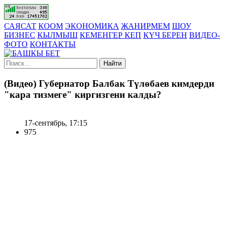
САЯСАТ
КООМ
ЭКОНОМИКА
ЖАНИРМЕМ
ШОУ
БИЗНЕС
КЫЛМЫШ
КЕМЕНГЕР КЕП
КҮЧ БЕРЕН
ВИДЕО-
ФОТО
КОНТАКТЫ
Найти
(Видео) Губернатор Балбак Түлөбаев кимдерди
"кара тизмеге" киргизгени калды?
17-сентябрь, 17:15
975