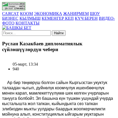
САЯСАТ
КООМ
ЭКОНОМИКА
ЖАНИРМЕМ
ШОУ
БИЗНЕС
КЫЛМЫШ
КЕМЕНГЕР КЕП
КҮЧ БЕРЕН
ВИДЕО-
ФОТО
КОНТАКТЫ
Найти
Руслан Казакбаев дипломатиялык
сүйлөшүүлөрдүн чебери
05-март, 13:34
940
Ар бир төңкөрүш болгон сайын Кыргызстан укуктук
талаадан чыгып, дүйнөлүк коомчулук ишенбөөчүлүк
менен карап, мамлекеттүүлүккө шек келген учурларын
танууга болбойт. Эл башына күн түшкөн ушундай учурда
кысталышта жол тапкан, кыйындыкта сөз тапкан
элибиздин мыкты уулдары баардык жоопкерчиликти
мойнуна алып, конституциялык ыйгарым укуктарын