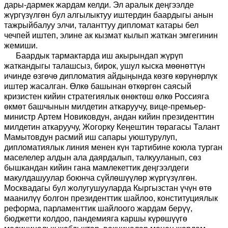
дары-дармек жардам келди. Эл аралык деңгээлде
жүргүзүлгөн бул алгылыктуу иштердин баардыгы анын
тажрыйбалуу элчи, таланттуу дипломат катары бел
чечпей иштеп, элине ак кызмат кылып жаткан эмгегинин
жемиши.
Баардык тармактарда иш акырындап жүрүп
жаткандыгы талашсыз, бирок, ушул кыска мөөнөттүн
ичинде өзгөчө дипломатия айдыңында көзгө көрүнөрлүк
иштер жасалган. Өлкө башынан өткөргөн саясый
кризистен кийин стратегиялык өнөктөш өлкө Россияга
өкмөт башчынын милдетин аткаруучу, вице-премьер-
министр Артем Новиковдун, андан кийин президенттин
милдетин аткаруучу, Жогорку Кеңештин төрагасы Талант
Мамытовдун расмий иш сапары уюштурулуп,
дипломатиялык линия менен күн тартибине коюла турган
маселелер алдын ала даярдалып, талкууланып, сөз
бышкандан кийин гана мамлекеттик деңгээлдеги
макулдашуулар боюнча сүйлөшүүлөр жүргүзүлгөн.
Москвадагы бул жолугушууларда Кыргызстан үчүн өтө
маанилүү болгон президенттик шайлоо, конституциялык
реформа, парламенттик шайлоого жардам берүү,
бюджетти колдоо, пандемияга каршы күрөшүүгө