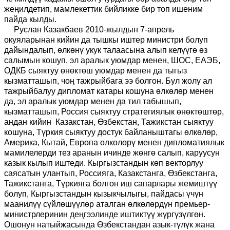
жеңилдетип, мамлекеттик бийликке бир топ ишеним
пайда кылды.
Руслан Казакбаев 2010-жылдын 7-апрель
окуяларынан кийин да тышкы иштер министри болуп
дайындалып, өлкөнү укук талаасына алып келүүгө өз
салымын кошуп, эл аралык уюмдар менен, ШОС, ЕАЭБ,
ОДКБ сыяктуу өнөктөш уюмдар менен да тыгыз
кызматташып, чоң тажрыйбага ээ болгон. Бул жолу ал
тажрыйбалуу дипломат катары кошуна өлкөлөр менен
да, эл аралык уюмдар менен да тил табышып,
кызматташып, Россия сыяктуу стратегиялык өнөктөштөр,
андан кийин Казакстан, Өзбекстан, Тажикстан сыяктуу
кошуна, Түркия сыяктуу достук байланыштагы өлкөлөр,
Америка, Кытай, Европа өлкөлөрү менен дипломатиялык
мамилелерди тез аранын ичинде жөнгө салып, каруусун
казык кылып иштеди. Кыргызстандын көп векторлуу
саясатын улантып, Россияга, Казакстанга, Өзбекстанга,
Тажикстанга, Түркияга болгон иш сапарлары жемиштүү
болуп, Кыргызстандын кызыкчылыгы, пайдасы үчүн
маанилүү сүйлөшүүлөр аталган өлкөлөрдүн премьер-
министрлеринин деңгээлинде иштиктүү жүргүзүлгөн.
Ошонун натыйжасында Өзбекстандан азык-түлүк жана