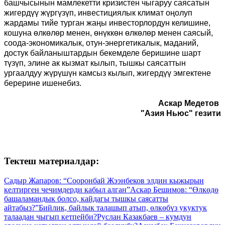
башчысынын мамлекетти кризистен чыгаруу саясатын
жигердүү жүргүзүп, инвестициялык климат оңолуп
жардамы тийе турган жаңы инвесторлордун келишине,
кошуна өлкөлөр менен, өнүккөн өлкөлөр менен саясый,
соода-экономикалык, отун-энергетикалык, маданий,
достук байланыштардын бекемделе беришине шарт
түзүп, элине ак кызмат кылып, тышкы саясаттын
ургаалдуу жүрүшүн камсыз кылып, жигердүү эмгектене
берерине ишенебиз.
Аскар Медетов
"Азия Ньюс" гезити
Тектеш материалдар:
Садыр Жапаров: “Сооронбай Жээнбеков элдин кыжырын
келтирген чечимдерди кабыл алган”
Аскар Бешимов: “Өлкөдө
башаламандык болсо, кайдагы тышкы саясатты
айтабыз?”
Бийлик, байлык талашып атып, өлкөбүз укуктук
талаадан чыгып кетпейби?
Руслан Казакбаев – кумдун