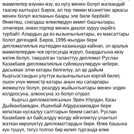
мамилелер өзүнөн-өзү, өз нугу менен болуп жаткандай
таасир калтырат. Бирок, ал тер төккөн мээнеттин аркасы
менен болуп жатканын баары эле биле бербейт.
Өнөктөш, союздаш өлкөлөрдүн өкмөт башчылары,
элчилери, инвесторлор менен диалог куруу оңойго
турбайт. Алардын да өз кызыкчылыктары, өз максаттары
болот дегендей. Бирок, 1996-жылдан бери
дипломатиялык иштердин казанында кайнап, эл аралык
мамилелердин чок ортосунда жүрүп, баардыгына көзү
жетик болуп, такшалган таланттуу дипломат Руслан
Казакбаев дипломатиялык сүйлөшүүлөрдүн чебери,
дасыккан элчи катары белгилүү, ал ар дайым
Кыргызстандын улуттук кызыкчылыгын коргой билет,
ошон үчүн министр катары анын иш сапарлары
жемиштүү болуп, реалдуу жыйынтыктары менен элдин
колдоосуна, алкоосуна ээ болуп отурат.
Кыргыз дипломатиясынын Эрен-Улугдан, Казы
Дыйканбаевден, Ишенбай Абдуразаковдон бери
келаткан нускалуу салттарын бекем сактап, Руслан
Казакбаев ал байсалдуу жолду ийгиликтүү улантып
жаткан көрүнүктүү дипломаттардын бири. Өлкө башына
күн түшүп, тогуз толгоо бир келип турганда өлкө