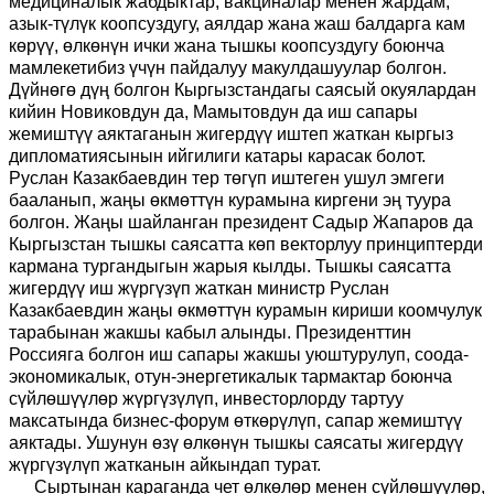
медициналык жабдыктар, вакциналар менен жардам,
азык-түлүк коопсуздугу, аялдар жана жаш балдарга кам
көрүү, өлкөнүн ички жана тышкы коопсуздугу боюнча
мамлекетибиз үчүн пайдалуу макулдашуулар болгон.
Дүйнөгө дүң болгон Кыргызстандагы саясый окуялардан
кийин Новиковдун да, Мамытовдун да иш сапары
жемиштүү аяктаганын жигердүү иштеп жаткан кыргыз
дипломатиясынын ийгилиги катары карасак болот.
Руслан Казакбаевдин тер төгүп иштеген ушул эмгеги
бааланып, жаңы өкмөттүн курамына киргени эң туура
болгон. Жаңы шайланган президент Садыр Жапаров да
Кыргызстан тышкы саясатта көп векторлуу принциптерди
кармана тургандыгын жарыя кылды. Тышкы саясатта
жигердүү иш жүргүзүп жаткан министр Руслан
Казакбаевдин жаңы өкмөттүн курамын кириши коомчулук
тарабынан жакшы кабыл алынды. Президенттин
Россияга болгон иш сапары жакшы уюштурулуп, соода-
экономикалык, отун-энергетикалык тармактар боюнча
сүйлөшүүлөр жүргүзүлүп, инвесторлорду тартуу
максатында бизнес-форум өткөрүлүп, сапар жемиштүү
аяктады. Ушунун өзү өлкөнүн тышкы саясаты жигердүү
жүргүзүлүп жатканын айкындап турат.
Сыртынан караганда чет өлкөлөр менен сүйлөшүүлөр,