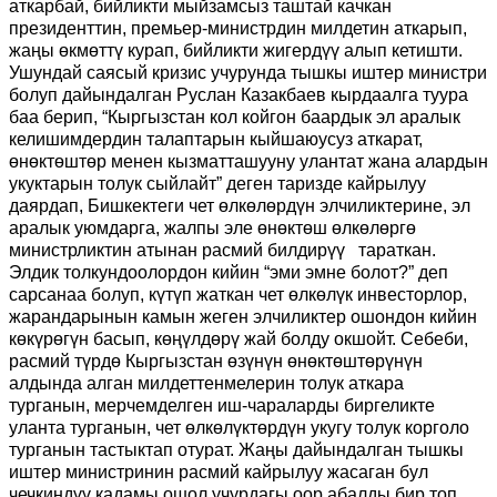
аткарбай, бийликти мыйзамсыз таштай качкан
президенттин, премьер-министрдин милдетин аткарып,
жаңы өкмөттү курап, бийликти жигердүү алып кетишти.
Ушундай саясый кризис учурунда тышкы иштер министри
болуп дайындалган Руслан Казакбаев кырдаалга туура
баа берип, “Кыргызстан кол койгон баардык эл аралык
келишимдердин талаптарын кыйшаюусуз аткарат,
өнөктөштөр менен кызматташууну улантат жана алардын
укуктарын толук сыйлайт” деген таризде кайрылуу
даярдап, Бишкектеги чет өлкөлөрдүн элчиликтерине, эл
аралык уюмдарга, жалпы эле өнөктөш өлкөлөргө
министрликтин атынан расмий билдирүү тараткан.
Элдик толкундоолордон кийин “эми эмне болот?” деп
сарсанаа болуп, күтүп жаткан чет өлкөлүк инвесторлор,
жарандарынын камын жеген элчиликтер ошондон кийин
көкүрөгүн басып, көңүлдөрү жай болду окшойт. Себеби,
расмий түрдө Кыргызстан өзүнүн өнөктөштөрүнүн
алдында алган милдеттенмелерин толук аткара
турганын, мерчемделген иш-чараларды биргеликте
уланта турганын, чет өлкөлүктөрдүн укугу толук корголо
турганын тастыктап отурат. Жаңы дайындалган тышкы
иштер министринин расмий кайрылуу жасаган бул
чечкиндүү кадамы ошол учурдагы оор абалды бир топ