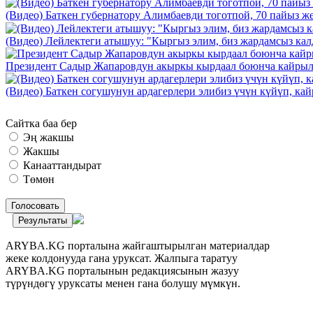
(Видео) Баткен губернатору Алимбаевди тоготпой, 70 пайыз 
(Видео) Лейлектеги атышуу: "Кыргыз элим, биз жардамсыз калд
Президент Садыр Жапаровдун акыркы кырдаал боюнча кайрыл
(Видео) Баткен согушунун ардагерлери элибиз үчүн күйүп, к
Сайтка баа бер
Эң жакшы
Жакшы
Канааттандырат
Төмөн
Голосовать
Результаты
ARYBA.KG порталына жайгаштырылган материалдар
жеке колдонууда гана уруксат. Жалпыга таратуу
ARYBA.KG порталынын редакциясынын жазуу
түрүндөгү уруксаты менен гана болушу мүмкүн.