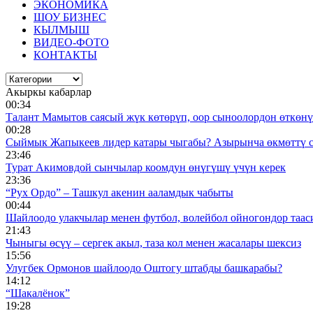
ЭКОНОМИКА
ШОУ БИЗНЕС
КЫЛМЫШ
ВИДЕО-ФОТО
КОНТАКТЫ
Акыркы кабарлар
00:34
Талант Мамытов саясый жүк көтөрүп, оор сыноолордон өткөнү 
00:28
Сыймык Жапыкеев лидер катары чыгабы? Азырынча өкмөттү 
23:46
Турат Акимовдой сынчылар коомдун өнүгүшү үчүн керек
23:36
“Рух Ордо” – Ташкул акенин ааламдык чабыты
00:44
Шайлоодо улакчылар менен футбол, волейбол ойногондор таас
21:43
Чыныгы өсүү – сергек акыл, таза кол менен жасалары шексиз
15:56
Улугбек Ормонов шайлоодо Оштогу штабды башкарабы?
14:12
“Шакалёнок”
19:28