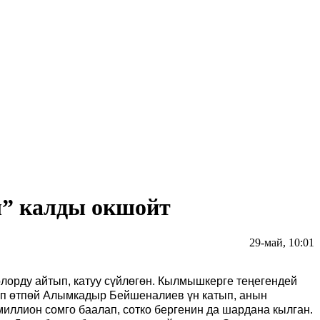
ы” калды окшойт
29-май, 10:01
орду айтып, катуу сүйлөгөн. Кылмышкерге теңегендей
Көп өтпөй Алымкадыр Бейшеналиев үн катып, анын
иллион сомго баалап, сотко бергенин да шардана кылган.