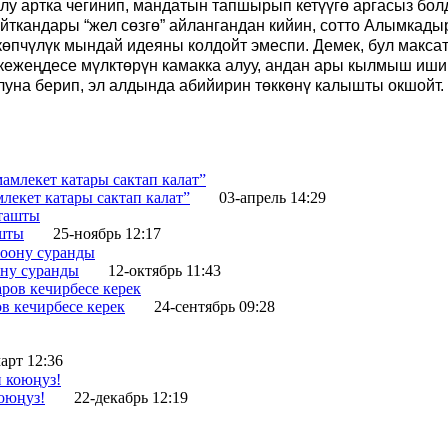
лу артка чегинип, мандатын тапшырып кетүүгө аргасыз бол
йткандары “жел сөзгө” айлангандан кийин, сотто Алымкад
көпчүлүк мындай идеяны колдойт эмеспи. Демек, бул макса
 кежеңдесе мүлктөрүн камакка алуу, андан ары кылмыш иши
уна берип, эл алдында абийирин төккөнү калышты окшойт. Б
лекет катары сактап калат”
03-апрель 14:29
ашты
25-ноябрь 12:17
ону суранды
12-октябрь 11:43
в кечирбесе керек
24-сентябрь 09:28
арт 12:36
оюңуз!
22-декабрь 12:19