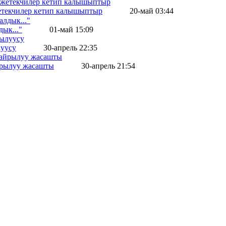
жетекчилер кетип калышыптыр
20-май 03:44
ык..."
01-май 15:09
уусу
30-апрель 22:35
айрылуу жасашты
30-апрель 21:54