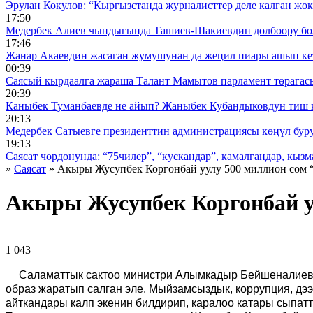
Эрулан Кокулов: “Кыргызстанда журналисттер деле калган жок
17:50
Медербек Алиев чындыгында Ташиев-Шакиевдин долбоору бо
17:46
Жанар Акаевдин жасаган жумушунан да жеңил пиары ашып ке
00:39
Саясый кырдаалга жараша Талант Мамытов парламент төрагас
20:39
Каныбек Туманбаевде не айып? Жаныбек Кубандыковдун тиш 
20:13
Медербек Сатыевге президенттин администрациясы көңүл буруш
19:13
Саясат чордонунда: “75чилер”, “кускандар”, камалгандар, кызма
»
Саясат
» Акыры Жусупбек Коргонбай уулу 500 миллион сом 
Акыры Жусупбек Коргонбай у
1 043 ᠌ ᠌ ᠌ ᠌᠌ ᠌ ᠌᠌
Саламаттык сактоо министри Алымкадыр Бейшеналиевге
образ жаратып салган эле. Мыйзамсыздык, коррупция, д
айткандары калп экенин билдирип, каралоо катары сыпатт