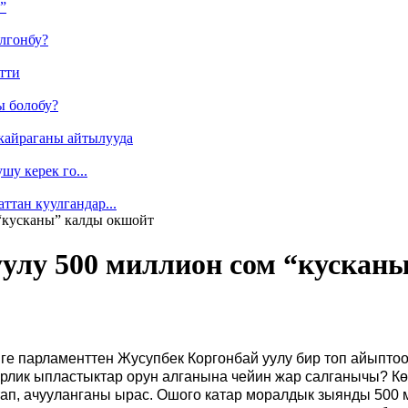
”
лгонбу?
тти
ы болобу?
кайраганы айтылууда
у керек го...
ттан куулгандар...
“кусканы” калды окшойт
улу 500 миллион сом “кускан
 парламенттен Жусупбек Коргонбай уулу бир топ айыптоол
ээрлик ыпластыктар орун алганына чейин жар салганычы? 
ап, ачууланганы ырас. Ошого катар моралдык зыянды 500 м