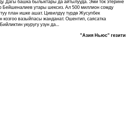
ду. Дагы башка былыктары да айтылууда. Эми ток этерине
ыр Бейшеналиев утары шексиз. Ал 500 миллион сомду
ттуу план ишке ашат. Цивилдүү түрдө Жусупбек
н козгоо вазыйпасы жанданат. Ошентип, саясатка
ийликтин укуругу узун да...
"Азия Ньюс" гезити