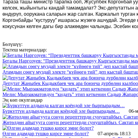
Тараза ташы министр тарапка ооп, Жусупбек Коргонбай уу
келсек, жыйынтыгы кандай тамамдалат? Экс-депутаттын а
өндүрүп, оорукана саларын жар салган. Каржалып турган 
Коргонбайды “кустуруу” ишарасы жүзөгө ашчудай. Эгерде
кокусунан келген дагы бир алакөөдөн чалынды. Эсебин кол
Бөлүшүү:
Тектеш материалдар:
Бегалы Наргозуев: “Президенттик башкаруу Кыргызстанды мам
Атамдын сөөгү муздай электе “күйөөгө тий” деп кыстай башт
Депутат Жаныбек Кыдыкбаев чек ара боюнча дүрбөлөң кылбо
Мелис Мырзакматовдун “кидать” этип кеткенин Садыр Жапаро
Эң көп окулгандар
Бүркүттүн алдында калган коёндой эле бырпырадым…
06-м
Жөтөлдөн айыгууга сонун рецепттерди сунуштайбыз. Сактап к
Өлгөн адамдар түшкө кирсе эмне болот?
07-апрель 18:13