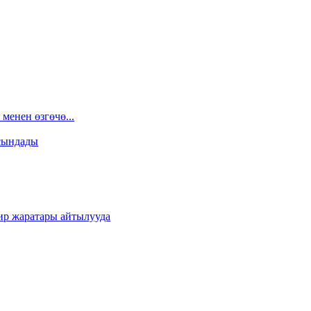
менен өзгөчө...
сындады
ир жаратары айтылууда