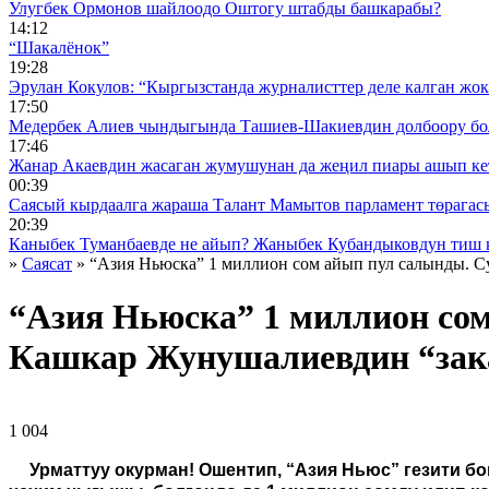
Улугбек Ормонов шайлоодо Оштогу штабды башкарабы?
14:12
“Шакалёнок”
19:28
Эрулан Кокулов: “Кыргызстанда журналисттер деле калган жок
17:50
Медербек Алиев чындыгында Ташиев-Шакиевдин долбоору бо
17:46
Жанар Акаевдин жасаган жумушунан да жеңил пиары ашып ке
00:39
Саясый кырдаалга жараша Талант Мамытов парламент төрагас
20:39
Каныбек Туманбаевде не айып? Жаныбек Кубандыковдун тиш 
»
Саясат
» “Азия Ньюска” 1 миллион сом айып пул салынды. 
“Азия Ньюска” 1 миллион со
Кашкар Жунушалиевдин “зак
1 004 ᠌ ᠌ ᠌ ᠌᠌ ᠌ ᠌᠌
Урматтуу окурман! Ошентип, “Азия Ньюс” гезити бо