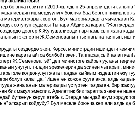
оюу акыйкатсыз!
тер боюнча гезиттин 2019-жылдын 25-апрелиндеги санына 
нушалиевдин ишмердүүлүгү боюнча баа берген пикирлер ж
да материал жарык көргөн. Бул материалдарга чычалаган 
дук сотунун судьясы Тынара Абдиева карап, “Жөн жерден бу
 сөздөрдө доогер К.Жунушалиевдин ар-намысын жана кадыр
зматынын эксперти Ж.Семенованын тыянагына таянып, ишти 
удагы сөздөрдө экен. Көрсө, министрдин ишиндеги кемчили
 ишине карата айтса болбойт экен. Таппасаң сыйпалап кал! 
сперт Ж.Семенова “эй” деп министрге кайрылуу, аны теңине
канын унутуп, тилдин эрежелерин да эсинен чыгарып, мини
катары эле колдонулуп жатат, андан кыйкым издештин өзү ту
ри болуп калат да. “Ишенген кожоң сууга акса, алды-алдын
тууда жана анын материалды үстүртөн талдаган, бир жакту
н биз макул эмеспиз. Адилеттик биз тарапта экенине ишене
ай бүткөнүн көрүп атабыз. Эгерде мындай өкүм зордук токто
ын” аткарып койдубу? Бул маселе боюнча кеп али алдыда бо