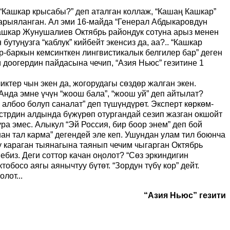
“Кашкар крысабы?” деп аталган коллаж, “Кашаң Кашкар”
арыяланган. Ал эми 16-майда “Генерал Абдыкаровдун
Кашкар Жунушалиев Октябрь райондук сотуна арыз менен
туңузга “каблук” кийбейт экенсиз да, аа?.. “Кашкар
-баркын кемсинткен лингвистикалык белгилер бар” деген
доогердин пайдасына чечип, “Азия Ньюс” гезитине 1
ктер чын экен да, жогорудагы сөздөр жалган экен.
Анда эмне үчүн “жоош бала”, “жоош уй” деп айтылат?
 албоо болуп саналат” деп түшүндүрөт. Эксперт көркөм-
стрдин алдында бүжүрөп отургандай сезип жазган окшойт
ура эмес. Алыкул “Эй Россия, бир боор энем” деп бой
ан тал карма” дегендей эле кеп. Ушундан улам тил боюнча
у караган тыянагына таянып чечим чыгарган Октябрь
биз. Деги соттор качан оңолот? “Сөз эркиндигин
босо аягы аянычтуу бүтөт. “Зордун түбү кор” дейт.
лот...
“Азия Ньюс” гезити