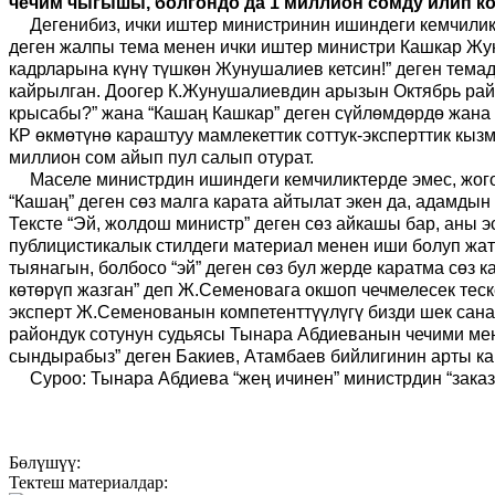
чечим чыгышы, болгондо да 1 миллион сомду илип к
Дегенибиз, ички иштер министринин ишиндеги кемчилик
деген жалпы тема менен ички иштер министри Кашкар Жу
кадрларына күнү түшкөн Жунушалиев кетсин!” деген тема
кайрылган. Доогер К.Жунушалиевдин арызын Октябрь район
крысабы?” жана “Кашаң Кашкар” деген сүйлөмдөрдө жана
КР өкмөтүнө караштуу мамлекеттик соттук-эксперттик кы
миллион сом айып пул салып отурат.
Маселе министрдин ишиндеги кемчиликтерде эмес, жогор
“Кашаң” деген сөз малга карата айтылат экен да, адамдын
Тексте “Эй, жолдош министр” деген сөз айкашы бар, аны э
публицистикалык стилдеги материал менен иши болуп жат
тыянагын, болбосо “эй” деген сөз бул жерде каратма сөз 
көтөрүп жазган” деп Ж.Семеновага окшоп чечмелесек теске
эксперт Ж.Семенованын компетенттүүлүгү бизди шек сана
райондук сотунун судьясы Тынара Абдиеванын чечими мене
сындырабыз” деген Бакиев, Атамбаев бийлигинин арты канд
Суроо: Тынара Абдиева “жең ичинен” министрдин “заказ
Бөлүшүү:
Тектеш материалдар: