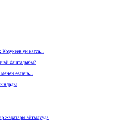
Козукеев үн катса...
алчай баштадыбы?
менен өзгөчө...
сындады
ир жаратары айтылууда