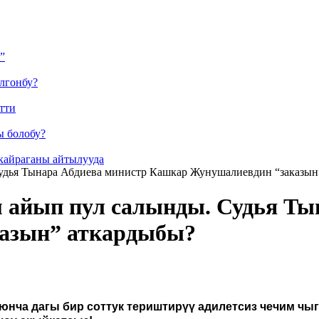
”
лгонбу?
тти
ы болобу?
кайраганы айтылууда
Судья Тынара Абдиева министр Кашкар Жунушалиевдин “заказын
м айып пул салынды. Судья Ты
азын” аткардыбы?
юнча дагы бир соттук териштирүү адилетсиз чечим чыг