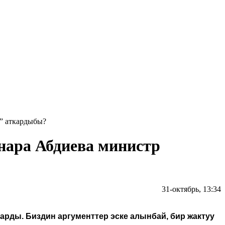
” аткардыбы?
нара Абдиева министр
31-октябрь, 13:34
арды. Биздин аргументтер эске алынбай, бир жактуу