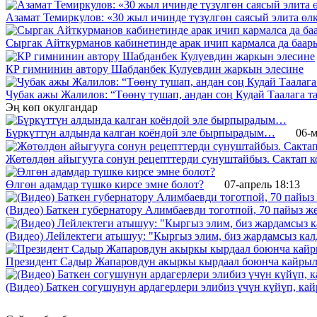
Азамат Темиркулов: «30 жыл ичинде түзүлгөн саясый элита өл
Сыргак Айткурманов кабинетинде арак ичип кармалса да баар
КР гимнинин автору Шабданбек Кулуевдин жаркын элесине
Чубак ажы Жалилов: “Төөнү тушап, андан соң Кудай Таалага 
Эң көп окулгандар
Бүркүттүн алдында калган коёндой эле бырпырадым…
06-м
Жөтөлдөн айыгууга сонун рецепттерди сунуштайбыз. Сактап к
Өлгөн адамдар түшкө кирсе эмне болот?
07-апрель 18:13
(Видео) Баткен губернатору Алимбаевди тоготпой, 70 пайыз 
(Видео) Лейлектеги атышуу: "Кыргыз элим, биз жардамсыз калд
Президент Садыр Жапаровдун акыркы кырдаал боюнча кайрыл
(Видео) Баткен согушунун ардагерлери элибиз үчүн күйүп, к