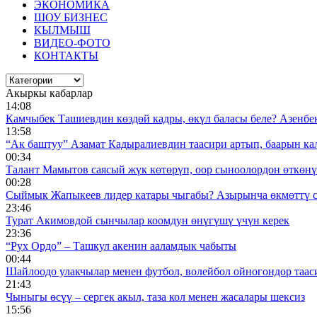
ЭКОНОМИКА
ШОУ БИЗНЕС
КЫЛМЫШ
ВИДЕО-ФОТО
КОНТАКТЫ
Акыркы кабарлар
14:08
Камчыбек Ташиевдин көздөй кадры, өкүл баласы беле? Азенбек 
13:58
“Ак баштуу” Азамат Кадыралиевдин таасири артып, баарын к
00:34
Талант Мамытов саясый жүк көтөрүп, оор сыноолордон өткөнү 
00:28
Сыймык Жапыкеев лидер катары чыгабы? Азырынча өкмөттү 
23:46
Турат Акимовдой сынчылар коомдун өнүгүшү үчүн керек
23:36
“Рух Ордо” – Ташкул акенин ааламдык чабыты
00:44
Шайлоодо улакчылар менен футбол, волейбол ойногондор таас
21:43
Чыныгы өсүү – сергек акыл, таза кол менен жасалары шексиз
15:56