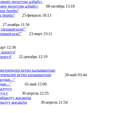
көнү өнүктүрө албайт»
08-октябрь 13:18
ы бирби?
25-февраль 18:13
27-ноябрь 11:56
тапшыргыла!”
23-март 23:11
арт 12:36
оюңуз!
22-декабрь 12:19
жетекчилер кетип калышыптыр
20-май 03:44
ык..."
01-май 15:09
уусу
30-апрель 22:35
айрылуу жасашты
30-апрель 21:54