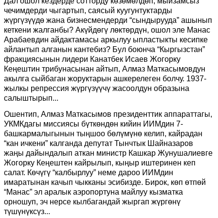
Дал ошол кездерде сотторду көзөмөлдөп, мыйзамсыз
чечимдерди чыгартып, саясый куугунтуктарды
жүргүзүүдө жана бизнесмендерди “сындырууда” ашынып
кеткени жалганбы? Акүйдөгү лөктөрдүн, ошол эле Манас
Арабаевдин айдактамасы аркылуу ыпластыкты кесипке
айлантып алганын кантебиз? Бул боюнча “Кыргызстан”
фракциясынын лидери Канатбек Исаев Жогорку
Кеңештин трибунасынан айтып, Алмаз Маткасымовдун
акылга сыйбаган жоруктарын ашкерелеген болчу. 1937-
жылкы репрессия жүргүзүүчү жасоолдун образына
салыштырып...
Ошентип, Алмаз Маткасымов президенттик аппараттагы,
УКМКдагы миссиясы бүткөндөн кийин ИИМдин 7-
башкармалыгынын тыңшоо бөлүмүнө келип, кайрадан
“кан ичкени” калганда депутат Тынчтык Шайназаров
жаңы дайындалып аткан министр Кашкар Жунушалиевге
Жогорку Кеңештен кайрылып, кыңыр иштеринен кеп
салат. Көчүгү “калбырлуу” неме дароо ИИМдин
имаратынан качып чыкканы эсибизде. Бирок, көп өтпөй
“Манас” эл аралык аэропортуна майлуу кызматка
орношуп, эч нерсе кылбагандай жыргап жүргөнү
түшүнүксүз...