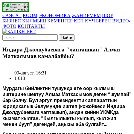
САЯСАТ
КООМ
ЭКОНОМИКА
ЖАНИРМЕМ
ШОУ
БИЗНЕС
КЫЛМЫШ
КЕМЕНГЕР КЕП
КҮЧ БЕРЕН
ВИДЕО-
ФОТО
КОНТАКТЫ
Найти
Индира Джолдубаевага "чапташкан" Алмаз
Маткасымов камалбайбы?
09-август, 16:31
1 613
Мурдагы бийликтин тушунда өтө оор кылмыш
иштерине шектүү Алмаз Маткасымов деген “шумпай”
бар болчу. Бул эргул президенттик аппараттын
юридикалык бөлүмүндө иштеп (кожойкеси Индира
Джолдубаевага чапташып), андан кийин УКМКда
кызмат кылган. “Кылгылыкты кылып, кыл жип
менен бууп” дегендей, аңызы аба булгайт...