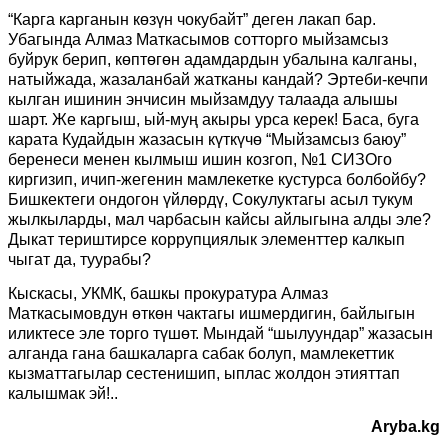
“Карга карганын көзүн чокубайт” деген лакап бар.
Убагында Алмаз Маткасымов сотторго мыйзамсыз
буйрук берип, көптөгөн адамдардын убалына калганы,
натыйжада, жазаланбай жатканы кандай? Эртеби-кечпи
кылган ишинин энчисин мыйзамдуу талаада алышы
шарт. Же каргыш, ый-муң акыры урса керек! Баса, буга
карата Кудайдын жазасын күткүчө “Мыйзамсыз баюу”
беренеси менен кылмыш ишин козгоп, №1 СИЗОго
киргизип, ичип-жегенин мамлекетке кустурса болбойбу?
Бишкектеги ондогон үйлөрдү, Сокулуктагы асыл тукум
жылкыларды, мал чарбасын кайсы айлыгына алды эле?
Дыкат териштирсе коррупциялык элементтер калкып
чыгат да, туурабы?
Кыскасы, УКМК, башкы прокуратура Алмаз
Маткасымовдун өткөн чактагы ишмердигин, байлыгын
иликтесе эле торго түшөт. Мындай “шылуундар” жазасын
алганда гана башкаларга сабак болуп, мамлекеттик
кызматтагылар сестенишип, ыплас жолдон этияттап
калышмак эй!..
Aryba.kg