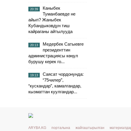
Каныбек
20:39
Туманбаевде не
айып? Жаныбек
Кубандыковдун тиш
кайраганы айтылууда
Медербек Сатыевге
20:13
президенттин
администрациясы көңүл
бурушу керек го...
Саясат чордонунда:
19:13
“75чилер”,
“кускандар”, камалгандар,
кызматтан куулгандар...
ARYBA.KG порталына жайгаштырылган материалд