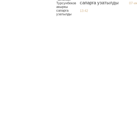
сапарга узатылды
07-и
13:42