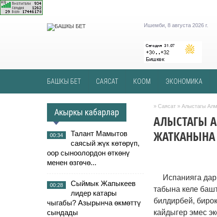
Ишемби, 8 августа 2026 г.
БАШКЫ БЕТ
САЯСАТ
КООМ
ЭКОНОМИКА
»
Саясат
» Алыстагы Алма
Акыркы кабарлар
АЛЫСТАГЫ А
ЖАТКАНЫНА 
Талант Мамытов
00:34
саясый жүк көтөрүп,
оор сыноолордон өткөнү
менен өзгөчө...
Испанияга дар
Сыймык Жапыкеев
00:28
табына келе баш
лидер катары
билдирбей, бирок
чыгабы? Азырынча өкмөттү
сындады
кайдыгер эмес э