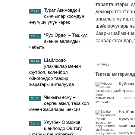
тарапташтары, дэ
Турат Акимовдой
демократтар” па
23:46
сынчылар коомдун
алгылыктуу иште
өнүгүшү үчүн керек
шайлоочуларынын
баары шайма-шай
“Рух Ордо” – Ташкул
23:36
санааркагандар, 
акенин ааламдык
чабыты
Шайлоодо
00:44
Бөлүшүү:
улакчылар менен
футбол, волейбол
Тектеш материалд
ойногондор таасир
Күйөөм
жаратары айтылууда
бери а
Чыныгы өсүү –
02-март 11
21:43
сергек акыл, таза кол
менен жасалары шексиз
Балбак
жумушт
Улугбек Ормонов
15:56
мыйзамс
шайлоодо Оштогу
койгула
штабды башкарабы?