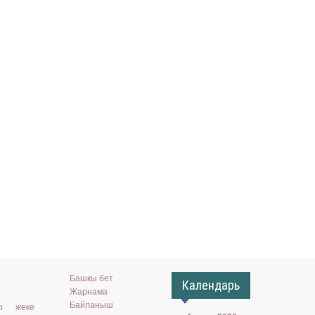
Башкы бет
Календарь
Жарнама
Байланыш
ар жеке