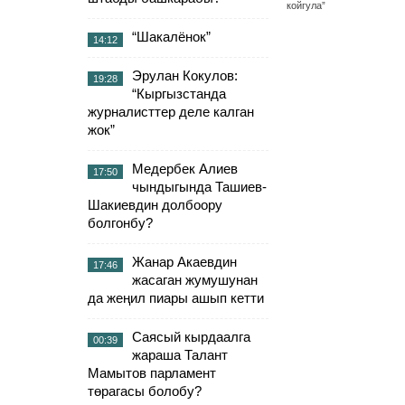
“Шакалёнок”
14:12
Эрулан Кокулов:
19:28
“Кыргызстанда
журналисттер деле калган
жок”
Медербек Алиев
17:50
чындыгында Ташиев-
Шакиевдин долбоору
болгонбу?
Жанар Акаевдин
17:46
жасаган жумушунан
да жеңил пиары ашып кетти
Саясый кырдаалга
00:39
жараша Талант
Мамытов парламент
төрагасы болобу?