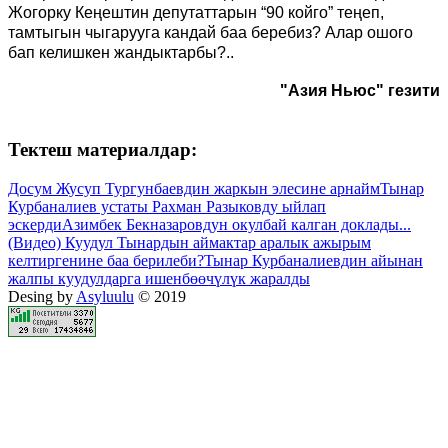
Жогорку Кеңештин депутаттарын “90 койго” теңеп,
тамтыгын чыгарууга кандай баа беребиз? Алар ошого
бап келишкен жандыктарбы?..
"Азия Ньюс" гезити
Тектеш материалдар:
Досум Жусуп Тургунбаевдин жаркын элесине арнайм
Тынар
Курбаналиев устаты Рахман Разыковду ыйлап
эскерди
Азимбек Бекназаровдун окулбай калган доклады...
(Видео) Куудул Тынардын аймактар аралык ажырым
келтиргенине баа берилеби?
Тынар Курбаналиевдин айынан
жалпы куудулдарга ишенбөөчүлүк жаралды
Desing by
Asyluulu
© 2019