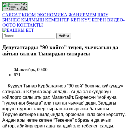
САЯСАТ
КООМ
ЭКОНОМИКА
ЖАНИРМЕМ
ШОУ
БИЗНЕС
КЫЛМЫШ
КЕМЕНГЕР КЕП
КҮЧ БЕРЕН
ВИДЕО-
ФОТО
КОНТАКТЫ
Найти
Депутаттарды “90 койго” теңеп, чычкагын да
айтып салган Тынардын сатирасы
04-октябрь, 09:00
671
Куудул Тынар Курбаналиев “90 кой” боюнча куйкумдуу
сатирасын Ютубга жарыялады. Анда эл өкүлдөрүн
койлорго салыштырат. Мазактайт. Бирөөсүн “мойнуна
“туалетная бумага” илип алган чычкак” деди. Залдагы
көрүп отурган элдер кыраан-каткырыкка батышты.
Төрүнө жеткире шылдыңдап, ороюнан чала оюн көрсөттү.
Андан ары четке кеткен “Текенин” образын да ачып,
айтор, абийирлерин ашаткандай эле тебелеп салды.