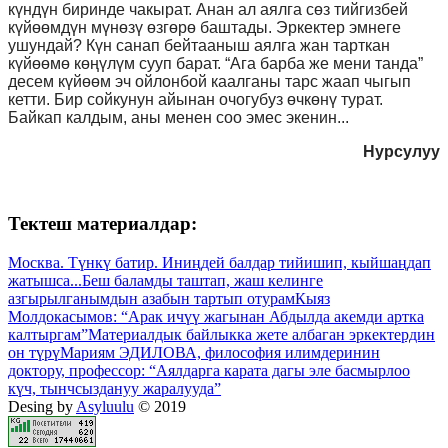
күндүн биринде чакырат. Анан ал аялга сөз тийгизбей
күйөөмдүн мүнөзү өзгөрө баштады. Эркектер эмнеге
ушундай? Күн санап бейтааныш аялга жан тарткан
күйөөмө көңүлүм сууп барат. “Ага барба же мени танда”
десем күйөөм эч ойлонбой каалганы тарс жаап чыгып
кетти. Бир сойкунун айынан очогубуз өчкөнү турат.
Байкап калдым, аны менен соо эмес экенин...
Нурсулуу
Тектеш материалдар:
Москва. Түнкү батир. Иниңдей балдар тийишип, кыйшаңдап
жатышса...
Беш баламды таштап, жаш келинге
азгырылганымдын азабын тартып отурам
Кыяз
Молдокасымов: “Арак ичүү жагынан Абдылда акемди артка
калтыргам”
Материалдык байлыкка жете албаган эркектердин
он түрү
Мариям ЭДИЛОВА, философия илимдеринин
доктору, профессор: “Аялдарга карата дагы эле басмырлоо
күч, тынчсыздануу жаралууда”
Desing by
Asyluulu
© 2019