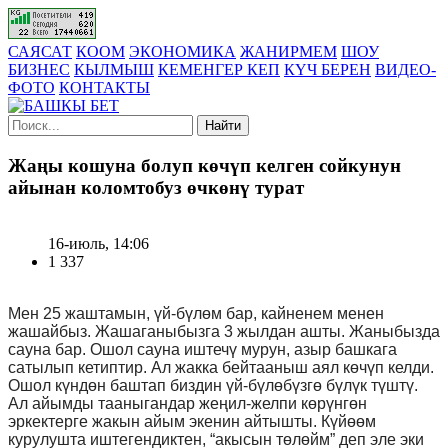
САЯСАТ
КООМ
ЭКОНОМИКА
ЖАНИРМЕМ
ШОУ
БИЗНЕС
КЫЛМЫШ
КЕМЕНГЕР КЕП
КҮЧ БЕРЕН
ВИДЕО-
ФОТО
КОНТАКТЫ
Найти
Жаңы кошуна болуп көчүп келген сойкунун
айынан коломтобуз өчкөнү турат
16-июль, 14:06
1 337
Мен 25 жаштамын,
үй-бүлө
м бар, кайненем менен
жашайбыз. Жашаганыбызга 3 жылдан ашты. Жаныбызда
сауна бар. Ошол сауна иштеч
ү
мурун
,
азыр башкага
сатылып кетиптир.
Ал жакка бейтааныш аял көчүп келди.
Ошол күндөн баштап биздин үй-бүлөбүзгө бүлүк түштү.
Ал айымды тааныгандар жеңил-желпи көрүнгөн
эркектерге жакын айым экенин айтышты. Күйөөм
курулушта иштегендиктен, “акысын төлөйм” деп эле эки