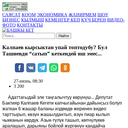
САЯСАТ
КООМ
ЭКОНОМИКА
ЖАНИРМЕМ
ШОУ
БИЗНЕС
КЫЛМЫШ
КЕМЕНГЕР КЕП
КҮЧ БЕРЕН
ВИДЕО-
ФОТО
КОНТАКТЫ
Найти
Калпаев кырсыктан упай топтодубу? Бул
Ташиевди “сатып” кеткендей иш эмес...
27-июнь, 08:30
3 200
Адаттагыдай эле таңгалычтуу көрүнүш... Депутат
Бактияр Калпаев Кегети капчыгайынан дайынсыз болуп
жаткан 6 жашар баланы издөөдө жеринен видео
тарттырып, көзүн жашылдантып, өзүн пиар кылып
чыкканын көрдүк. Азык-түлүк ташып, көпчүлүккө
аралашып, дарыяны бойлой жүргөнүн кандайча