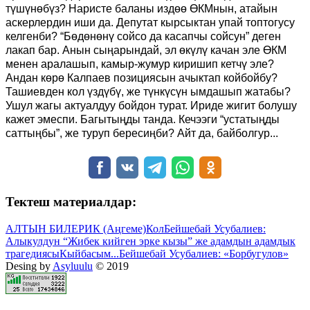
түшүнөбүз? Наристе баланы издөө ӨКМнын, атайын
аскерлердин иши да. Депутат кырсыктан упай топтогусу
келгенби? “Бөдөнөнү сойсо да касапчы сойсун” деген
лакап бар. Анын сыңарындай, эл өкүлү качан эле ӨКМ
менен аралашып, камыр-жумур киришип кетчү эле?
Андан көрө Калпаев позициясын ачыктап койбойбу?
Ташиевден кол үздүбү, же түнкүсүн ымдашып жатабы?
Ушул жагы актуалдуу бойдон турат. Ириде жигит болушу
кажет эмеспи. Багытыңды танда. Кечээги “устатыңды
саттыңбы”, же туруп бересиңби? Айт да, байболгур...
Тектеш материалдар:
АЛТЫН БИЛЕРИК (Аңгеме)
Кол
Бейшебай Усубалиев:
Алыкулдун “Жибек кийген эрке кызы” же адамдын адамдык
трагедиясы
Кыйбасым...
Бейшебай Усубалиев: «Борбугулов»
Desing by
Asyluulu
© 2019