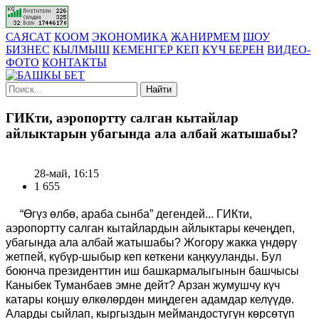
САЯСАТ
КООМ
ЭКОНОМИКА
ЖАНИРМЕМ
ШОУ
БИЗНЕС
КЫЛМЫШ
КЕМЕНГЕР КЕП
КҮЧ БЕРЕН
ВИДЕО-
ФОТО
КОНТАКТЫ
Найти
ГИКти, аэропортту салган кытайлар
айлыктарын убагында ала албай жатышабы?
28-май, 16:15
1 655
“Өгүз өлбө, араба сынба” дегендей... ГИКти,
аэропортту салган кытайлардын айлыктары кечеңдеп,
убагында ала албай жатышабы? Жогору жакка үндөрү
жетпей, күбүр-шыбыр кеп кеткени каңкууланды. Бул
боюнча президенттин иш башкармалыгынын башчысы
Каныбек Туманбаев эмне дейт? Арзан жумушчу күч
катары коңшу өлкөлөрдөн миңдеген адамдар келүүдө.
Аларды сыйлап, кыргыздын меймандостугун көрсөтүп