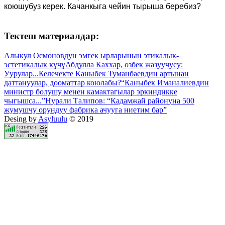
коюшубуз керек. Качанкыга чейин тырыша беребиз?
Тектеш материалдар:
Алыкул Осмоновдун эмгек ырларынын этикалык-
эстетикалык күчү
Абдулла Каххар, өзбек жазуучусу:
Уурулар...
Келечекте Каныбек Туманбаевдин артынан
даттануулар, дооматтар коюлабы?
“Каныбек Иманалиевдин
министр болушу менен камактагылар эркиндикке
чыгышса...”
Нурали Талипов: “Кадамжай районуна 500
жумушчу орундуу фабрика ачууга ниетим бар”
Desing by
Asyluulu
© 2019