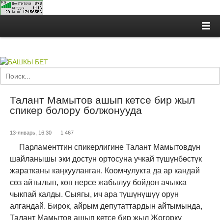
Талант Мамытов ашып кетсе бир жыл
спикер болору болжонууда
13-январь, 16:30
1 467
Парламенттин спикерлигине Талант Мамытовдун
шайланышы эки достун ортосуна учкай түшүнбөстүк
жаратканы каңкууланган. Коомчулукта да ар кандай
сөз айтылып, көп нерсе жабылуу бойдон ачыкка
чыкпай калды. Сыягы, ич ара түшүнүшүү орун
алгандай. Бирок, айрым депутаттардын айтымында,
Талант Мамытов ашып кетсе бир жыл Жогорку