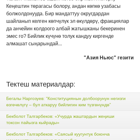
Кеңештин төрагасы болору, андан көпкө узабасы
болжолдонууда. Бир мандаттуу округдардан
шайланып келген көпчүлүк эл өкүлдөрү, фракциялар
да анчейин колдоого албай жатышканы бекеринен
эмес го? Бийлик күчүнө толук кандуу киргенде
алмашат сыңарындай...
"Азия Ньюс" гезити
Тектеш материалдар:
Бегалы Наргозуев: “Конституциянын долбоорунун негизги
өзгөчөлүгү – бул аткаруу бийлигин ким түзгөнүндө”
Бекболот Талгарбеков: «Учурда жаштардын жеңиши
токсон пайызга кыйрады»
Бекболот Талгарбеков: «Саясый куугунтук боюнча