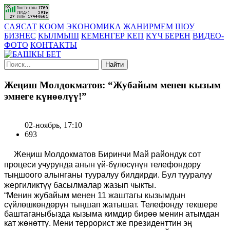
САЯСАТ
КООМ
ЭКОНОМИКА
ЖАНИРМЕМ
ШОУ
БИЗНЕС
КЫЛМЫШ
КЕМЕНГЕР КЕП
КҮЧ БЕРЕН
ВИДЕО-
ФОТО
КОНТАКТЫ
Найти
Жеңиш Молдокматов: “Жубайым менен кызым
эмнеге күнөөлүү!”
02-ноябрь, 17:10
693
Жеңиш Молдокматов Биринчи Май райондук сот
процеси учурунда анын үй-бүлөсүнүн телефондору
тыңшоого алынганы тууралуу билдирди. Бул тууралуу
жергиликтүү басылмалар жазып чыкты.
“Менин жубайым менен 11 жаштагы кызымдын
сүйлөшкөндөрүн тыңшап жатышат. Телефонду текшере
баштаганыбызда кызыма кимдир бирөө менин атымдан
кат жөнөттү. Мени террорист же президенттин эң