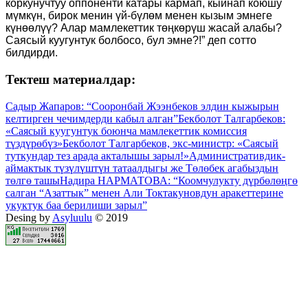
коркунучтуу оппоненти катары кармап, кыйнап коюшу
мүмкүн, бирок менин үй-бүлөм менен кызым эмнеге
күнөөлүү? Алар мамлекеттик төңкөрүш жасай алабы?
Саясый куугунтук болбосо, бул эмне?!” деп сотто
билдирди.
Тектеш материалдар:
Садыр Жапаров: “Сооронбай Жээнбеков элдин кыжырын
келтирген чечимдерди кабыл алган”
Бекболот Талгарбеков:
«Саясый куугунтук боюнча мамлекеттик комиссия
түздүрөбүз»
Бекболот Талгарбеков, экс-министр: «Саясый
туткундар тез арада акталышы зарыл!»
Административдик-
аймактык түзүлүштүн татаалдыгы же Төлөбек агабыздын
төлгө ташы
Надира НАРМАТОВА: “Коомчулукту дүрбөлөңгө
салган “Азаттык” менен Али Токтакуновдун аракеттерине
укуктук баа берилиши зарыл”
Desing by
Asyluulu
© 2019