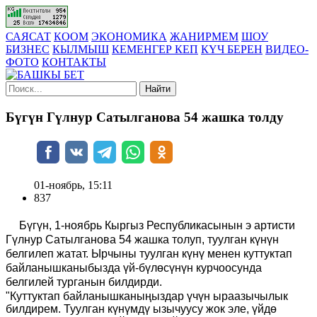
САЯСАТ
КООМ
ЭКОНОМИКА
ЖАНИРМЕМ
ШОУ
БИЗНЕС
КЫЛМЫШ
КЕМЕНГЕР КЕП
КҮЧ БЕРЕН
ВИДЕО-
ФОТО
КОНТАКТЫ
Найти
Бүгүн Гүлнур Сатылганова 54 жашка толду
01-ноябрь, 15:11
837
Бүгүн, 1-ноябрь Кыргыз Республикасынын э артисти
Гүлнур Сатылганова 54 жашка толуп, туулган күнүн
белгилеп жатат. Ырчыны туулган күнү менен куттуктап
байланышканыбызда үй-бүлөсүнүн курчоосунда
белгилей турганын билдирди.
"Куттуктап байланышканыңыздар үчүн ыраазычылык
билдирем. Туулган күнүмдү ызычуусу жок эле, үйдө