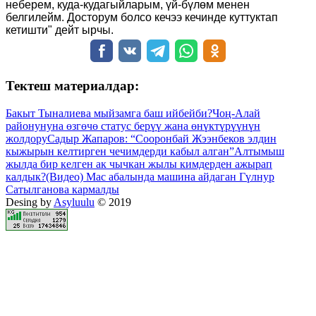
неберем, куда-кудагыйларым, үй-бүлөм менен
белгилейм. Досторум болсо кечээ кечинде куттуктап
кетишти" дейт ырчы.
Тектеш материалдар:
Бакыт Тыналиева мыйзамга баш ийбейби?
Чоң-Алай
районунуна өзгөчө статус берүү жана өнүктүрүүнүн
жолдору
Садыр Жапаров: “Сооронбай Жээнбеков элдин
кыжырын келтирген чечимдерди кабыл алган”
Алтымыш
жылда бир келген ак чычкан жылы кимдерден ажырап
калдык?
(Видео) Мас абалында машина айдаган Гүлнур
Сатылганова кармалды
Desing by
Asyluulu
© 2019