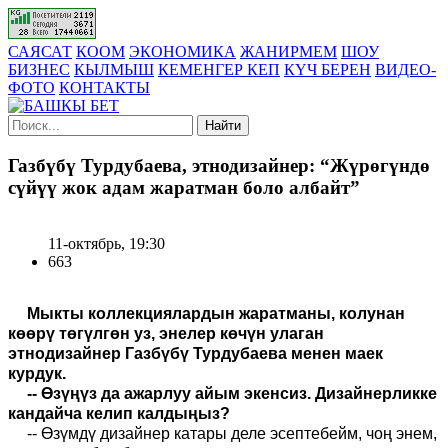
САЯСАТ
КООМ
ЭКОНОМИКА
ЖАНИРМЕМ
ШОУ
БИЗНЕС
КЫЛМЫШ
КЕМЕНГЕР КЕП
КҮЧ БЕРЕН
ВИДЕО-
ФОТО
КОНТАКТЫ
Найти
Газбүбү Турдубаева, этнодизайнер: “Жүрөгүндө
сүйүү жок адам жаратман боло албайт”
11-октябрь, 19:30
663
Мыкты коллекциялардын жаратманы, колунан
көөрү төгүлгөн уз, энелер көчүн улаган
этнодизайнер Газбүбү Турдубаева менен маек
курдук.
-- Өзүңүз да ажарлуу айым экенсиз. Дизайнерликке
кандайча келип калдыңыз?
-- Өзүмдү дизайнер катары деле эсептебейм, чоң энем,