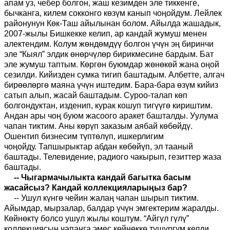
апам уз, чебер болгон, жаш кезимден эле тиккенге,
бычканга, килем сокконго көзүм канып чоңойдум. Лейлек
районунун Көк-Таш айылынан болом. Айылда жашадык,
2007-жылы Бишкекке келип, ар кандай жумуш менен
алектендим. Колум жөндөмдүү болгон үчүн эң биринчи
эле “Кыял” элдик өнөрчүлөр бирикмесине бардым. Бат
эле жумуш таптым. Көргөн буюмдар жөнөкөй жана оңой
сезилди. Кийизден сумка тигип баштадым. Албетте, алгач
бирөөлөргө маяна үчүн иштедим. Бара-бара өзүм кийиз
сатып алып, жасай баштадым. Суроо-талап көп
болгондуктан, изденип, курак кошуп тигүүгө кириштим.
Андан ары чоң буюм жасоого аракет башталды.
Уулума
чапан тиктим. Аны көрүп заказым аябай көбөйдү
.
О
шентип бизнесим түптөлүп
, ишкерлигим
чоңойду
.
Тапшырыктар
абдан көбөй
үп, эл
тааный
баштады
. Телевидение,
радио
го чакырып,
г
езиттер
жаза
баштады.
--
Чыгармачылыкта кандай багытка басым
жасайсыз
?
Кандай коллекциялары
ң
ыз бар
?
-- Ушул күнгө чейин жалаң чапан шырып тиктим.
Айымдар, мырзалар, балдар үчүн эмгектерим жаралды.
Көйнөктү болсо ушул жылы коштум. “Айгүл гүлү”
коллекциясын чапанга эмес көйнөккө түшүргүм келди.