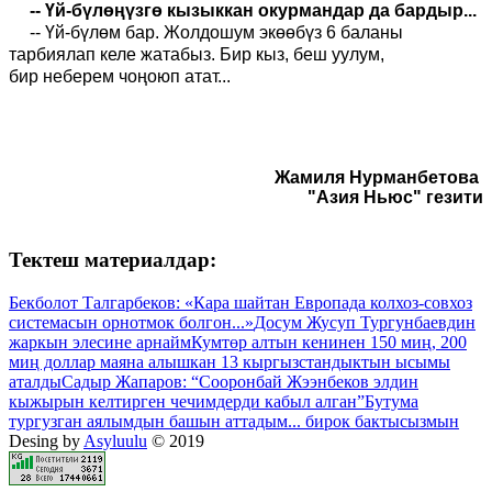
-- Үй-бүлөңүзгө кызыккан окурмандар да бардыр...
-- Үй-бүлөм бар. Жолдошум экөөбүз 6 баланы
тарбиялап келе жатабыз. Бир
кыз
, беш
уулум
,
бир
неберем
чоңоюп атат..
.
Жамиля Нурманбетова
"Азия Ньюс" гезити
Тектеш материалдар:
Бекболот Талгарбеков: «Кара шайтан Европада колхоз-совхоз
системасын орнотмок болгон...»
Досум Жусуп Тургунбаевдин
жаркын элесине арнайм
Кумтөр алтын кенинен 150 миң, 200
миң доллар маяна алышкан 13 кыргызстандыктын ысымы
аталды
Садыр Жапаров: “Сооронбай Жээнбеков элдин
кыжырын келтирген чечимдерди кабыл алган”
Бутума
тургузган аялымдын башын аттадым... бирок бактысызмын
Desing by
Asyluulu
© 2019