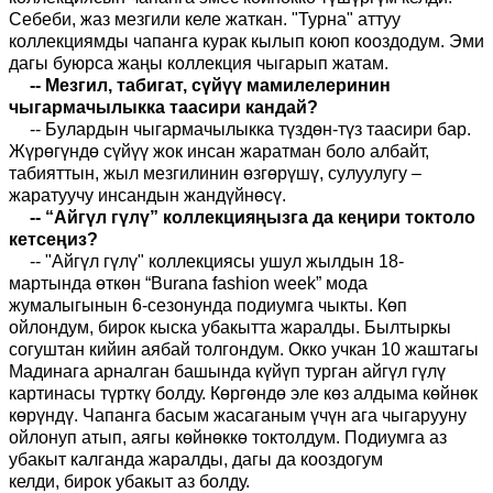
Себеби, жаз мезгили келе жаткан. "Турна" аттуу
коллекциямды чапанга курак кылып коюп кооздодум. Эми
дагы буюрса жаңы коллекция чыгарып жатам.
-- Мезгил, табигат, сүйүү мамилелеринин
чыгармачылыкка таасири кандай?
-- Булардын чыгармачылыкка түздөн-түз таасири бар.
Жүрөгүндө сүйүү жок инсан жаратман боло албайт,
табияттын, жыл мезгилинин өзгөрүшү, сулуулугу –
жаратуучу инсандын жандүйнөсү.
-- “
Айг
ү
л гүлү
”
коллекция
ң
ызга да
кеңири
токтоло
кетсеңиз
?
-- "Айгүл гүлү" коллекциясы ушул жылдын 18-
мартында өткөн “Burana fashion week” мода
жумалыгынын 6-сезонунда подиумга чыкты. Көп
ойлондум, бирок кыска убакытта жаралды. Былтыркы
согуштан кийин аябай толгондум. Окко учкан 10 жаштагы
Мадинага арналган башында күйүп турган айгүл гүлү
картинасы түрткү болду. Көргөндө эле көз алдыма көйнөк
көрүндү. Чапанга басым жасаганым үчүн ага чыгарууну
ойлонуп атып, аягы көйнөккө токтолдум.
Подиумга аз
убакыт калганда жаралды, дагы да кооздогум
келди,
бирок
убакыт аз болду.