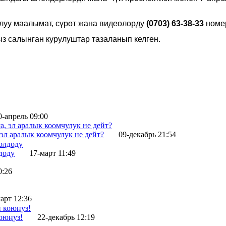
луу маалымат, сүрөт жана видеолорду
(0703) 63-38-33
номе
ыз салынган курулуштар тазаланып келген.
0-апрель 09:00
эл аралык коомчулук не дейт?
09-декабрь 21:54
доду
17-март 11:49
0:26
арт 12:36
оюңуз!
22-декабрь 12:19