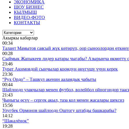
ЭКОНОМИКА
ШОУ БИЗНЕС
КЫЛМЫШ
ВИДЕО-ФОТО
КОНТАКТЫ
Акыркы кабарлар
00:34
Талант Мамытов саясый жүк көтөрүп, оор сыноолордон өткөнү 
00:28
Сыймык Жапыкеев лидер катары чыгабы? Азырынча өкмөттү 
23:46
Турат Акимовдой сынчылар коомдун өнүгүшү үчүн керек
23:36
“Рух Ордо” – Ташкул акенин ааламдык чабыты
00:44
Шайлоодо улакчылар менен футбол, волейбол ойногондор таас
21:43
Чыныгы өсүү – сергек акыл, таза кол менен жасалары шексиз
15:56
Улугбек Ормонов шайлоодо Оштогу штабды башкарабы?
14:12
“Шакалёнок”
19:28