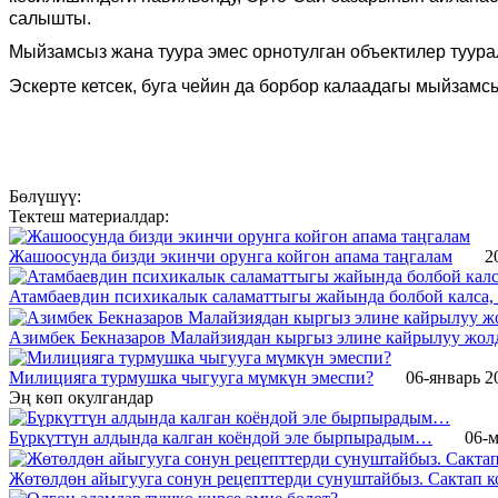
салышты.
Мыйзамсыз жана туура эмес орнотулган объектилер туура
Эскерте кетсек, буга чейин да борбор калаадагы мыйзамс
Бөлүшүү:
Тектеш материалдар:
Жашоосунда бизди экинчи орунга койгон апама таңгалам
2
Атамбаевдин психикалык саламаттыгы жайында болбой калса, 
Азимбек Бекназаров Малайзиядан кыргыз элине кайрылуу жол
Милицияга турмушка чыгууга мүмкүн эмеспи?
06-январь 2
Эң көп окулгандар
Бүркүттүн алдында калган коёндой эле бырпырадым…
06-м
Жөтөлдөн айыгууга сонун рецепттерди сунуштайбыз. Сактап к