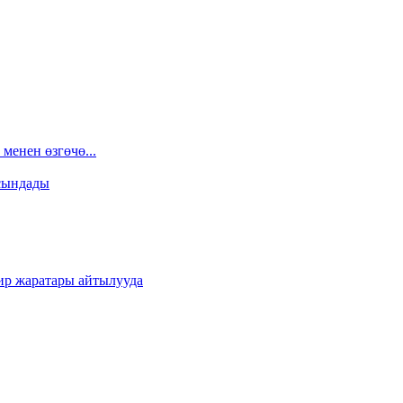
менен өзгөчө...
сындады
ир жаратары айтылууда