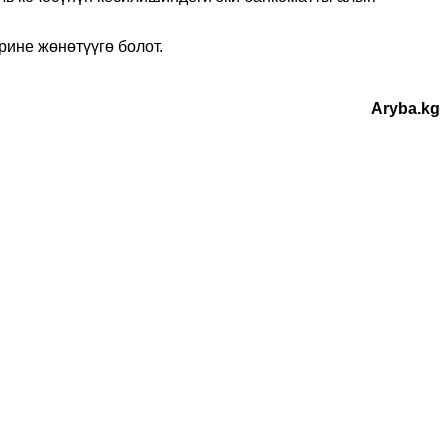
рине жөнөтүүгө болот.
Aryba.kg