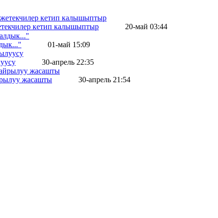
жетекчилер кетип калышыптыр
20-май 03:44
ык..."
01-май 15:09
уусу
30-апрель 22:35
айрылуу жасашты
30-апрель 21:54