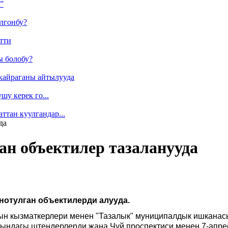
”
лгонбу?
тти
ы болобу?
кайраганы айтылууда
у керек го...
ттан куулгандар...
да
ан объектилер тазаланууда
отулган объектилерди алууда.
н кызматкерлери менен "Тазалык" муниципалдык ишканас
ындагы штендерлерди жана Чүй проспектиси менен 7-апрел