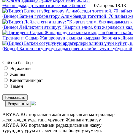
Өлгөн адамдар түшкө кирсе эмне болот?
07-апрель 18:13
(Видео) Баткен губернатору Алимбаевди тоготпой, 70 пайыз 
(Видео) Лейлектеги атышуу: "Кыргыз элим, биз жардамсыз калд
Президент Садыр Жапаровдун акыркы кырдаал боюнча кайрыл
(Видео) Баткен согушунун ардагерлери элибиз үчүн күйүп, к
Сайтка баа бер
Эң жакшы
Жакшы
Канааттандырат
Төмөн
Голосовать
Результаты
ARYBA.KG порталына жайгаштырылган материалдар
жеке колдонууда гана уруксат. Жалпыга таратуу
ARYBA.KG порталынын редакциясынын жазуу
түрүндөгү уруксаты менен гана болушу мүмкүн.