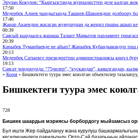
Эрулан Кокулов: “Кыргызстанда журналисттер деле калган жок
17:50
Медербек Алиев чындыгында Ташиев-Шакиевдин долбоору бо
17:46
Жанар Акаевдин жасаган жумушунан да жеңил пиары ашып ке
00:39
Саясый кырдаалга жараша Талант Мамытов парламент төрагас
20:39
Каныбек Туманбаевде не айып? Жаныбек Кубандыковдун тиш 
20:13
Медербек Сатыевге президенттин администрациясы көңүл буруш
19:13
Саясат чордонунда: “75чилер”, “кускандар”, камалгандар, кызма
»
Коом
» Бишкектеги туура эмес коюлган объектилер тазалануу
Бишкектеги туура эмес коюлг
728 ᠌ ᠌ ᠌ ᠌᠌ ᠌ ᠌᠌
Бишкек шаардык мэриясы борбордогу мыйзамсыз орн
Бул ишти Жер пайдалануу жана курулуш башкармалыгыны
кесилишиндеги павильонду, Орто-Сай базарынын айланас