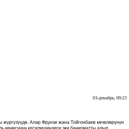
03-декабрь, 09:23
ы жүргүзүүдө.
Алар Фрунзе жана Тойгонбаев көчөлөрүнүн
ь көчөсүнүн кесилишиндеги эки банкоматты алып