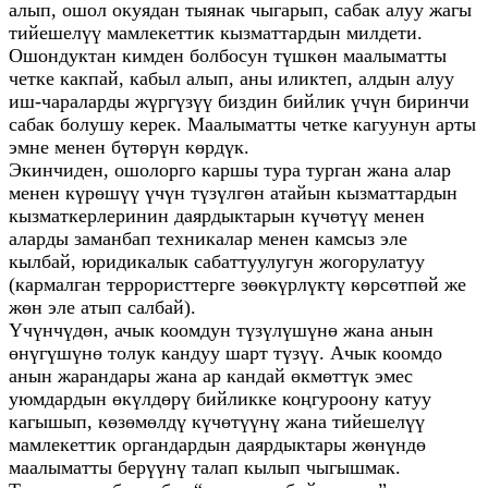
алып, ошол окуядан тыянак чыгарып, сабак алуу жагы
тийешелүү мамлекеттик кызматтардын милдети.
Ошондуктан кимден болбосун түшкөн маалыматты
четке какпай, кабыл алып, аны иликтеп, алдын алуу
иш-чараларды жүргүзүү биздин бийлик үчүн биринчи
сабак болушу керек. Маалыматты четке кагуунун арты
эмне менен бүтөрүн көрдүк.
Экинчиден, ошолорго каршы тура турган жана алар
менен күрөшүү үчүн түзүлгөн атайын кызматтардын
кызматкерлеринин даярдыктарын күчөтүү менен
аларды заманбап техникалар менен камсыз эле
кылбай, юридикалык сабаттуулугун жогорулатуу
(кармалган террористтерге зөөкүрлүктү көрсөтпөй же
жөн эле атып салбай).
Үчүнчүдөн, ачык коомдун түзүлүшүнө жана анын
өнүгүшүнө толук кандуу шарт түзүү. Ачык коомдо
анын жарандары жана ар кандай өкмөттүк эмес
уюмдардын өкүлдөрү бийликке коңгуроону катуу
кагышып, көзөмөлдү күчөтүүнү жана тийешелүү
мамлекеттик органдардын даярдыктары жөнүндө
маалыматты берүүнү талап кылып чыгышмак.