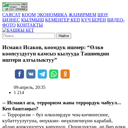
САЯСАТ
КООМ
ЭКОНОМИКА
ЖАНИРМЕМ
ШОУ
БИЗНЕС
КЫЛМЫШ
КЕМЕНГЕР КЕП
КҮЧ БЕРЕН
ВИДЕО-
ФОТО
КОНТАКТЫ
Найти
Исмаил Исаков, коомдук ишмер: “Өлкө
коопсуздугун камсыз кылууда Ташиевдин
иштери алгылыктуу”
09-апрель, 20:35
1 214
-- Исмаил ага, терроризм жана террордук чабуул...
Кеп баштаңыз?
-- Терроризм – бул өлкөлөрдүн чоң-кичинесине,
кубаттуулугуна, өнүккөн- өнүкпөгөнүнө карабай,
абдан коркунучтуу көрүнүш. Ошондуктан, ар бир өлкө