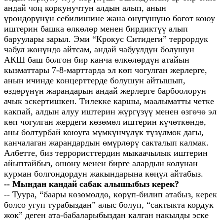
андай чоң коркунучтун алдын алып, анын
үрөндөрүнүн себилишине жана өнүгүшүнө бөгөт коюу
иштерин башка өлкөлөр менен бирдиктүү алып
баруулары зарыл. Эми “Крокус Ситидеги” террордук
чабул жөнүндө айтсам, андай чабуулдун болушун
АКШ баш болгон бир канча өлкөлөрдүн атайын
кызматтары 7-8-марттарда эл көп чогулган жерлерге,
анын ичинде концерттерде болушун айтышып,
өздөрүнүн жарандарын андай жерлерге барбоолорун
ачык эскертишкен. Тилекке каршы, маалыматты четке
какпай, алдын алуу иштерин жүргүзүү менен өзгөчө эл
көп чогулган жердеги көзөмөл иштерин күчөткөндө,
аны болтурбай коюуга мүмкүнчүлүк түзүлмөк дагы,
канчалаган жарандардын өмүрлөрү сакталып калмак.
Албетте, биз террористтердин мыкаачылык иштерин
айыптайбыз, ошону менен бирге алардын колунан
курман болгондордун жакындарына көңүл айтабыз.
-- Мындан кандай сабак алышыбыз керек?
-- Туура, “баары көзөмөлдө, көрүп-билип атабыз, керек
болсо угуп турабыздан” алыс болуп, “сактыкта кордук
жок” деген ата-бабаларыбыздан калган накылды эске