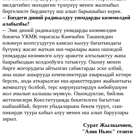
милдетибиз экендигин түшүнүү менен жалпыбыз
биргеликте бирдиктүү иш алып барышыбыз керек.
-- Биздеги диний радикалдуу уюмдарды көзөмөлдөй
алабызбы?
-- Эми диний радикалдуу уюмдарды көзөмөлдөө
боюнча УКМК төрагасы Камчыбек Ташиевдин
өлкөнүн коопсуздугун камсыз кылуу багытындагы
бүгүнкү жасап жаткан иш-чаралары жана ошондой
уюмдарды көзөмөлгө алуу аракети алгылыктуу жана
баарыбыздын колдообузга татыктуу. Ошону менен
бирге жогорудагы айтылган сабактарды эске албай,
аны ишке ашырууда кемчиликтерди азыркыдай кетире
берсек, анда аткарылган иш-аракеттердин жыйынтыгы
жемиштүү болбой, терс көрүнүштөрдүн көбөйүшүнө
жол ачылып калышы мүмкүн. Ошондуктан, бийлик
жетекчилери Конституцияда бекитилген багыттан
кыйшайбай, берген убадаларына бекем туруп, сын-
пикирди туура кабыл алуу менен иш алып баруулары
зарыл.
Сурат Жылкычиев,
"Азия Ньюс" гезити