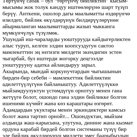
Төртүнчү сабак – бул “төртүнчү бийликтин” кысым-
мысымы жок толук кандуу иштөөлөрүнө шарт түзүп
берүү. Анткени, ошолор дагы маалыматты өздөрүнчө
изилдеп, бийлик өкүлдөрүнүн билдирүүлөрүнөн
айырмаланган маалыматтарды жазып чыкканга
мүмкүнчүлүк түзүлмөк.
Ушундай иш-чараларды уюштурууда кайдыгерликтен
алыс туруп, келген элдин коопсуздугун сактоо
мамлекеттин эң негизги милдети экендигин эстен
чыгарбай, бул иштерди жогорку деңгээлде
уюштурууну адатка айландыруу зарыл.
Акырында, мындай коркунучтардын чыгышынын
бирден-бир себеби – мамлекеттик бийликтин
адилеттүүлүгүнө байланыштуу. Адилеттүүлүккө
мыйзамдуулуктун үстөмдүгүн орнотуу менен гана
жетүүгө болот, ошондо гана элдин бийликке болгон
ишеними күчөйт жана көз караштары өзгөрөт.
Адамдардын укуктары менен эркиндиктери камсыз
болот жана тартип орнойт... Ошондуктан, мыйзам
алдында жаш-карысына, улутуна, динине жана кызмат
ордуна карабай бирдей болгон системаны түзүү бир
эле бийлик өкүлдөрүнүн милдети эмес баарыбыздын