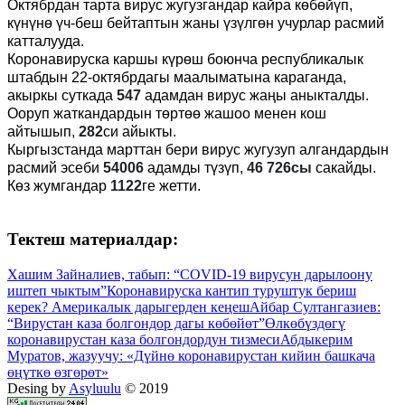
Октябрдан тарта вирус жугузгандар кайра көбөйүп,
күнүнө үч-беш бейтаптын жаны үзүлгөн учурлар расмий
катталууда.
Коронавируска каршы күрөш боюнча республикалык
штабдын 22-октябрдагы маалыматына караганда,
акыркы суткада
547
адамдан вирус жаңы аныкталды.
Ооруп жаткандардын төртөө жашоо менен кош
айтышып,
282
си айыкты.
Кыргызстанда марттан бери вирус жугузуп алгандардын
расмий эсеби
54006
адамды түзүп,
46 726сы
сакайды.
Көз жумгандар
1122
ге жетти.
Тектеш материалдар:
Хашим Зайналиев, табып: “COVID-19 вирусун дарылоону
иштеп чыктым”
Коронавируска кантип туруштук бериш
керек? Америкалык дарыгерден кеңеш
Айбар Султангазиев:
“Вирустан каза болгондор дагы көбөйөт”
Өлкөбүздөгү
коронавирустан каза болгондордун тизмеси
Абдыкерим
Муратов, жазуучу: «Дүйнө коронавирустан кийин башкача
өңүткө өзгөрөт»
Desing by
Asyluulu
© 2019