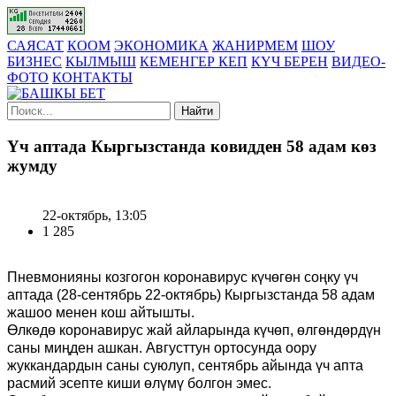
САЯСАТ
КООМ
ЭКОНОМИКА
ЖАНИРМЕМ
ШОУ
БИЗНЕС
КЫЛМЫШ
КЕМЕНГЕР КЕП
КҮЧ БЕРЕН
ВИДЕО-
ФОТО
КОНТАКТЫ
Найти
Үч аптада Кыргызстанда ковидден 58 адам көз
жумду
22-октябрь, 13:05
1 285
Пневмонияны козгогон коронавирус күчөгөн соңку үч
аптада (28-сентябрь 22-октябрь) Кыргызстанда 58 адам
жашоо менен кош айтышты.
Өлкөдө коронавирус жай айларында күчөп, өлгөндөрдүн
саны миңден ашкан. Августтун ортосунда оору
жуккандардын саны суюлуп, сентябрь айында үч апта
расмий эсепте киши өлүмү болгон эмес.