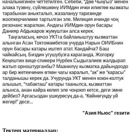
начальнигинен четтетилген. Себеби, “Дөө Чыңгыз” менен
алака түзөнү, сүйлөшкөнү ИИМдин ички иликтөө кызматы
тарабынан аныкталып, жазалануу таризинде
жоопкерчиликке тартылган эле. Милиция ичинде чоң
резонанс жараткан. Андагы ИИМдин орун басары
Данияр Абдыкаров жумуштан алса керек.
Таңгаласың, кечээ УКТга байланыштуу кызматтан
алынган Асан Токтомамбетов учурда Нарын ОИИБнин
орун басары катары иштеп атат. Кандайча? Баш
чайкайсың. Биздин угушубузга караганда, Жогорку
Кеңештин вице-спикери Нурбек Сыдыгалиев жалдырап
жатып орноштурганбы? Маанилүү кызматка дайындоодо
ар бир жетекчинин өткөн чагы каралып, “ак” же “карасы”
талданышы керек да. Учурунда УКТ менен коюн-колтук
алышып, “табакташ” катары таанылса, кызматтан
алынса, анан кайра келип эле чоңоюп кетсе, деги эмне
дейбиз? Аргасыздан үшкүрөсүң да-а. “Көйнөгүңдү уй
жегир!” десе...
"Азия Ньюс" гезити
Тектеш материалдар: