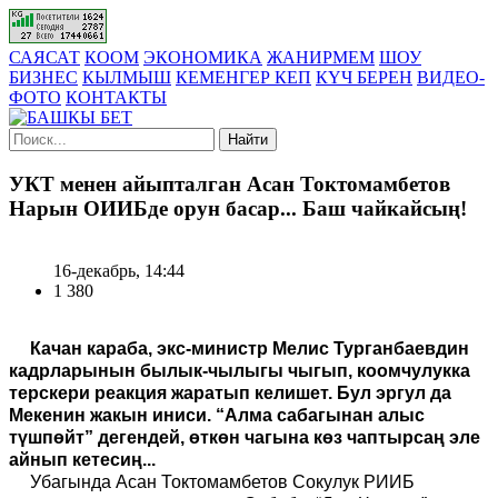
САЯСАТ
КООМ
ЭКОНОМИКА
ЖАНИРМЕМ
ШОУ
БИЗНЕС
КЫЛМЫШ
КЕМЕНГЕР КЕП
КҮЧ БЕРЕН
ВИДЕО-
ФОТО
КОНТАКТЫ
Найти
УКТ менен айыпталган Асан Токтомамбетов
Нарын ОИИБде орун басар... Баш чайкайсың!
16-декабрь, 14:44
1 380
Качан караба, экс-министр Мелис Турганбаевдин
кадрларынын былык-чылыгы чыгып, коомчулукка
терскери реакция жаратып келишет. Бул эргул да
Мекенин жакын иниси. “Алма сабагынан алыс
түшпөйт” дегендей, өткөн чагына көз чаптырсаң эле
айнып кетесиң...
Убагында Асан Токтомамбетов Сокулук РИИБ