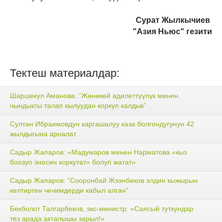
Сурат Жылкычиев
"Азия Ньюс" гезити
Тектеш материалдар:
Шаршекүл Аманова: “Жөнөкөй адилеттүүлүк менен
чындыкты талап кылуудан коркуп калдык”
Султан Ибраимовдун каргашалуу каза болгондугунун 42
жылдыгына арналат
Садыр Жапаров: «Мадумаров менен Нарматова «кыз
боозуп энесин коркутат» болуп жатат»
Садыр Жапаров: “Сооронбай Жээнбеков элдин кыжырын
келтирген чечимдерди кабыл алган”
Бекболот Талгарбеков, экс-министр: «Саясый туткундар
тез арада акталышы зарыл!»