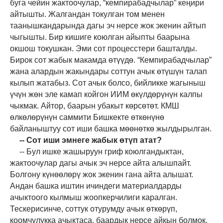
буга чейин жактоочулар, “кемпирабадчылар” кеңири
айтышты. Жалгандан токулган том менен
таанышкандарында дагы эч нерсе жок экенин айтып
чыгышты. Бир кишиге коюлган айыпты баарына
окшош токушкан. Эми сот процесстери башталды.
Бирок сот жабык макамда өтүүдө. “Кемпирабадчылар”
жана алардын жакындары соттун ачык өтүшүн талап
кылып жатабыз. Сот ачык болсо, бийликке жагыныш
үчүн жөн эле камап койгон ИИМ өкүлдөрүнүн калпы
чыкмак. Айтор, баарын убакыт көрсөтөт. КМШ
өлкөлөрүнүн саммити Бишкекте өткөнүнө
байланыштуу сот иши башка мөөнөткө жылдырылган.
-- Сот иши эмнеге жабык өтүп атат?
-- Бул ишке жашыруун гриф коюлгандыктан,
жактоочулар дагы ачык эч нерсе айта алышпайт.
Болгону күнөөлөрү жок экенин гана айта алышат.
Андан башка иштин ичиндеги материалдарды
ачыктоого кылмыш жоопкерчилиги каралган.
Тескерисинче, соттук отурумду ачык өткөрүп,
коомчулукка ачыктаса, баардык нерсе айкын болмок.