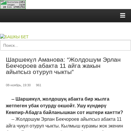
Шаршекүл Аманова: “Жолдошум Эрлан
Бекчороев абакта 11 айга жакын
айыпсыз отуруп чыкты”
08-ноябрь, 19:30
961
-- Шаршекүл, жолдошуң абакта бир жылга
жетпеген убак отурду окшойт. Ушу күндөрү
Кемпир-Абадга байланышкан сот иштери кантти?
-- Жолдошум Эрлан Бекчороев айыпсыз абакта 11
айга чукул отуруп чыкты.
Кылмыш курамы жок экенин