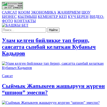
САЯСАТ
КООМ
ЭКОНОМИКА
ЖАНИРМЕМ
ШОУ
БИЗНЕС
КЫЛМЫШ
КЕМЕНГЕР КЕП
КҮЧ БЕРЕН
ВИДЕО-
ФОТО
КОНТАКТЫ
Найти
Улам келген бийликке тап берип,
саясатта сынбай келаткан Кубаныч
Кадыров
Саясат
Сыймык Жапыкеев жашыруун жүргөн
“шпион” эмеспи?