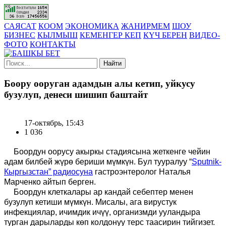
САЯСАТ
КООМ
ЭКОНОМИКА
ЖАНИРМЕМ
ШОУ
БИЗНЕС
КЫЛМЫШ
КЕМЕНГЕР КЕП
КҮЧ БЕРЕН
ВИДЕО-
ФОТО
КОНТАКТЫ
Найти
Боору ооруган адамдын алы кетип, уйкусу
бузулуп, денеси шишип баштайт
17-октябрь, 15:43
1 036
Боордун оорусу акыркы стадиясына жеткенге чейин
адам билбей жүрө бериши мүмкүн. Бул тууралуу “
Sputnik-
Кыргызстан” радиосуна
гастроэнтеролог Наталья
Марченко айтып берген.
Боордун клеткалары ар кандай себептер менен
бузулуп кетиши мүмкүн. Мисалы, ага вирустук
инфекциялар, ичимдик ичүү, организмди ууландыра
турган дарыларды көп колдонуу терс таасирин тийгизет.