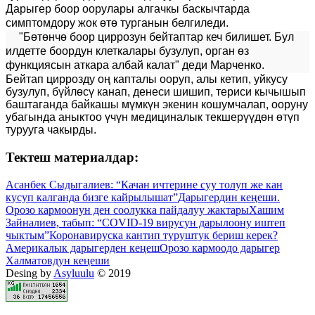
Дарыгер боор оорулары алгачкы баскычтарда
симптомдору жок өтө турганын белгиледи.
"Бөтөнчө боор циррозун бейтаптар кеч билишет. Бул
илдетте боордун клеткалары бузулуп, орган өз
функциясын аткара албай калат" деди Марченко.
Бейтап циррозду оң капталы ооруп, алы кетип, уйкусу
бузулуп, бүйлөсү канап, денеси шишип, териси кычышып
баштаганда байкашы мүмкүн экенин кошумчалап, ооруну
убагында аныктоо үчүн медициналык текшерүүдөн өтүп
турууга чакырды.
Тектеш материалдар:
Асанбек Сыдыгалиев: “Качан ичтерине суу толуп же кан
кусуп калганда бизге кайрылышат”
Дарыгердин кеңеши.
Орозо кармоонун ден соолукка пайдалуу жактары
Хашим
Зайналиев, табып: “COVID-19 вирусун дарылоону иштеп
чыктым”
Коронавируска кантип туруштук бериш керек?
Америкалык дарыгерден кеңеш
Орозо кармоодо дарыгер
Халматовдун кеңеши
Desing by
Asyluulu
© 2019