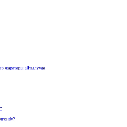
ир жаратары айтылууда
”
лгонбу?