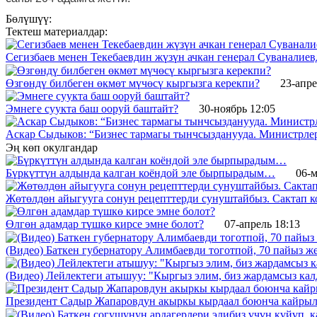
Бөлүшүү:
Тектеш материалдар:
Сегизбаев менен Текебаевдин жүзүн ачкан генерал Суваналие
Өзгөндү билбеген өкмөт мүчөсү кыргызга керекпи?
23-апре
Эмнеге суукта баш ооруй баштайт?
30-ноябрь 12:05
Аскар Сыдыков: “Бизнес тармагы тынчсызданууда. Министрлер
Эң көп окулгандар
Бүркүттүн алдында калган коёндой эле бырпырадым…
06-м
Жөтөлдөн айыгууга сонун рецепттерди сунуштайбыз. Сактап к
Өлгөн адамдар түшкө кирсе эмне болот?
07-апрель 18:13
(Видео) Баткен губернатору Алимбаевди тоготпой, 70 пайыз 
(Видео) Лейлектеги атышуу: "Кыргыз элим, биз жардамсыз калд
Президент Садыр Жапаровдун акыркы кырдаал боюнча кайрыл