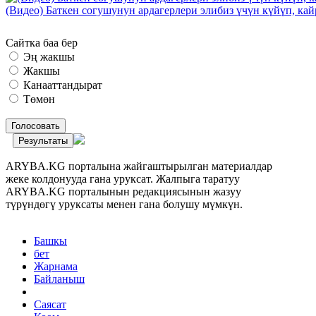
(Видео) Баткен согушунун ардагерлери элибиз үчүн күйүп, к
Сайтка баа бер
Эң жакшы
Жакшы
Канааттандырат
Төмөн
Голосовать
Результаты
ARYBA.KG порталына жайгаштырылган материалдар
жеке колдонууда гана уруксат. Жалпыга таратуу
ARYBA.KG порталынын редакциясынын жазуу
түрүндөгү уруксаты менен гана болушу мүмкүн.
Башкы
бет
Жарнама
Байланыш
Саясат