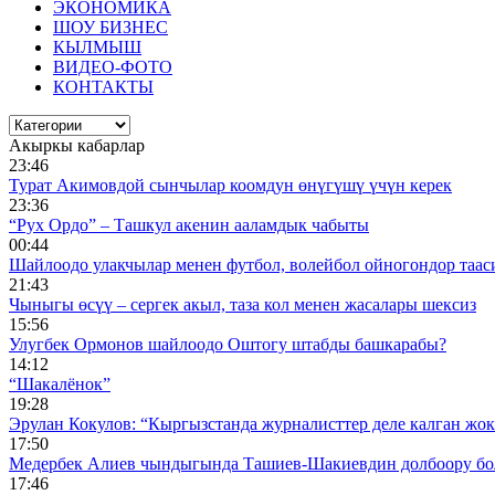
ЭКОНОМИКА
ШОУ БИЗНЕС
КЫЛМЫШ
ВИДЕО-ФОТО
КОНТАКТЫ
Акыркы кабарлар
23:46
Турат Акимовдой сынчылар коомдун өнүгүшү үчүн керек
23:36
“Рух Ордо” – Ташкул акенин ааламдык чабыты
00:44
Шайлоодо улакчылар менен футбол, волейбол ойногондор таас
21:43
Чыныгы өсүү – сергек акыл, таза кол менен жасалары шексиз
15:56
Улугбек Ормонов шайлоодо Оштогу штабды башкарабы?
14:12
“Шакалёнок”
19:28
Эрулан Кокулов: “Кыргызстанда журналисттер деле калган жок
17:50
Медербек Алиев чындыгында Ташиев-Шакиевдин долбоору бо
17:46