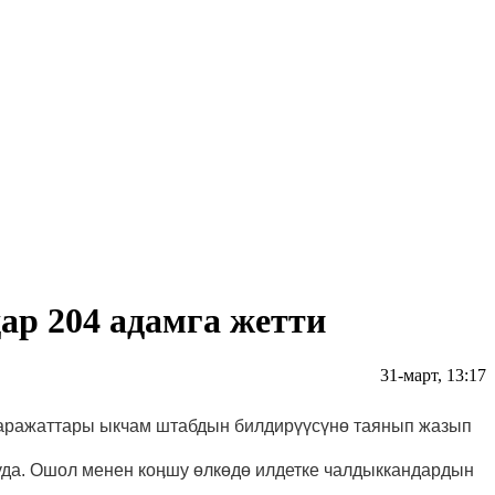
р 204 адамга жетти
31-март, 13:17
каражаттары ыкчам штабдын билдирүүсүнө таянып жазып
уда.
Ошол менен коӊшу өлкөдө илдетке чалдыккандардын