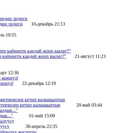
вдин эрдиги
10-декабрь 21:13
ль 19:55
 кабинети кандай жооп кылат?”
21-август 11:23
арт 12:36
оюңуз!
22-декабрь 12:19
жетекчилер кетип калышыптыр
20-май 03:44
ык..."
01-май 15:09
уусу
30-апрель 22:35