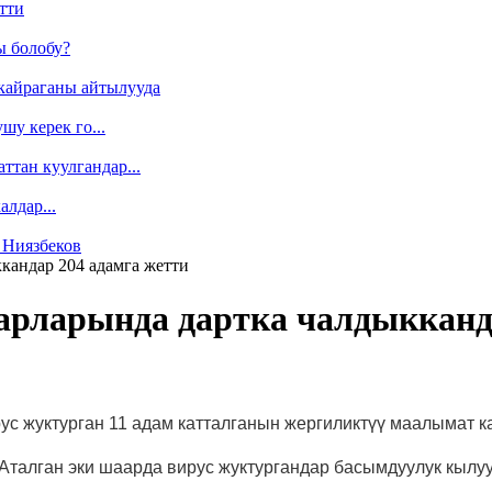
тти
ы болобу?
кайраганы айтылууда
у керек го...
ттан куулгандар...
лдар...
 Ниязбеков
кандар 204 адамга жетти
рларында дартка чалдыкканда
с жуктурган 11 адам катталганын жергиликтүү маалымат 
 Аталган эки шаарда вирус жуктургандар басымдуулук кылу