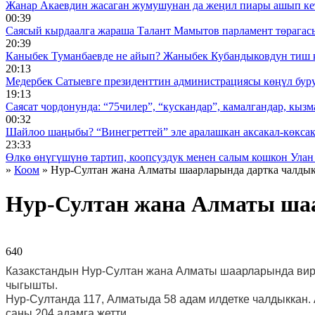
Жанар Акаевдин жасаган жумушунан да жеңил пиары ашып ке
00:39
Саясый кырдаалга жараша Талант Мамытов парламент төрагас
20:39
Каныбек Туманбаевде не айып? Жаныбек Кубандыковдун тиш 
20:13
Медербек Сатыевге президенттин администрациясы көңүл буруш
19:13
Саясат чордонунда: “75чилер”, “кускандар”, камалгандар, кызма
00:32
Шайлоо шаңыбы? “Винегреттей” эле аралашкан аксакал-көксака
23:33
Өлкө өнүгүшүнө тартип, коопсуздук менен салым кошкон Улан
»
Коом
» Нур-Султан жана Алматы шаарларында дартка чалдык
Нур-Султан жана Алматы шаа
640 ᠌ ᠌ ᠌ ᠌᠌ ᠌ ᠌᠌
Казакстандын Нур-Султан жана Алматы шаарларында виру
чыгышты.
Нур-Султанда 117, Алматыда 58 адам илдетке чалдыккан.
саны 204 адамга жетти.