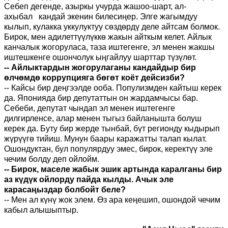
Себеп дегенде, азыркы учурда жашоо-шарт, ал-
ахыбал кандай экенин билесиңер. Элге жагымдуу
кылып, кулакка уккулуктуу сөздөрдү деле айтсам болмок.
Бирок, мен адилеттүүлүккө жакын айткым келет. Айлык
канчалык жогоруласа, таза иштегенге, эл менен жакшы
иштешкенге ошончолук ыңгайлуу шарттар түзүлөт.
-- Айлыктардын жогорулаганы кандайдыр бир
өлчөмдө коррупцияга бөгөт коёт дейсизби?
-- Кайсы бир деңгээлде ооба. Популизмден кайтыш керек
да. Японияда бир депутаттын он жардамчысы бар.
Себеби, депутат чындап эл менен иштегенге
дилгирленсе, алар менен тыгыз байланышта болуш
керек да. Буту бир жерде тынбай, бүт регионду кыдырып
жүрүүгө тийиш. Мунун баары каражатты талап кылат.
Ошондуктан, бул популярдуу эмес, бирок, керектүү эле
чечим болду деп ойлойм.
-- Бирок, маселе жабык эшик артында каралганы бир
аз күдүк ойлорду пайда кылды. Ачык эле
карасаңыздар болбойт беле?
-- Мен ал күнү жок элем. Өз ара кеңешип, ошондой чечим
кабыл алышыптыр.