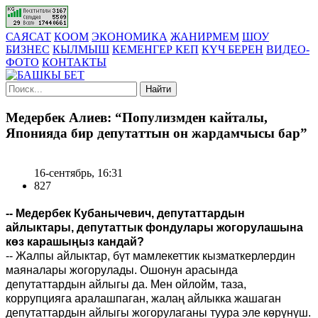
САЯСАТ
КООМ
ЭКОНОМИКА
ЖАНИРМЕМ
ШОУ
БИЗНЕС
КЫЛМЫШ
КЕМЕНГЕР КЕП
КҮЧ БЕРЕН
ВИДЕО-
ФОТО
КОНТАКТЫ
Найти
Медербек Алиев: “Популизмден кайталы,
Японияда бир депутаттын он жардамчысы бар”
16-сентябрь, 16:31
827
-- Медербек Кубанычевич, депутаттардын
айлыктары, депутаттык фондулары жогорулашына
көз карашыңыз кандай?
-- Жалпы айлыктар, бүт мамлекеттик кызматкерлердин
маяналары жогорулады. Ошонун арасында
депутаттардын айлыгы да. Мен ойлойм, таза,
коррупцияга аралашпаган, жалаң айлыкка жашаган
депутаттардын айлыгы жогорулаганы туура эле көрүнүш.