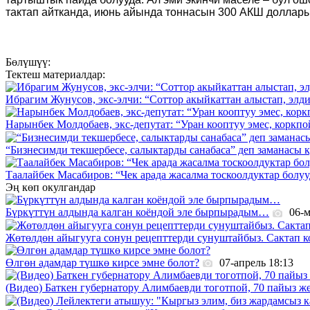
тактап айтканда, июнь айында тоннасын 300 АКШ доллары
Бөлүшүү:
Тектеш материалдар:
Ибрагим Жунусов, экс-элчи: “Соттор акыйкаттан алыстап, элд
Нарынбек Молдобаев, экс-депутат: “Уран кооптуу эмес, коркпо
“Бизнесимди текшербесе, салыктарды санабаса” деп заманасы к
Таалайбек Масабиров: “Чек арада жасалма тоскоолдуктар болуу
Эң көп окулгандар
Бүркүттүн алдында калган коёндой эле бырпырадым…
06-м
Жөтөлдөн айыгууга сонун рецепттерди сунуштайбыз. Сактап к
Өлгөн адамдар түшкө кирсе эмне болот?
07-апрель 18:13
(Видео) Баткен губернатору Алимбаевди тоготпой, 70 пайыз 