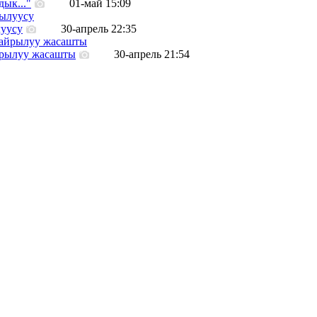
ык..."
01-май 15:09
уусу
30-апрель 22:35
айрылуу жасашты
30-апрель 21:54