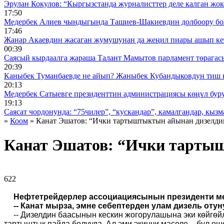
Эрулан Кокулов: “Кыргызстанда журналисттер деле калган жок
17:50
Медербек Алиев чындыгында Ташиев-Шакиевдин долбоору бо
17:46
Жанар Акаевдин жасаган жумушунан да жеңил пиары ашып ке
00:39
Саясый кырдаалга жараша Талант Мамытов парламент төрагас
20:39
Каныбек Туманбаевде не айып? Жаныбек Кубандыковдун тиш 
20:13
Медербек Сатыевге президенттин администрациясы көңүл буруш
19:13
Саясат чордонунда: “75чилер”, “кускандар”, камалгандар, кызма
»
Коом
» Канат Эшатов: “Ички тартыштыктын айынан дизелдин
Канат Эшатов: “Ички тартыш
622 ᠌ ᠌ ᠌ ᠌᠌ ᠌ ᠌᠌
Нефтетрейдерлер ассоциациясынын президенти ме
-- Канат мырза, эмне себептерден улам дизель оту
-- Дизелдин баасынын кескин жогорулашына эки көйгөйл
тартыштык пайда болууда. Ал эми экинчи маселе – бул ош