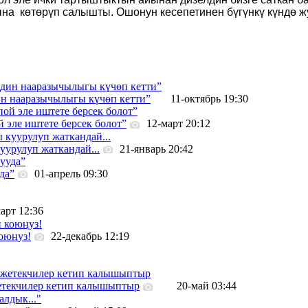
на көтөрүп салышты. Ошонун кесепетинен бүгүнкү күндө ж
ин нааразычылыгы күчөп кетти”
11-октябрь 19:30
й эле иштете берсек болот”
12-март 20:12
уурулуп жаткандай...
21-январь 20:42
да”
01-апрель 09:30
арт 12:36
оюңуз!
22-декабрь 12:19
жетекчилер кетип калышыптыр
20-май 03:44