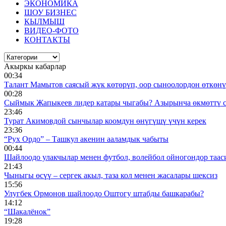
ЭКОНОМИКА
ШОУ БИЗНЕС
КЫЛМЫШ
ВИДЕО-ФОТО
КОНТАКТЫ
Акыркы кабарлар
00:34
Талант Мамытов саясый жүк көтөрүп, оор сыноолордон өткөнү 
00:28
Сыймык Жапыкеев лидер катары чыгабы? Азырынча өкмөттү 
23:46
Турат Акимовдой сынчылар коомдун өнүгүшү үчүн керек
23:36
“Рух Ордо” – Ташкул акенин ааламдык чабыты
00:44
Шайлоодо улакчылар менен футбол, волейбол ойногондор таас
21:43
Чыныгы өсүү – сергек акыл, таза кол менен жасалары шексиз
15:56
Улугбек Ормонов шайлоодо Оштогу штабды башкарабы?
14:12
“Шакалёнок”
19:28