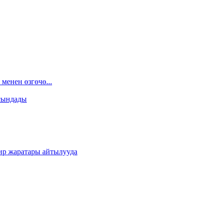
менен өзгөчө...
сындады
ир жаратары айтылууда