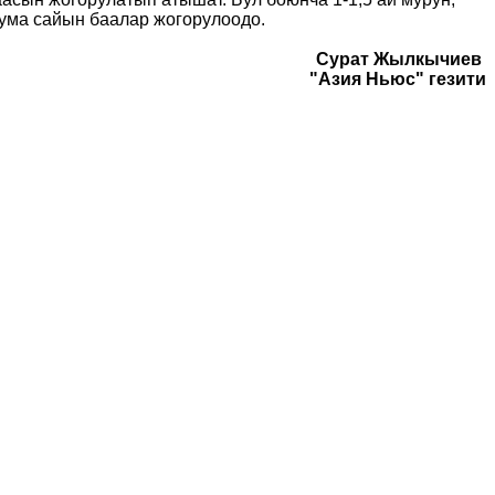
ума сайын баалар жогорулоодо.
Сурат Жылкычиев
"Азия Ньюс" гезити