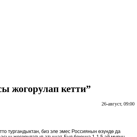
ы жогорулап кетти”
26-август, 09:00
то тургандыктан, биз эле эмес Россиянын өзүндө да
аасын жогорулатып атышат. Бул боюнча 1-1,5 ай мурун,