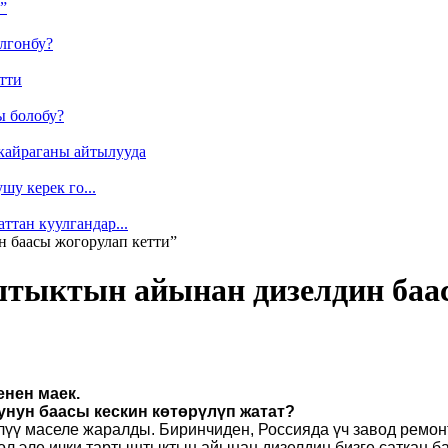
”
лгонбу?
тти
ы болобу?
кайраганы айтылууда
у керек го...
ттан куулгандар...
 баасы жогорулап кетти”
тыктын айынан дизелдин баас
нен маек.
нунун баасы кескин көтөрүлүп жатат?
үү маселе жаралды. Биринчиден, Россияда үч завод ремонт
ол эле ички тартыштыктын айынан дизелдин бизге саткан б