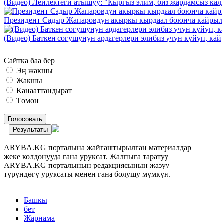
(Видео) Лейлектеги атышуу: "Кыргыз элим, биз жардамсыз калд
Президент Садыр Жапаровдун акыркы кырдаал боюнча кайрыл
(Видео) Баткен согушунун ардагерлери элибиз үчүн күйүп, к
Сайтка баа бер
Эң жакшы
Жакшы
Канааттандырат
Төмөн
Голосовать
Результаты
ARYBA.KG порталына жайгаштырылган материалдар
жеке колдонууда гана уруксат. Жалпыга таратуу
ARYBA.KG порталынын редакциясынын жазуу
түрүндөгү уруксаты менен гана болушу мүмкүн.
Башкы
бет
Жарнама