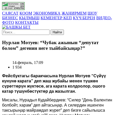
САЯСАТ
КООМ
ЭКОНОМИКА
ЖАНИРМЕМ
ШОУ
БИЗНЕС
КЫЛМЫШ
КЕМЕНГЕР КЕП
КҮЧ БЕРЕН
ВИДЕО-
ФОТО
КОНТАКТЫ
Найти
Нурлан Мотуев: “Чубак ажынын “депутат
болом” дегенин неге тыйбайсыңар?”
14-февраль, 17:09
1 934
Фейсбуктагы баракчасына Нурлан Мотуев “Сүйүү
күнүнө карата” деп жаш жубайы менен түшкөн
сүрөттөрүн жүктөсө, ага карата колдоолор, ошого
катар түшүнбөстүктөр да жазылган.
Мисалы, Нурадыл Кудайбердиев: “Силер “День Валентин
болбойт, харам” деп айтасыңар. А силердин ишенген
таксырыңар майрамдап жүрөт” деп бизге сайылышса