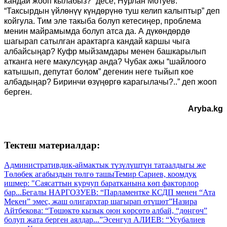
кандай жооп кылабыз?” десе, Нурлан Мотуев:
“Таксырдын үйлөнүү күндөрүнө туш келип калыптыр” деп
койгула. Тим эле такыба болуп кетесиңер, проблема
менин майрамымда болуп атса да. А дүкөндөрдө
шагырап сатылган арактарга кандай каршы чыга
албайсыңар? Куфр мыйзамдары менен башкарылып
атканга неге макулсуңар анда
? Чубак ажы
“
шайлоого
катышып, депутат болом
” дегенин неге тыйып кое
албадыңар
? Биринчи
өзүңөргө карагылачы
?..
” деп жооп
берген.
Aryba.kg
Тектеш материалдар:
Административдик-аймактык түзүлүштүн татаалдыгы же
Төлөбек агабыздын төлгө ташы
Темир Сариев, коомдук
ишмер: "Саясаттын курчуп баратканына көп факторлор
бар...
Бегалы НАРГОЗУЕВ: “Парламентке КСДП менен “Ата
Мекен” эмес, жаш олигархтар шагырап өтүшөт”
Назира
Айтбекова: “Төшөктө кызык оюн көрсөтө албай, “дөңгөч”
болуп жата берген аялдар...”
Эсенгул АЛИЕВ: “Усубалиев