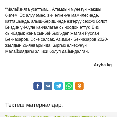
“Малайзияга узаттым… Атамдын мүнөзүн жакшы
билем. Эс алуу эмес, эки өлкөнүн мамилесинде,
катташында, алыш-беришинде өзгөрүү сөзсүз болот.
Биздин үй-бүлө канчалаган сыноодон өттүк. Биз
сынбадык жана сынбайбыз”,-деп жазган Руслан
Бекназаров. Эске салсак, Азимбек Бекназаров 2020-
жылдын 26-январында Кыргыз өлкөсүнүн
Малайзиядагы элчиси болуп дайындалган.
Aryba.kg
Тектеш материалдар:
Текебаев даниялык кыздын кылыгын экстремизмге теңеди