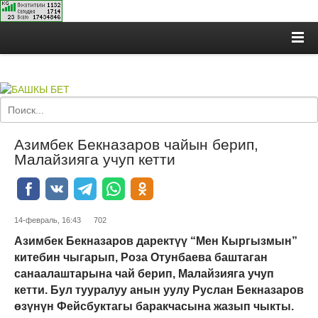
Азимбек Бекназаров чайын берип,
Малайзияга учуп кетти
14-февраль, 16:43
702
Азимбек Бекназаров даректүү “Мен Кыргызмын”
китебин чыгарып, Роза Отунбаева баштаган
санаалаштарына чай берип, Малайзияга учуп
кетти. Бул тууралуу анын уулу Руслан Бекназаров
өзүнүн Фейсбуктагы баракчасына жазып чыкты.