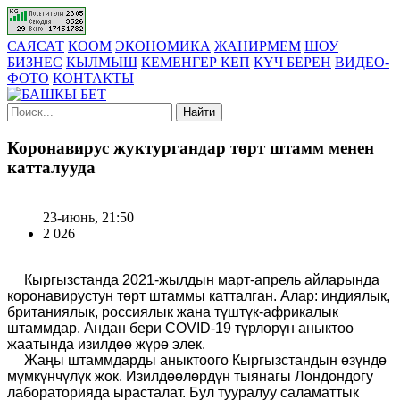
САЯСАТ
КООМ
ЭКОНОМИКА
ЖАНИРМЕМ
ШОУ
БИЗНЕС
КЫЛМЫШ
КЕМЕНГЕР КЕП
КҮЧ БЕРЕН
ВИДЕО-
ФОТО
КОНТАКТЫ
Найти
Коронавирус жуктургандар төрт штамм менен
катталууда
23-июнь, 21:50
2 026
Кыргызстанда 2021-жылдын март-апрель айларында
коронавирустун төрт штаммы катталган. Алар
:
индиялык,
британиялык,
рос
сиялык жана түштүк-африкалык
штаммдар. Андан бери COVID-19 түрлөрүн аныктоо
жаатында изилдөө жүрө элек.
Жаңы штаммдарды аныктоого Кыргызстандын өзүндө
мүмкүнчүлүк жок. Изилдөөлөрдүн тыянагы Лондондогу
лабораторияда ырасталат. Бул тууралуу
с
аламаттык