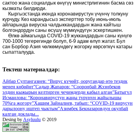
сактоо жана социалдык өнүгүү министрлигинин басма сөз
кызматы билдирди.
Кыргызстанда июнда коронавирустун үчүнчү толкуну
курчуду. Көз карандысыз эксперттер тобу июнь-июль
айларында вируска чалдыккандардын жана кайтыш
болгондордун саны өсүшү мүмкүндүгүн эскертишкен.
Өлкө аймагында COVID-19 жуккандардын саны күнүгө
700-1000 тегерегинде болуп, 6-9 адам өлүп жатат. Бул
сан Борбор Азия чөлкөмүндөгү жогорку көрсөткүч катары
сыпатталууда.
Тектеш материалдар:
Айбар Султангазиев: “Вирус күчөйт, ооругандар өтө тездик
менен көбөйөт”
Садыр Жапаров: “Сооронбай Жээнбеков
элдин кыжырын келтирген чечимдерди кабыл алган”
Батыгүл
Исмаилова: “Коронавирустун жаңы түрүнүн жайылышы
70%га жогору”
Хашим Зайналиев, табып: “COVID-19 вирусун
дарылоону иштеп чыктым”
Азимбек Бекназаровдун окулбай
калган доклады...
Desing by
Asyluulu
© 2019